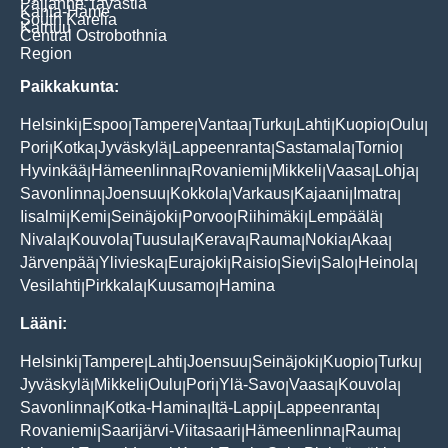
Päijänne Tavastia
Kanta-Häme
South Karelia
Kainuu
Central Ostrobothnia
Region
Paikkakunta:
Helsinki
Espoo
Tampere
Vantaa
Turku
Lahti
Kuopio
Oulu
|
|
|
|
|
|
|
|
Pori
Kotka
Jyväskylä
Lappeenranta
Sastamala
Tornio
|
|
|
|
|
|
Hyvinkää
Hämeenlinna
Rovaniemi
Mikkeli
Vaasa
Lohja
|
|
|
|
|
|
Savonlinna
Joensuu
Kokkola
Varkaus
Kajaani
Imatra
|
|
|
|
|
|
Iisalmi
Kemi
Seinäjoki
Porvoo
Riihimäki
Lempäälä
|
|
|
|
|
|
Nivala
Kouvola
Tuusula
Kerava
Rauma
Nokia
Akaa
|
|
|
|
|
|
|
Järvenpää
Ylivieska
Eurajoki
Raisio
Sievi
Salo
Heinola
|
|
|
|
|
|
|
Vesilahti
Pirkkala
Kuusamo
Hamina
|
|
|
Lääni:
Helsinki
Tampere
Lahti
Joensuu
Seinäjoki
Kuopio
Turku
|
|
|
|
|
|
|
Jyväskylä
Mikkeli
Oulu
Pori
Ylä-Savo
Vaasa
Kouvola
|
|
|
|
|
|
|
Savonlinna
Kotka-Hamina
Itä-Lappi
Lappeenranta
|
|
|
|
Rovaniemi
Saarijärvi-Viitasaari
Hämeenlinna
Rauma
|
|
|
|