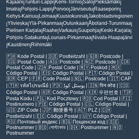
Kajaani
Tunturi-Lappi
Kemi-Tornio
Salo
Pieksämäki
|
|
|
|
|
Imatra
Pohjois-Lappi
Porvoo
Järviseutu
Raaseporin
|
|
|
|
|
Kehys-Kainuu
Loimaa
Kuusiokunnat
Jakobstadsregionen
|
|
|
Ylivieska
Ylä-Pirkanmaa
Oulunkaari
Åboland-Turunmaa
|
|
|
|
|
Pielisen Karjala
Raahe
Varkaus
Suupohja
Keski-Karjala
|
|
|
|
|
Pohjois-Satakunta
Lounais-Pirkanmaa
Nivala-Haapajärvi
|
|
Kaustinen
Riihimäki
|
|
🇵🇭
Kode Postal
| 🇩🇪
Postleitzahl
| 🇬🇧
Postcode
|
🇸🇬
Postal Code
| 🇦🇺
Postcode
| 🇳🇿
Postcode
| 🇨🇦
Postal Code
| 🇿🇦
Postal Code
| 🇲🇾
Poskod
| 🇲🇽
Código Postal
| 🇪🇸
Código Postal
| 🇵🇹
Código Postal
|
🇧🇷
CEP
| 🇫🇷
Code Postal
| 🇳🇱
Postcode
| 🇮🇹
CAP
| 🇹🇭
รหัสไปรษณีย์
| 🇵🇰
پوسٹل کوڈ
| 🇮🇳
पिन कोड
| 🇨🇴
Código Postal
| 🇦🇷
Código Postal
| 🇰🇷
우편번호
| 🇹🇷
Posta Kodu
| 🇵🇱
Kod Pocztowy
| 🇷🇴
Cod Poștal
| 🇫🇮
Postinumero
| 🇵🇪
Código Postal
| 🇨🇱
Código Postal
|
🇺🇸
ZIP Code
| 🇯🇵
郵便番号
| 🇦🇹
PLZ
| 🇨🇭
Postleitzahl
| 🇪🇨
Código Postal
| 🇺🇾
Código Postal
|
🇷🇺
Почтовый индекс
| 🇧🇬
Пощенски код
| 🇸🇪
Postnummer
| 🇧🇩
পোস্টকোড
| 🇩🇰
Postnummer
| 🇳🇴
Postnummer