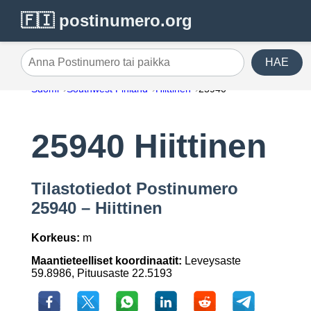
🇫🇮 postinumero.org
HAE
Anna Postinumero tai paikka
Suomi
Southwest Finland
Hiittinen
25940
25940 Hiittinen
Tilastotiedot Postinumero
25940 – Hiittinen
Korkeus:
m
Maantieteelliset koordinaatit:
Leveysaste
59.8986, Pituusaste 22.5193