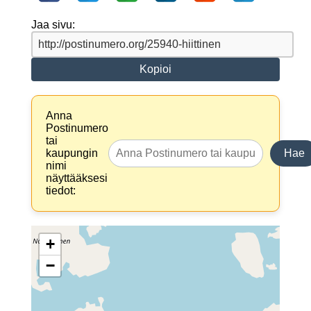
Jaa sivu:
Kopioi
Anna
Postinumero
tai
kaupungin
Hae
nimi
näyttääksesi
tiedot:
+
−