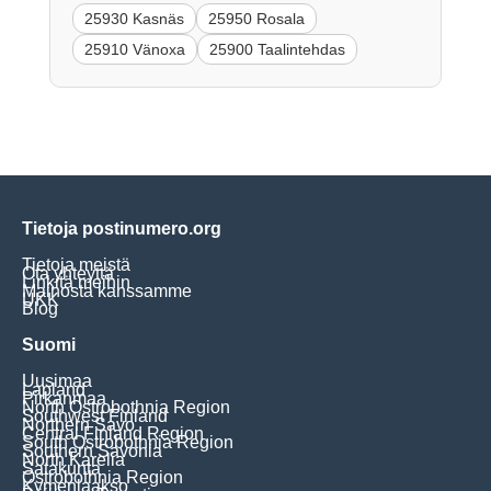
25930 Kasnäs
25950 Rosala
25910 Vänoxa
25900 Taalintehdas
Tietoja postinumero.org
Tietoja meistä
Ota yhteyttä
Linkitä meihin
Mainosta kanssamme
UKK
Blog
Suomi
Uusimaa
Lapland
Pirkanmaa
North Ostrobothnia Region
Southwest Finland
Northern Savo
Central Finland Region
South Ostrobothnia Region
Southern Savonia
North Karelia
Satakunta
Ostrobothnia Region
Kymenlaakso