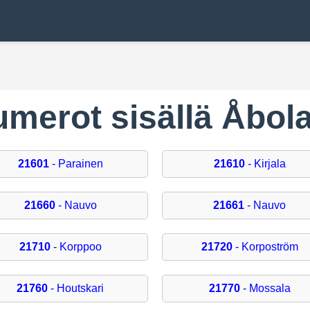
numerot sisällä Åbo
21601
- Parainen
21610
- Kirjala
21660
- Nauvo
21661
- Nauvo
21710
- Korppoo
21720
- Korpoström
21760
- Houtskari
21770
- Mossala