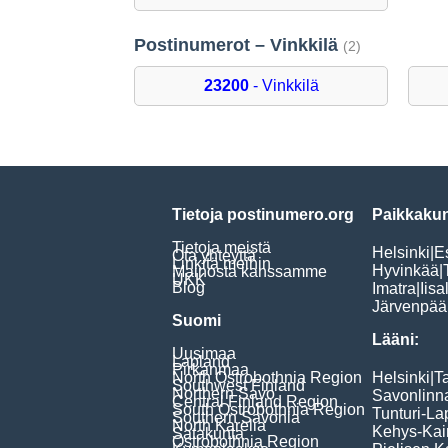
Postinumerot – Vinkkilä
(2)
23200
- Vinkkilä
Tietoja postinumero.org
Paikkakun
Tietoja meistä
Helsinki
|
E
Ota yhteyttä
Linkitä meihin
Hyvinkää
|
Mainosta kanssamme
UKK
Blog
Imatra
|
Iisa
Järvenpää
Suomi
Lääni:
Uusimaa
Lapland
Pirkanmaa
North Ostrobothnia Region
Helsinki
|
T
Southwest Finland
Northern Savo
Savonlinn
Central Finland Region
South Ostrobothnia Region
Tunturi-La
Southern Savonia
North Karelia
Kehys-Kai
Satakunta
Ostrobothnia Region