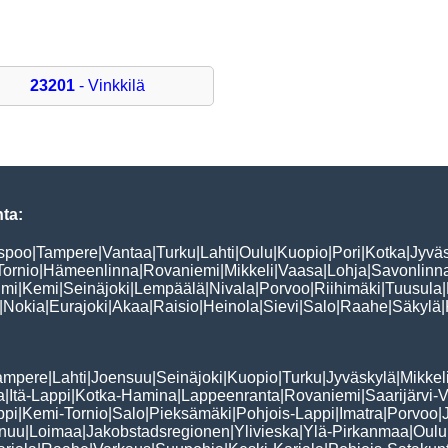
23201
- Vinkkilä
ta:
spoo
|
Tampere
|
Vantaa
|
Turku
|
Lahti
|
Oulu
|
Kuopio
|
Pori
|
Kotka
|
Jyvä
Tornio
|
Hämeenlinna
|
Rovaniemi
|
Mikkeli
|
Vaasa
|
Lohja
|
Savonlinn
lmi
|
Kemi
|
Seinäjoki
|
Lempäälä
|
Nivala
|
Porvoo
|
Riihimäki
|
Tuusula
|
|
Nokia
|
Eurajoki
|
Akaa
|
Raisio
|
Heinola
|
Sievi
|
Salo
|
Raahe
|
Säkylä
|
ampere
|
Lahti
|
Joensuu
|
Seinäjoki
|
Kuopio
|
Turku
|
Jyväskylä
|
Mikkel
a
|
Itä-Lappi
|
Kotka-Hamina
|
Lappeenranta
|
Rovaniemi
|
Saarijärvi-V
ppi
|
Kemi-Tornio
|
Salo
|
Pieksämäki
|
Pohjois-Lappi
|
Imatra
|
Porvoo
|
nuu
|
Loimaa
|
Jakobstadsregionen
|
Ylivieska
|
Ylä-Pirkanmaa
|
Oulu