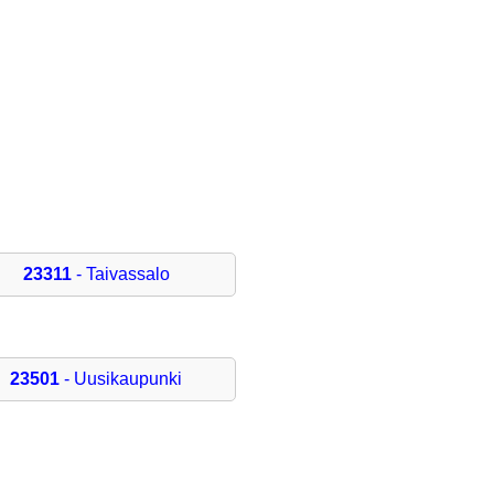
23311
- Taivassalo
23501
- Uusikaupunki