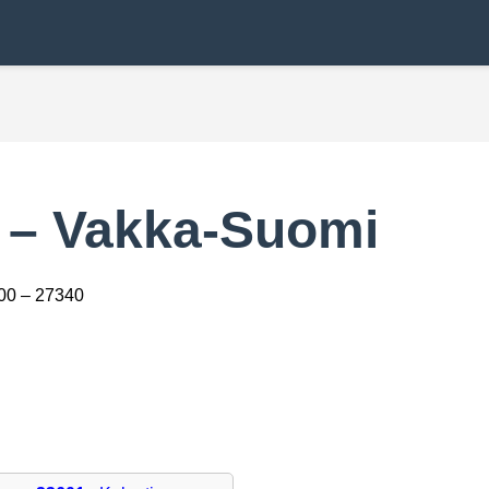
 – Vakka-Suomi
00 – 27340