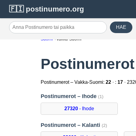
🇫🇮 postinumero.org
HAE
Anna Postinumero tai paikka
Suomi
Vakka-Suomi
Postinumerot
Postinumerot – Vakka-Suomi:
22
· :
17
· 232
Postinumerot – Ihode
(1)
27320
- Ihode
Postinumerot – Kalanti
(2)