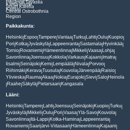
Päijänne Tavastia
Kanta-Häme
South Karelia
Kainuu
Central Ostrobothnia
Region
Paikkakunta:
Helsinki
Espoo
Tampere
Vantaa
Turku
Lahti
Oulu
Kuopio
|
|
|
|
|
|
|
|
Pori
Kotka
Jyväskylä
Lappeenranta
Sastamala
Hyvinkää
|
|
|
|
|
|
Tornio
Rovaniemi
Hämeenlinna
Mikkeli
Vaasa
Lohja
|
|
|
|
|
|
Savonlinna
Joensuu
Kokkola
Varkaus
Kajaani
Imatra
|
|
|
|
|
|
Iisalmi
Seinäjoki
Kemi
Lempäälä
Nivala
Porvoo
|
|
|
|
|
|
Riihimäki
Kerava
Tuusula
Kouvola
Järvenpää
Raisio
|
|
|
|
|
|
Ylivieska
Rauma
Akaa
Nokia
Eurajoki
Sievi
Salo
Heinola
|
|
|
|
|
|
|
Raahe
Säkylä
Pietarsaari
Kangasala
|
|
|
|
Lääni:
Helsinki
Tampere
Lahti
Joensuu
Seinäjoki
Kuopio
Turku
|
|
|
|
|
|
|
Jyväskylä
Mikkeli
Oulu
Pori
Vaasa
Ylä-Savo
Kouvola
|
|
|
|
|
|
|
Savonlinna
Itä-Lappi
Kotka-Hamina
Lappeenranta
|
|
|
|
Rovaniemi
Saarijärvi-Viitasaari
Hämeenlinna
Kajaani
|
|
|
|