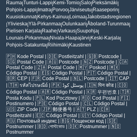
Rauma
Tunturi-Lappi
Kemi-Tornio
Salo
Pieksämäki
|
|
|
|
|
Pohjois-Lappi
Imatra
Porvoo
Järviseutu
Raaseporin
|
|
|
|
|
Kuusiokunnat
Kehys-Kainuu
Loimaa
Jakobstadsregionen
|
|
|
Ylivieska
Ylä-Pirkanmaa
Oulunkaari
Åboland-Turunmaa
|
|
|
|
|
Pielisen Karjala
Raahe
Varkaus
Suupohja
|
|
|
|
Lounais-Pirkanmaa
Nivala-Haapajärvi
Keski-Karjala
|
|
|
Pohjois-Satakunta
Riihimäki
Kaustinen
|
|
🇵🇭
Kode Postal
| 🇩🇪
Postleitzahl
| 🇬🇧
Postcode
|
🇸🇬
Postal Code
| 🇦🇺
Postcode
| 🇳🇿
Postcode
| 🇨🇦
Postal Code
| 🇿🇦
Postal Code
| 🇲🇾
Poskod
| 🇲🇽
Código Postal
| 🇪🇸
Código Postal
| 🇵🇹
Código Postal
|
🇧🇷
CEP
| 🇫🇷
Code Postal
| 🇳🇱
Postcode
| 🇮🇹
CAP
| 🇹🇭
รหัสไปรษณีย์
| 🇵🇰
پوسٹل کوڈ
| 🇮🇳
पिन कोड
| 🇨🇴
Código Postal
| 🇦🇷
Código Postal
| 🇰🇷
우편번호
| 🇹🇷
Posta Kodu
| 🇵🇱
Kod Pocztowy
| 🇷🇴
Cod Poștal
| 🇫🇮
Postinumero
| 🇵🇪
Código Postal
| 🇨🇱
Código Postal
|
🇺🇸
ZIP Code
| 🇯🇵
郵便番号
| 🇦🇹
PLZ
| 🇨🇭
Postleitzahl
| 🇪🇨
Código Postal
| 🇺🇾
Código Postal
|
🇷🇺
Почтовый индекс
| 🇧🇬
Пощенски код
| 🇸🇪
Postnummer
| 🇧🇩
পোস্টকোড
| 🇩🇰
Postnummer
| 🇳🇴
Postnummer