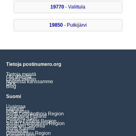
19770
- Valittula
19850
- Putkijärvi
Tietoja postinumero.org
Tietoja meistä
Ota yhteyttä
Linkitä meihin
Mainosta kanssamme
UKK
Blog
Suomi
Uusimaa
Lapland
Pirkanmaa
North Ostrobothnia Region
Southwest Finland
Northern Savo
Central Finland Region
South Ostrobothnia Region
Southern Savonia
North Karelia
Satakunta
Ostrobothnia Region
Kymenlaakso