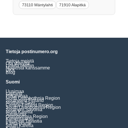
73110 Mäntylahti
71910 Alapitkä
Tietoja postinumero.org
Tietoja meistä
Ota yhteyttä
Linkitä meihin
Mainosta kanssamme
UKK
Blog
Suomi
Uusimaa
Lapland
Pirkanmaa
North Ostrobothnia Region
Southwest Finland
Northern Savo
Central Finland Region
South Ostrobothnia Region
Southern Savonia
North Karelia
Satakunta
Ostrobothnia Region
Kymenlaakso
Päijänne Tavastia
Kanta-Häme
South Karelia
Kainuu