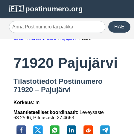
🇫🇮 postinumero.org
HAE
Anna Postinumero tai paikka
Suomi
Northern Savo
Pajujärvi
71920
71920 Pajujärvi
Tilastotiedot Postinumero
71920 – Pajujärvi
Korkeus:
m
Maantieteelliset koordinaatit:
Leveysaste
63.2596, Pituusaste 27.4663