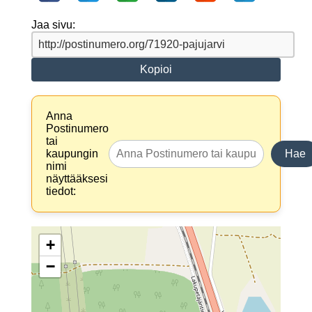
Jaa sivu:
Kopioi
Anna
Postinumero
tai
kaupungin
Hae
nimi
näyttääksesi
tiedot:
+
−