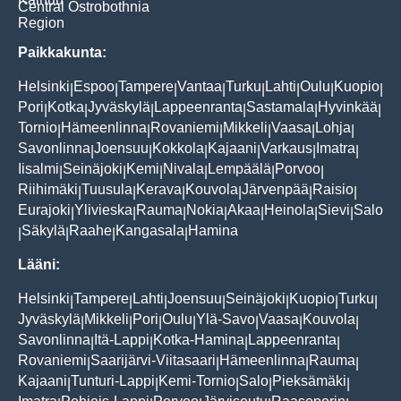
Central Ostrobothnia
Region
Paikkakunta:
Helsinki
Espoo
Tampere
Vantaa
Turku
Lahti
Oulu
Kuopio
|
|
|
|
|
|
|
|
Pori
Kotka
Jyväskylä
Lappeenranta
Sastamala
Hyvinkää
|
|
|
|
|
|
Tornio
Hämeenlinna
Rovaniemi
Mikkeli
Vaasa
Lohja
|
|
|
|
|
|
Savonlinna
Joensuu
Kokkola
Kajaani
Varkaus
Imatra
|
|
|
|
|
|
Iisalmi
Seinäjoki
Kemi
Nivala
Lempäälä
Porvoo
|
|
|
|
|
|
Riihimäki
Tuusula
Kerava
Kouvola
Järvenpää
Raisio
|
|
|
|
|
|
Eurajoki
Ylivieska
Rauma
Nokia
Akaa
Heinola
Sievi
Salo
|
|
|
|
|
|
|
Säkylä
Raahe
Kangasala
Hamina
|
|
|
|
Lääni:
Helsinki
Tampere
Lahti
Joensuu
Seinäjoki
Kuopio
Turku
|
|
|
|
|
|
|
Jyväskylä
Mikkeli
Pori
Oulu
Ylä-Savo
Vaasa
Kouvola
|
|
|
|
|
|
|
Savonlinna
Itä-Lappi
Kotka-Hamina
Lappeenranta
|
|
|
|
Rovaniemi
Saarijärvi-Viitasaari
Hämeenlinna
Rauma
|
|
|
|
Kajaani
Tunturi-Lappi
Kemi-Tornio
Salo
Pieksämäki
|
|
|
|
|