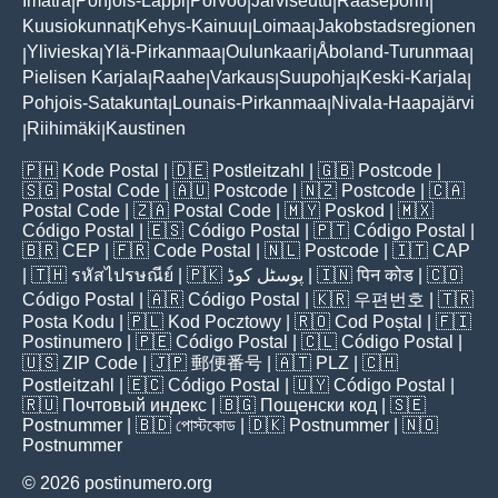
Imatra
Pohjois-Lappi
Porvoo
Järviseutu
Raaseporin
|
|
|
|
|
Kuusiokunnat
Kehys-Kainuu
Loimaa
Jakobstadsregionen
|
|
|
Ylivieska
Ylä-Pirkanmaa
Oulunkaari
Åboland-Turunmaa
|
|
|
|
|
Pielisen Karjala
Raahe
Varkaus
Suupohja
Keski-Karjala
|
|
|
|
|
Pohjois-Satakunta
Lounais-Pirkanmaa
Nivala-Haapajärvi
|
|
Riihimäki
Kaustinen
|
|
🇵🇭
Kode Postal
| 🇩🇪
Postleitzahl
| 🇬🇧
Postcode
|
🇸🇬
Postal Code
| 🇦🇺
Postcode
| 🇳🇿
Postcode
| 🇨🇦
Postal Code
| 🇿🇦
Postal Code
| 🇲🇾
Poskod
| 🇲🇽
Código Postal
| 🇪🇸
Código Postal
| 🇵🇹
Código Postal
|
🇧🇷
CEP
| 🇫🇷
Code Postal
| 🇳🇱
Postcode
| 🇮🇹
CAP
| 🇹🇭
รหัสไปรษณีย์
| 🇵🇰
پوسٹل کوڈ
| 🇮🇳
पिन कोड
| 🇨🇴
Código Postal
| 🇦🇷
Código Postal
| 🇰🇷
우편번호
| 🇹🇷
Posta Kodu
| 🇵🇱
Kod Pocztowy
| 🇷🇴
Cod Poștal
| 🇫🇮
Postinumero
| 🇵🇪
Código Postal
| 🇨🇱
Código Postal
|
🇺🇸
ZIP Code
| 🇯🇵
郵便番号
| 🇦🇹
PLZ
| 🇨🇭
Postleitzahl
| 🇪🇨
Código Postal
| 🇺🇾
Código Postal
|
🇷🇺
Почтовый индекс
| 🇧🇬
Пощенски код
| 🇸🇪
Postnummer
| 🇧🇩
পোস্টকোড
| 🇩🇰
Postnummer
| 🇳🇴
Postnummer
© 2026 postinumero.org