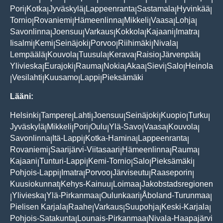
Pori
Kotka
Jyväskylä
Lappeenranta
Sastamala
Hyvinkää
|
|
|
|
|
|
Tornio
Rovaniemi
Hämeenlinna
Mikkeli
Vaasa
Lohja
|
|
|
|
|
|
Savonlinna
Joensuu
Varkaus
Kokkola
Kajaani
Imatra
|
|
|
|
|
|
Iisalmi
Kemi
Seinäjoki
Porvoo
Riihimäki
Nivala
|
|
|
|
|
|
Lempäälä
Kouvola
Tuusula
Kerava
Raisio
Järvenpää
|
|
|
|
|
|
Ylivieska
Eurajoki
Rauma
Nokia
Akaa
Sievi
Salo
Heinola
|
|
|
|
|
|
|
Vesilahti
Kuusamo
Lappi
Pieksämäki
|
|
|
|
Lääni:
Helsinki
Tampere
Lahti
Joensuu
Seinäjoki
Kuopio
Turku
|
|
|
|
|
|
|
Jyväskylä
Mikkeli
Pori
Oulu
Ylä-Savo
Vaasa
Kouvola
|
|
|
|
|
|
|
Savonlinna
Itä-Lappi
Kotka-Hamina
Lappeenranta
|
|
|
|
Rovaniemi
Saarijärvi-Viitasaari
Hämeenlinna
Rauma
|
|
|
|
Kajaani
Tunturi-Lappi
Kemi-Tornio
Salo
Pieksämäki
|
|
|
|
|
Pohjois-Lappi
Imatra
Porvoo
Järviseutu
Raaseporin
|
|
|
|
|
Kuusiokunnat
Kehys-Kainuu
Loimaa
Jakobstadsregionen
|
|
|
Ylivieska
Ylä-Pirkanmaa
Oulunkaari
Åboland-Turunmaa
|
|
|
|
|
Pielisen Karjala
Raahe
Varkaus
Suupohja
Keski-Karjala
|
|
|
|
|
Pohjois-Satakunta
Lounais-Pirkanmaa
Nivala-Haapajärvi
|
|