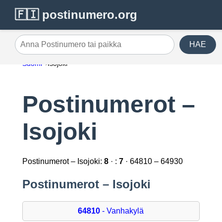
🇫🇮 postinumero.org
HAE
Anna Postinumero tai paikka
Suomi
Isojoki
Postinumerot –
Isojoki
Postinumerot – Isojoki:
8
· :
7
· 64810 – 64930
Postinumerot – Isojoki
64810
- Vanhakylä