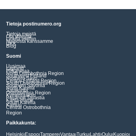
Tietoja postinumero.org
Tietoja meistä
Ota yhteyttä
Linkitä meihin
Mainosta kanssamme
UKK
Blog
Suomi
Uusimaa
Lapland
Pirkanmaa
North Ostrobothnia Region
Southwest Finland
Northern Savo
Central Finland Region
South Ostrobothnia Region
Southern Savonia
North Karelia
Satakunta
Ostrobothnia Region
Kymenlaakso
Päijänne Tavastia
Kanta-Häme
South Karelia
Kainuu
Central Ostrobothnia
Region
Paikkakunta:
Helsinki
Espoo
Tampere
Vantaa
Turku
Lahti
Oulu
Kuopio
|
|
|
|
|
|
|
|