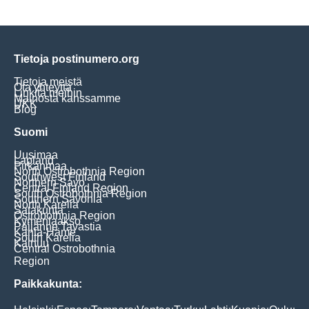
Tietoja postinumero.org
Tietoja meistä
Ota yhteyttä
Linkitä meihin
Mainosta kanssamme
UKK
Blog
Suomi
Uusimaa
Lapland
Pirkanmaa
North Ostrobothnia Region
Southwest Finland
Northern Savo
Central Finland Region
South Ostrobothnia Region
Southern Savonia
North Karelia
Satakunta
Ostrobothnia Region
Kymenlaakso
Päijänne Tavastia
Kanta-Häme
South Karelia
Kainuu
Central Ostrobothnia
Region
Paikkakunta: