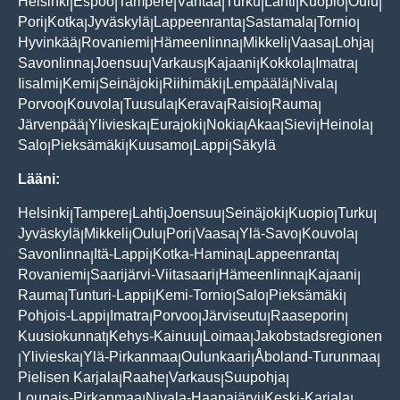
Helsinki
Espoo
Tampere
Vantaa
Turku
Lahti
Kuopio
Oulu
|
|
|
|
|
|
|
|
Pori
Kotka
Jyväskylä
Lappeenranta
Sastamala
Tornio
|
|
|
|
|
|
Hyvinkää
Rovaniemi
Hämeenlinna
Mikkeli
Vaasa
Lohja
|
|
|
|
|
|
Savonlinna
Joensuu
Varkaus
Kajaani
Kokkola
Imatra
|
|
|
|
|
|
Iisalmi
Kemi
Seinäjoki
Riihimäki
Lempäälä
Nivala
|
|
|
|
|
|
Porvoo
Kouvola
Tuusula
Kerava
Raisio
Rauma
|
|
|
|
|
|
Järvenpää
Ylivieska
Eurajoki
Nokia
Akaa
Sievi
Heinola
|
|
|
|
|
|
|
Salo
Pieksämäki
Kuusamo
Lappi
Säkylä
|
|
|
|
Lääni:
Helsinki
Tampere
Lahti
Joensuu
Seinäjoki
Kuopio
Turku
|
|
|
|
|
|
|
Jyväskylä
Mikkeli
Oulu
Pori
Vaasa
Ylä-Savo
Kouvola
|
|
|
|
|
|
|
Savonlinna
Itä-Lappi
Kotka-Hamina
Lappeenranta
|
|
|
|
Rovaniemi
Saarijärvi-Viitasaari
Hämeenlinna
Kajaani
|
|
|
|
Rauma
Tunturi-Lappi
Kemi-Tornio
Salo
Pieksämäki
|
|
|
|
|
Pohjois-Lappi
Imatra
Porvoo
Järviseutu
Raaseporin
|
|
|
|
|
Kuusiokunnat
Kehys-Kainuu
Loimaa
Jakobstadsregionen
|
|
|
Ylivieska
Ylä-Pirkanmaa
Oulunkaari
Åboland-Turunmaa
|
|
|
|
|
Pielisen Karjala
Raahe
Varkaus
Suupohja
|
|
|
|
Lounais-Pirkanmaa
Nivala-Haapajärvi
Keski-Karjala