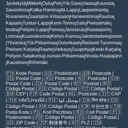
Jyväskylä
Mikkeli
Oulu
Pori
Ylä-Savo
Vaasa
Kouvola
|
|
|
|
|
|
|
Savonlinna
Kotka-Hamina
Itä-Lappi
Lappeenranta
|
|
|
|
Rovaniemi
Saarijärvi-Viitasaari
Hämeenlinna
Rauma
|
|
|
|
Kajaani
Tunturi-Lappi
Kemi-Tornio
Salo
Pieksämäki
|
|
|
|
|
Imatra
Pohjois-Lappi
Porvoo
Järviseutu
Raaseporin
|
|
|
|
|
Loimaa
Kuusiokunnat
Kehys-Kainuu
Jakobstadsregionen
|
|
|
Ylivieska
Ylä-Pirkanmaa
Oulunkaari
Åboland-Turunmaa
|
|
|
|
|
Pielisen Karjala
Raahe
Varkaus
Suupohja
Keski-Karjala
|
|
|
|
|
Pohjois-Satakunta
Lounais-Pirkanmaa
Nivala-Haapajärvi
|
|
Kaustinen
Riihimäki
|
|
🇵🇭
Kode Postal
| 🇩🇪
Postleitzahl
| 🇬🇧
Postcode
|
🇸🇬
Postal Code
| 🇦🇺
Postcode
| 🇳🇿
Postcode
| 🇨🇦
Postal Code
| 🇿🇦
Postal Code
| 🇲🇾
Poskod
| 🇲🇽
Código Postal
| 🇪🇸
Código Postal
| 🇵🇹
Código Postal
|
🇧🇷
CEP
| 🇫🇷
Code Postal
| 🇳🇱
Postcode
| 🇮🇹
CAP
| 🇹🇭
รหัสไปรษณีย์
| 🇵🇰
پوسٹل کوڈ
| 🇮🇳
पिन कोड
| 🇨🇴
Código Postal
| 🇦🇷
Código Postal
| 🇰🇷
우편번호
| 🇹🇷
Posta Kodu
| 🇵🇱
Kod Pocztowy
| 🇷🇴
Cod Poștal
| 🇫🇮
Postinumero
| 🇵🇪
Código Postal
| 🇨🇱
Código Postal
|
🇺🇸
ZIP Code
| 🇯🇵
郵便番号
| 🇦🇹
PLZ
| 🇨🇭