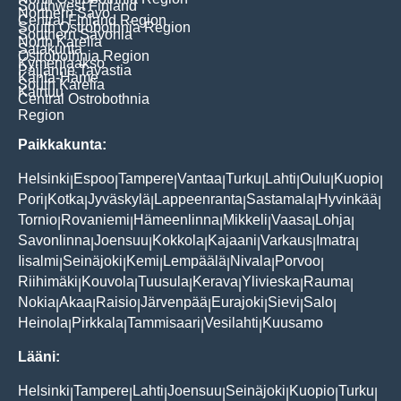
Southwest Finland
Northern Savo
Central Finland Region
South Ostrobothnia Region
Southern Savonia
North Karelia
Satakunta
Ostrobothnia Region
Kymenlaakso
Päijänne Tavastia
Kanta-Häme
South Karelia
Kainuu
Central Ostrobothnia
Region
Paikkakunta:
Helsinki
Espoo
Tampere
Vantaa
Turku
Lahti
Oulu
Kuopio
|
|
|
|
|
|
|
|
Pori
Kotka
Jyväskylä
Lappeenranta
Sastamala
Hyvinkää
|
|
|
|
|
|
Tornio
Rovaniemi
Hämeenlinna
Mikkeli
Vaasa
Lohja
|
|
|
|
|
|
Savonlinna
Joensuu
Kokkola
Kajaani
Varkaus
Imatra
|
|
|
|
|
|
Iisalmi
Seinäjoki
Kemi
Lempäälä
Nivala
Porvoo
|
|
|
|
|
|
Riihimäki
Kouvola
Tuusula
Kerava
Ylivieska
Rauma
|
|
|
|
|
|
Nokia
Akaa
Raisio
Järvenpää
Eurajoki
Sievi
Salo
|
|
|
|
|
|
|
Heinola
Pirkkala
Tammisaari
Vesilahti
Kuusamo
|
|
|
|
Lääni:
Helsinki
Tampere
Lahti
Joensuu
Seinäjoki
Kuopio
Turku
|
|
|
|
|
|
|