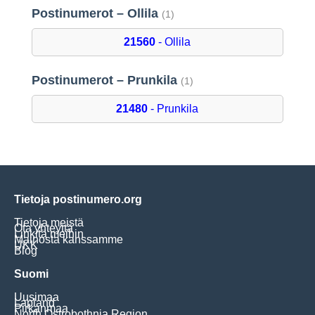
Postinumerot – Ollila
(1)
21560
- Ollila
Postinumerot – Prunkila
(1)
21480
- Prunkila
Tietoja postinumero.org
Tietoja meistä
Ota yhteyttä
Linkitä meihin
Mainosta kanssamme
UKK
Blog
Suomi
Uusimaa
Lapland
Pirkanmaa
North Ostrobothnia Region