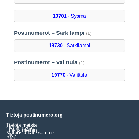
19701
- Sysmä
Postinumerot – Särkilampi
(1)
19730
- Särkilampi
Postinumerot – Valittula
(1)
19770
- Valittula
Tietoja postinumero.org
Tietoja meistä
Ota yhteyttä
Linkitä meihin
Mainosta kanssamme
UKK
Blog