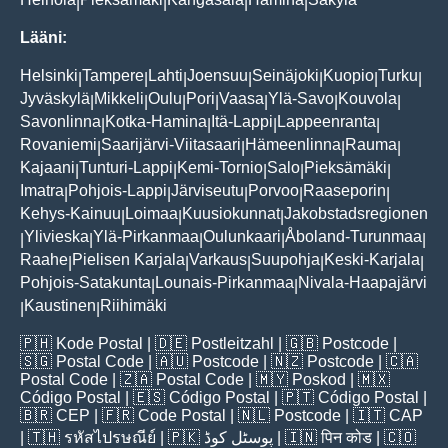
|
|
|
|
Lääni:
Helsinki
Tampere
Lahti
Joensuu
Seinäjoki
Kuopio
Turku
|
|
|
|
|
|
|
Jyväskylä
Mikkeli
Oulu
Pori
Vaasa
Ylä-Savo
Kouvola
|
|
|
|
|
|
|
Savonlinna
Kotka-Hamina
Itä-Lappi
Lappeenranta
|
|
|
|
Rovaniemi
Saarijärvi-Viitasaari
Hämeenlinna
Rauma
|
|
|
|
Kajaani
Tunturi-Lappi
Kemi-Tornio
Salo
Pieksämäki
|
|
|
|
|
Imatra
Pohjois-Lappi
Järviseutu
Porvoo
Raaseporin
|
|
|
|
|
Kehys-Kainuu
Loimaa
Kuusiokunnat
Jakobstadsregionen
|
|
|
Ylivieska
Ylä-Pirkanmaa
Oulunkaari
Åboland-Turunmaa
|
|
|
|
|
Raahe
Pielisen Karjala
Varkaus
Suupohja
Keski-Karjala
|
|
|
|
|
Pohjois-Satakunta
Lounais-Pirkanmaa
Nivala-Haapajärvi
|
|
Kaustinen
Riihimäki
|
|
🇵🇭
Kode Postal
| 🇩🇪
Postleitzahl
| 🇬🇧
Postcode
|
🇸🇬
Postal Code
| 🇦🇺
Postcode
| 🇳🇿
Postcode
| 🇨🇦
Postal Code
| 🇿🇦
Postal Code
| 🇲🇾
Poskod
| 🇲🇽
Código Postal
| 🇪🇸
Código Postal
| 🇵🇹
Código Postal
|
🇧🇷
CEP
| 🇫🇷
Code Postal
| 🇳🇱
Postcode
| 🇮🇹
CAP
| 🇹🇭
รหัสไปรษณีย์
| 🇵🇰
پوسٹل کوڈ
| 🇮🇳
पिन कोड
| 🇨🇴