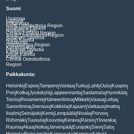
Suomi
Uusimaa
Lapland
Pirkanmaa
North Ostrobothnia Region
Southwest Finland
Northern Savo
Central Finland Region
South Ostrobothnia Region
Southern Savonia
North Karelia
Satakunta
Ostrobothnia Region
Kymenlaakso
Päijänne Tavastia
Kanta-Häme
South Karelia
Kainuu
Central Ostrobothnia
Region
Paikkakunta:
Helsinki
Espoo
Tampere
Vantaa
Turku
Lahti
Oulu
Kuopio
|
|
|
|
|
|
|
|
Pori
Kotka
Jyväskylä
Lappeenranta
Sastamala
Hyvinkää
|
|
|
|
|
|
Tornio
Rovaniemi
Hämeenlinna
Mikkeli
Vaasa
Lohja
|
|
|
|
|
|
Savonlinna
Joensuu
Kokkola
Kajaani
Varkaus
Imatra
|
|
|
|
|
|
Iisalmi
Seinäjoki
Kemi
Lempäälä
Nivala
Porvoo
|
|
|
|
|
|
Riihimäki
Tuusula
Kouvola
Kerava
Raisio
Ylivieska
|
|
|
|
|
|
Rauma
Akaa
Nokia
Järvenpää
Eurajoki
Sievi
Salo
|
|
|
|
|
|
|
Heinola
Pieksämäki
Kangasala
Hamina
Säkylä