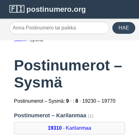
🇫🇮 postinumero.org
HAE
Anna Postinumero tai paikka
Suomi
Sysmä
Postinumerot –
Sysmä
Postinumerot – Sysmä:
9
· :
8
· 19230 – 19770
Postinumerot – Karilanmaa
(1)
19310
- Karilanmaa