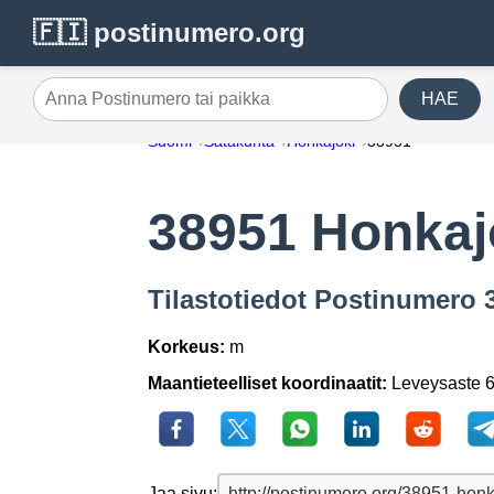
🇫🇮 postinumero.org
HAE
Anna Postinumero tai paikka
Suomi
Satakunta
Honkajoki
38951
38951 Honkaj
Tilastotiedot Postinumero 
Korkeus:
m
Maantieteelliset koordinaatit:
Leveysaste 6
Jaa sivu: