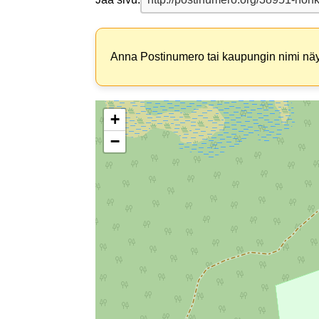
Anna Postinumero tai kaupungin nimi näyt
+
−