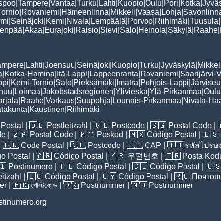
spoo
|
Tampere
|
Vantaa
|
Turku
|
Lahti
|
Kuopio
|
Oulu
|
Pori
|
Kotka
|
Jyvä
Tornio
|
Rovaniemi
|
Hämeenlinna
|
Mikkeli
|
Vaasa
|
Lohja
|
Savonlinn
lmi
|
Seinäjoki
|
Kemi
|
Nivala
|
Lempäälä
|
Porvoo
|
Riihimäki
|
Tuusula
|
venpää
|
Akaa
|
Eurajoki
|
Raisio
|
Sievi
|
Salo
|
Heinola
|
Säkylä
|
Raahe
|
ampere
|
Lahti
|
Joensuu
|
Seinäjoki
|
Kuopio
|
Turku
|
Jyväskylä
|
Mikkel
a
|
Kotka-Hamina
|
Itä-Lappi
|
Lappeenranta
|
Rovaniemi
|
Saarijärvi-V
ppi
|
Kemi-Tornio
|
Salo
|
Pieksämäki
|
Imatra
|
Pohjois-Lappi
|
Järviseu
nuu
|
Loimaa
|
Jakobstadsregionen
|
Ylivieska
|
Ylä-Pirkanmaa
|
Oulu
arjala
|
Raahe
|
Varkaus
|
Suupohja
|
Lounais-Pirkanmaa
|
Nivala-Haa
atakunta
|
Kaustinen
|
Riihimäki
Postal
| 🇩🇪
Postleitzahl
| 🇬🇧
Postcode
| 🇸🇬
Postal Code
| 
de
| 🇿🇦
Postal Code
| 🇲🇾
Poskod
| 🇲🇽
Código Postal
| 🇪🇸
| 🇫🇷
Code Postal
| 🇳🇱
Postcode
| 🇮🇹
CAP
| 🇹🇭
รหัสไปรษณ
o Postal
| 🇦🇷
Código Postal
| 🇰🇷
우편번호
| 🇹🇷
Posta Kod
🇮
Postinumero
| 🇵🇪
Código Postal
| 🇨🇱
Código Postal
| 🇺
eitzahl
| 🇪🇨
Código Postal
| 🇺🇾
Código Postal
| 🇷🇺
Почтов
er
| 🇧🇩
পোস্টকোড
| 🇩🇰
Postnummer
| 🇳🇴
Postnummer
stinumero.org