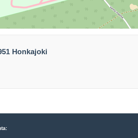
951 Honkajoki
ta: