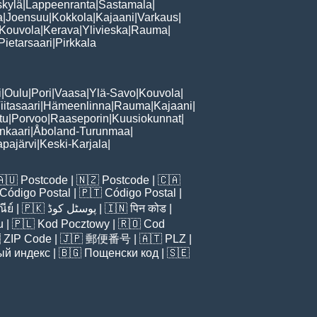
skylä
|
Lappeenranta
|
Sastamala
|
a
|
Joensuu
|
Kokkola
|
Kajaani
|
Varkaus
|
Kouvola
|
Kerava
|
Ylivieska
|
Rauma
|
Pietarsaari
|
Pirkkala
i
|
Oulu
|
Pori
|
Vaasa
|
Ylä-Savo
|
Kouvola
|
iitasaari
|
Hämeenlinna
|
Rauma
|
Kajaani
|
tu
|
Porvoo
|
Raaseporin
|
Kuusiokunnat
|
nkaari
|
Åboland-Turunmaa
|
pajärvi
|
Keski-Karjala
|
🇦🇺
Postcode
| 🇳🇿
Postcode
| 🇨🇦
Código Postal
| 🇵🇹
Código Postal
|
ีย์
| 🇵🇰
پوسٹل کوڈ
| 🇮🇳
पिन कोड
|
u
| 🇵🇱
Kod Pocztowy
| 🇷🇴
Cod

ZIP Code
| 🇯🇵
郵便番号
| 🇦🇹
PLZ
|
ый индекс
| 🇧🇬
Пощенски код
| 🇸🇪