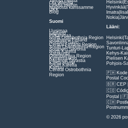
Tietoja meistä
Helsinki
|
E
Ota yhteyttä
Linkitä meihin
Hyvinkää
|
Mainosta kanssamme
UKK
Blog
Imatra
|
Iisa
Nokia
|
Jär
Suomi
Lääni:
Uusimaa
Lapland
Pirkanmaa
North Ostrobothnia Region
Helsinki
|
T
Southwest Finland
Northern Savo
Savonlinn
Central Finland Region
South Ostrobothnia Region
Tunturi-La
Southern Savonia
North Karelia
Kehys-Kai
Satakunta
Ostrobothnia Region
Kymenlaakso
Pielisen K
Päijänne Tavastia
Kanta-Häme
Pohjois-S
South Karelia
Kainuu
Central Ostrobothnia
🇵🇭
Kode 
Region
Postal Co
🇧🇷
CEP
🇨🇴
Códig
Poștal
| 
🇨🇭
Postl
Postnumm
© 2026 po