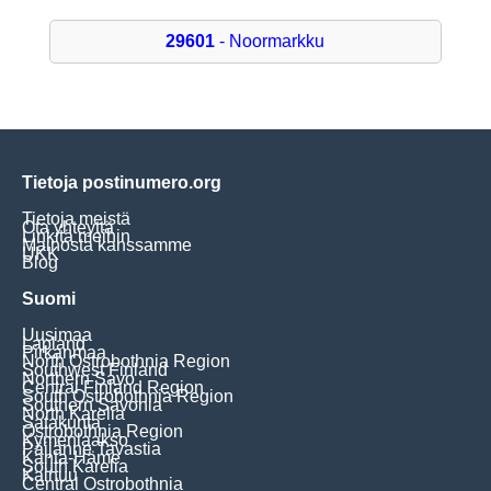
29601
- Noormarkku
Tietoja postinumero.org
Tietoja meistä
Ota yhteyttä
Linkitä meihin
Mainosta kanssamme
UKK
Blog
Suomi
Uusimaa
Lapland
Pirkanmaa
North Ostrobothnia Region
Southwest Finland
Northern Savo
Central Finland Region
South Ostrobothnia Region
Southern Savonia
North Karelia
Satakunta
Ostrobothnia Region
Kymenlaakso
Päijänne Tavastia
Kanta-Häme
South Karelia
Kainuu
Central Ostrobothnia