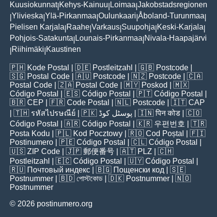
Kuusiokunnat
Kehys-Kainuu
Loimaa
Jakobstadsregionen
|
|
|
Ylivieska
Ylä-Pirkanmaa
Oulunkaari
Åboland-Turunmaa
|
|
|
|
|
Pielisen Karjala
Raahe
Varkaus
Suupohja
Keski-Karjala
|
|
|
|
|
Pohjois-Satakunta
Lounais-Pirkanmaa
Nivala-Haapajärvi
|
|
Riihimäki
Kaustinen
|
|
🇵🇭
Kode Postal
| 🇩🇪
Postleitzahl
| 🇬🇧
Postcode
|
🇸🇬
Postal Code
| 🇦🇺
Postcode
| 🇳🇿
Postcode
| 🇨🇦
Postal Code
| 🇿🇦
Postal Code
| 🇲🇾
Poskod
| 🇲🇽
Código Postal
| 🇪🇸
Código Postal
| 🇵🇹
Código Postal
|
🇧🇷
CEP
| 🇫🇷
Code Postal
| 🇳🇱
Postcode
| 🇮🇹
CAP
| 🇹🇭
รหัสไปรษณีย์
| 🇵🇰
پوسٹل کوڈ
| 🇮🇳
पिन कोड
| 🇨🇴
Código Postal
| 🇦🇷
Código Postal
| 🇰🇷
우편번호
| 🇹🇷
Posta Kodu
| 🇵🇱
Kod Pocztowy
| 🇷🇴
Cod Poștal
| 🇫🇮
Postinumero
| 🇵🇪
Código Postal
| 🇨🇱
Código Postal
|
🇺🇸
ZIP Code
| 🇯🇵
郵便番号
| 🇦🇹
PLZ
| 🇨🇭
Postleitzahl
| 🇪🇨
Código Postal
| 🇺🇾
Código Postal
|
🇷🇺
Почтовый индекс
| 🇧🇬
Пощенски код
| 🇸🇪
Postnummer
| 🇧🇩
পোস্টকোড
| 🇩🇰
Postnummer
| 🇳🇴
Postnummer
© 2026 postinumero.org