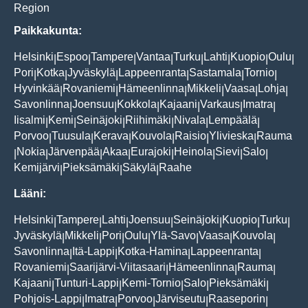
Region
Paikkakunta:
Helsinki
Espoo
Tampere
Vantaa
Turku
Lahti
Kuopio
Oulu
|
|
|
|
|
|
|
|
Pori
Kotka
Jyväskylä
Lappeenranta
Sastamala
Tornio
|
|
|
|
|
|
Hyvinkää
Rovaniemi
Hämeenlinna
Mikkeli
Vaasa
Lohja
|
|
|
|
|
|
Savonlinna
Joensuu
Kokkola
Kajaani
Varkaus
Imatra
|
|
|
|
|
|
Iisalmi
Kemi
Seinäjoki
Riihimäki
Nivala
Lempäälä
|
|
|
|
|
|
Porvoo
Tuusula
Kerava
Kouvola
Raisio
Ylivieska
Rauma
|
|
|
|
|
|
Nokia
Järvenpää
Akaa
Eurajoki
Heinola
Sievi
Salo
|
|
|
|
|
|
|
|
Kemijärvi
Pieksämäki
Säkylä
Raahe
|
|
|
Lääni:
Helsinki
Tampere
Lahti
Joensuu
Seinäjoki
Kuopio
Turku
|
|
|
|
|
|
|
Jyväskylä
Mikkeli
Pori
Oulu
Ylä-Savo
Vaasa
Kouvola
|
|
|
|
|
|
|
Savonlinna
Itä-Lappi
Kotka-Hamina
Lappeenranta
|
|
|
|
Rovaniemi
Saarijärvi-Viitasaari
Hämeenlinna
Rauma
|
|
|
|
Kajaani
Tunturi-Lappi
Kemi-Tornio
Salo
Pieksämäki
|
|
|
|
|
Pohjois-Lappi
Imatra
Porvoo
Järviseutu
Raaseporin
|
|
|
|
|