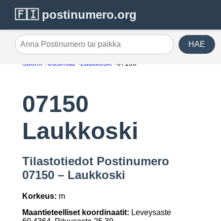
🇫🇮 postinumero.org
HAE
Anna Postinumero tai paikka
Suomi
Uusimaa
Laukkoski
07150
07150
Laukkoski
Tilastotiedot Postinumero
07150 – Laukkoski
Korkeus:
m
Maantieteelliset koordinaatit:
Leveysaste