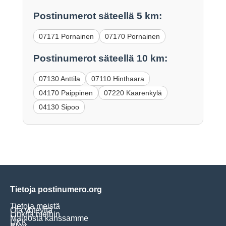
Postinumerot säteellä 5 km:
07171 Pornainen
07170 Pornainen
Postinumerot säteellä 10 km:
07130 Anttila
07110 Hinthaara
04170 Paippinen
07220 Kaarenkylä
04130 Sipoo
Tietoja postinumero.org
Tietoja meistä
Ota yhteyttä
Linkitä meihin
Mainosta kanssamme
UKK