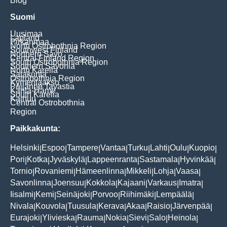
Blog
Suomi
Uusimaa
Lapland
Pirkanmaa
North Ostrobothnia Region
Southwest Finland
Northern Savo
Central Finland Region
South Ostrobothnia Region
Southern Savonia
North Karelia
Satakunta
Ostrobothnia Region
Kymenlaakso
Päijänne Tavastia
Kanta-Häme
South Karelia
Kainuu
Central Ostrobothnia
Region
Paikkakunta:
Helsinki
Espoo
Tampere
Vantaa
Turku
Lahti
Oulu
Kuopio
|
|
|
|
|
|
|
|
Pori
Kotka
Jyväskylä
Lappeenranta
Sastamala
Hyvinkää
|
|
|
|
|
|
Tornio
Rovaniemi
Hämeenlinna
Mikkeli
Lohja
Vaasa
|
|
|
|
|
|
Savonlinna
Joensuu
Kokkola
Kajaani
Varkaus
Imatra
|
|
|
|
|
|
Iisalmi
Kemi
Seinäjoki
Porvoo
Riihimäki
Lempäälä
|
|
|
|
|
|
Nivala
Kouvola
Tuusula
Kerava
Akaa
Raisio
Järvenpää
|
|
|
|
|
|
|
Eurajoki
Ylivieska
Rauma
Nokia
Sievi
Salo
Heinola
|
|
|
|
|
|
|