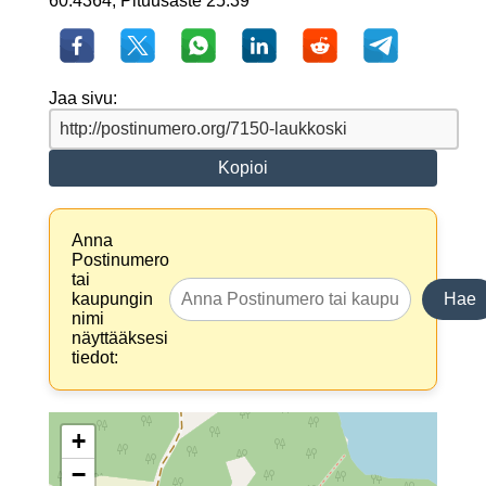
60.4364, Pituusaste 25.39
Jaa sivu:
Kopioi
Anna
Postinumero
tai
kaupungin
Hae
nimi
näyttääksesi
tiedot:
+
−