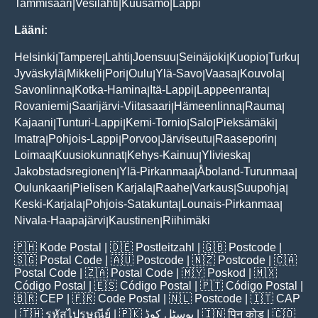
Tammisaari
Vesilahti
Kuusamo
Lappi
|
|
|
Lääni:
Helsinki
Tampere
Lahti
Joensuu
Seinäjoki
Kuopio
Turku
|
|
|
|
|
|
|
Jyväskylä
Mikkeli
Pori
Oulu
Ylä-Savo
Vaasa
Kouvola
|
|
|
|
|
|
|
Savonlinna
Kotka-Hamina
Itä-Lappi
Lappeenranta
|
|
|
|
Rovaniemi
Saarijärvi-Viitasaari
Hämeenlinna
Rauma
|
|
|
|
Kajaani
Tunturi-Lappi
Kemi-Tornio
Salo
Pieksämäki
|
|
|
|
|
Imatra
Pohjois-Lappi
Porvoo
Järviseutu
Raaseporin
|
|
|
|
|
Loimaa
Kuusiokunnat
Kehys-Kainuu
Ylivieska
|
|
|
|
Jakobstadsregionen
Ylä-Pirkanmaa
Åboland-Turunmaa
|
|
|
Oulunkaari
Pielisen Karjala
Raahe
Varkaus
Suupohja
|
|
|
|
|
Keski-Karjala
Pohjois-Satakunta
Lounais-Pirkanmaa
|
|
|
Nivala-Haapajärvi
Kaustinen
Riihimäki
|
|
🇵🇭
Kode Postal
| 🇩🇪
Postleitzahl
| 🇬🇧
Postcode
|
🇸🇬
Postal Code
| 🇦🇺
Postcode
| 🇳🇿
Postcode
| 🇨🇦
Postal Code
| 🇿🇦
Postal Code
| 🇲🇾
Poskod
| 🇲🇽
Código Postal
| 🇪🇸
Código Postal
| 🇵🇹
Código Postal
|
🇧🇷
CEP
| 🇫🇷
Code Postal
| 🇳🇱
Postcode
| 🇮🇹
CAP
| 🇹🇭
รหัสไปรษณีย์
| 🇵🇰
پوسٹل کوڈ
| 🇮🇳
पिन कोड
| 🇨🇴