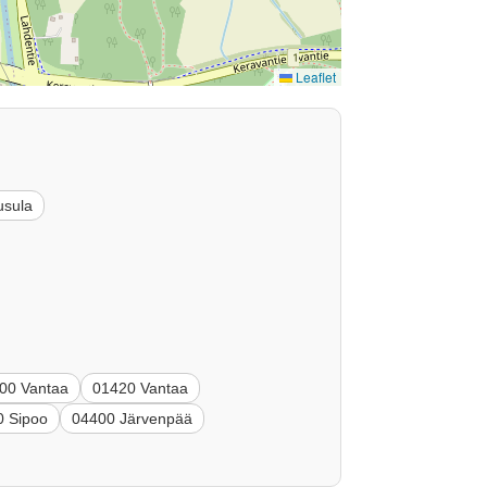
Leaflet
usula
00 Vantaa
01420 Vantaa
0 Sipoo
04400 Järvenpää