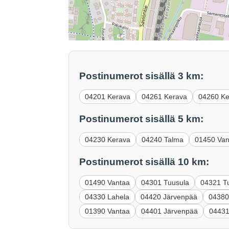
Postinumerot sisällä 3 km:
04201 Kerava
04261 Kerava
04260 Ke
Postinumerot sisällä 5 km:
04230 Kerava
04240 Talma
01450 Van
Postinumerot sisällä 10 km:
01490 Vantaa
04301 Tuusula
04321 T
04330 Lahela
04420 Järvenpää
04380
01390 Vantaa
04401 Järvenpää
04431