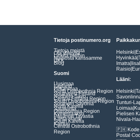
Tietoja postinumero.org
Paikkakun
Tietoja meistä
Helsinki
|
E
Ota yhteyttä
Linkitä meihin
Hyvinkää
|
Mainosta kanssamme
UKK
Blog
Imatra
|
Iisa
Raisio
|
Eur
Suomi
Lääni:
Uusimaa
Lapland
Pirkanmaa
North Ostrobothnia Region
Helsinki
|
T
Southwest Finland
Northern Savo
Savonlinn
Central Finland Region
South Ostrobothnia Region
Tunturi-La
Southern Savonia
North Karelia
Loimaa
|
Ku
Satakunta
Ostrobothnia Region
Kymenlaakso
Pielisen K
Päijänne Tavastia
Kanta-Häme
Nivala-Haa
South Karelia
Kainuu
Central Ostrobothnia
🇵🇭
Kode 
Region
Postal Co