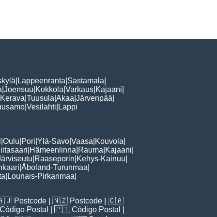
skylä
|
Lappeenranta
|
Sastamala
|
a
|
Joensuu
|
Kokkola
|
Varkaus
|
Kajaani
|
Kerava
|
Tuusula
|
Akaa
|
Järvenpää
|
uusamo
|
Vesilahti
|
Lappi
i
|
Oulu
|
Pori
|
Ylä-Savo
|
Vaasa
|
Kouvola
|
iitasaari
|
Hämeenlinna
|
Rauma
|
Kajaani
|
Järviseutu
|
Raaseporin
|
Kehys-Kainuu
|
nkaari
|
Åboland-Turunmaa
|
ta
|
Lounais-Pirkanmaa
|
🇦🇺
Postcode
| 🇳🇿
Postcode
| 🇨🇦
Código Postal
| 🇵🇹
Código Postal
|