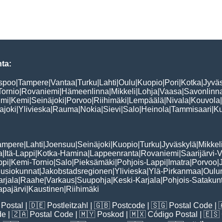
ta:
spoo
|
Tampere
|
Vantaa
|
Turku
|
Lahti
|
Oulu
|
Kuopio
|
Pori
|
Kotka
|
Jyvä
Tornio
|
Rovaniemi
|
Hämeenlinna
|
Mikkeli
|
Lohja
|
Vaasa
|
Savonlinn
lmi
|
Kemi
|
Seinäjoki
|
Porvoo
|
Riihimäki
|
Lempäälä
|
Nivala
|
Kouvola
|
ajoki
|
Ylivieska
|
Rauma
|
Nokia
|
Sievi
|
Salo
|
Heinola
|
Tammisaari
|
K
ampere
|
Lahti
|
Joensuu
|
Seinäjoki
|
Kuopio
|
Turku
|
Jyväskylä
|
Mikkel
a
|
Itä-Lappi
|
Kotka-Hamina
|
Lappeenranta
|
Rovaniemi
|
Saarijärvi-V
ppi
|
Kemi-Tornio
|
Salo
|
Pieksämäki
|
Pohjois-Lappi
|
Imatra
|
Porvoo
|
usiokunnat
|
Jakobstadsregionen
|
Ylivieska
|
Ylä-Pirkanmaa
|
Oulu
arjala
|
Raahe
|
Varkaus
|
Suupohja
|
Keski-Karjala
|
Pohjois-Satakun
pajärvi
|
Kaustinen
|
Riihimäki
Postal
| 🇩🇪
Postleitzahl
| 🇬🇧
Postcode
| 🇸🇬
Postal Code
| 
de
| 🇿🇦
Postal Code
| 🇲🇾
Poskod
| 🇲🇽
Código Postal
| 🇪🇸