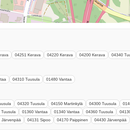
rava
04251 Kerava
04220 Kerava
04200 Kerava
04340 Tu
taa
04310 Tuusula
01480 Vantaa
uusula
04320 Tuusula
04150 Martinkylä
04300 Tuusula
014
 Tuusula
01360 Vantaa
01340 Vantaa
04360 Tuusula
0413
 Järvenpää
04131 Sipoo
04170 Paippinen
04430 Järvenpää