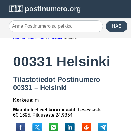
🇫🇮 postinumero.org
HAE
Anna Postinumero tai paikka
Suomi
Uusimaa
Helsinki
00331
00331 Helsinki
Tilastotiedot Postinumero
00331 – Helsinki
Korkeus:
m
Maantieteelliset koordinaatit:
Leveysaste
60.1695, Pituusaste 24.9354