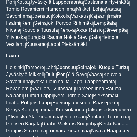
Pori
Kotka
Jyväskylä
Lappeenranta
Sastamala
Hyvinkää
|
|
|
|
|
|
Tornio
Rovaniemi
Hämeenlinna
Mikkeli
Lohja
Vaasa
|
|
|
|
|
|
Savonlinna
Joensuu
Kokkola
Varkaus
Kajaani
Imatra
|
|
|
|
|
|
Iisalmi
Kemi
Seinäjoki
Porvoo
Riihimäki
Lempäälä
|
|
|
|
|
|
Nivala
Kouvola
Tuusula
Kerava
Akaa
Raisio
Järvenpää
|
|
|
|
|
|
|
Ylivieska
Eurajoki
Rauma
Nokia
Sievi
Salo
Heinola
|
|
|
|
|
|
|
Vesilahti
Kuusamo
Lappi
Pieksämäki
|
|
|
Lääni:
Helsinki
Tampere
Lahti
Joensuu
Seinäjoki
Kuopio
Turku
|
|
|
|
|
|
|
Jyväskylä
Mikkeli
Oulu
Pori
Ylä-Savo
Vaasa
Kouvola
|
|
|
|
|
|
|
Savonlinna
Kotka-Hamina
Itä-Lappi
Lappeenranta
|
|
|
|
Rovaniemi
Saarijärvi-Viitasaari
Hämeenlinna
Rauma
|
|
|
|
Kajaani
Tunturi-Lappi
Kemi-Tornio
Salo
Pieksämäki
|
|
|
|
|
Imatra
Pohjois-Lappi
Porvoo
Järviseutu
Raaseporin
|
|
|
|
|
Kehys-Kainuu
Loimaa
Kuusiokunnat
Jakobstadsregionen
|
|
|
Ylivieska
Ylä-Pirkanmaa
Oulunkaari
Åboland-Turunmaa
|
|
|
|
|
Pielisen Karjala
Raahe
Varkaus
Suupohja
Keski-Karjala
|
|
|
|
|
Pohjois-Satakunta
Lounais-Pirkanmaa
Nivala-Haapajärvi
|
|