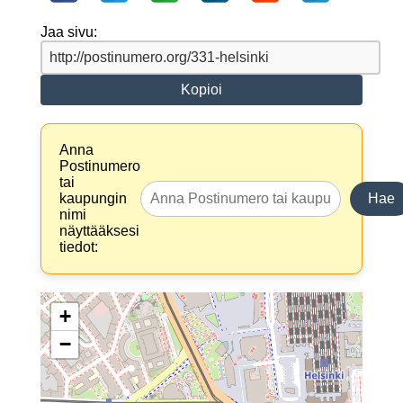
Jaa sivu:
Kopioi
Anna
Postinumero
tai
kaupungin
Hae
nimi
näyttääksesi
tiedot:
+
−