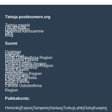
Tietoja postinumero.org
Tietoja meistä
Ota yhteyttä
Linkitä meihin
Mainosta kanssamme
UKK
Blog
Suomi
Uusimaa
Lapland
Pirkanmaa
North Ostrobothnia Region
Southwest Finland
Northern Savo
Central Finland Region
South Ostrobothnia Region
Southern Savonia
North Karelia
Satakunta
Ostrobothnia Region
Kymenlaakso
Päijänne Tavastia
Kanta-Häme
South Karelia
Kainuu
Central Ostrobothnia
Region
Paikkakunta:
Helsinki
Espoo
Tampere
Vantaa
Turku
Lahti
Oulu
Kuopio
|
|
|
|
|
|
|
|