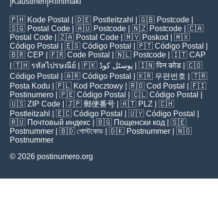
Kaustinen
Riihimäki
|
|
🇵🇭
Kode Postal
| 🇩🇪
Postleitzahl
| 🇬🇧
Postcode
|
🇸🇬
Postal Code
| 🇦🇺
Postcode
| 🇳🇿
Postcode
| 🇨🇦
Postal Code
| 🇿🇦
Postal Code
| 🇲🇾
Poskod
| 🇲🇽
Código Postal
| 🇪🇸
Código Postal
| 🇵🇹
Código Postal
|
🇧🇷
CEP
| 🇫🇷
Code Postal
| 🇳🇱
Postcode
| 🇮🇹
CAP
| 🇹🇭
รหัสไปรษณีย์
| 🇵🇰
پوسٹل کوڈ
| 🇮🇳
पिन कोड
| 🇨🇴
Código Postal
| 🇦🇷
Código Postal
| 🇰🇷
우편번호
| 🇹🇷
Posta Kodu
| 🇵🇱
Kod Pocztowy
| 🇷🇴
Cod Poștal
| 🇫🇮
Postinumero
| 🇵🇪
Código Postal
| 🇨🇱
Código Postal
|
🇺🇸
ZIP Code
| 🇯🇵
郵便番号
| 🇦🇹
PLZ
| 🇨🇭
Postleitzahl
| 🇪🇨
Código Postal
| 🇺🇾
Código Postal
|
🇷🇺
Почтовый индекс
| 🇧🇬
Пощенски код
| 🇸🇪
Postnummer
| 🇧🇩
পোস্টকোড
| 🇩🇰
Postnummer
| 🇳🇴
Postnummer
© 2026 postinumero.org