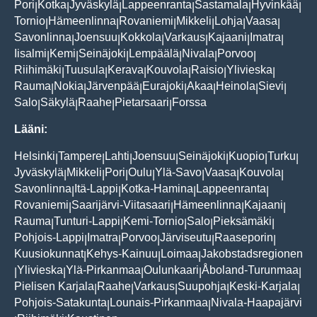
Pori
Kotka
Jyväskylä
Lappeenranta
Sastamala
Hyvinkää
|
|
|
|
|
|
Tornio
Hämeenlinna
Rovaniemi
Mikkeli
Lohja
Vaasa
|
|
|
|
|
|
Savonlinna
Joensuu
Kokkola
Varkaus
Kajaani
Imatra
|
|
|
|
|
|
Iisalmi
Kemi
Seinäjoki
Lempäälä
Nivala
Porvoo
|
|
|
|
|
|
Riihimäki
Tuusula
Kerava
Kouvola
Raisio
Ylivieska
|
|
|
|
|
|
Rauma
Nokia
Järvenpää
Eurajoki
Akaa
Heinola
Sievi
|
|
|
|
|
|
|
Salo
Säkylä
Raahe
Pietarsaari
Forssa
|
|
|
|
Lääni:
Helsinki
Tampere
Lahti
Joensuu
Seinäjoki
Kuopio
Turku
|
|
|
|
|
|
|
Jyväskylä
Mikkeli
Pori
Oulu
Ylä-Savo
Vaasa
Kouvola
|
|
|
|
|
|
|
Savonlinna
Itä-Lappi
Kotka-Hamina
Lappeenranta
|
|
|
|
Rovaniemi
Saarijärvi-Viitasaari
Hämeenlinna
Kajaani
|
|
|
|
Rauma
Tunturi-Lappi
Kemi-Tornio
Salo
Pieksämäki
|
|
|
|
|
Pohjois-Lappi
Imatra
Porvoo
Järviseutu
Raaseporin
|
|
|
|
|
Kuusiokunnat
Kehys-Kainuu
Loimaa
Jakobstadsregionen
|
|
|
Ylivieska
Ylä-Pirkanmaa
Oulunkaari
Åboland-Turunmaa
|
|
|
|
|
Pielisen Karjala
Raahe
Varkaus
Suupohja
Keski-Karjala
|
|
|
|
|
Pohjois-Satakunta
Lounais-Pirkanmaa
Nivala-Haapajärvi
|
|