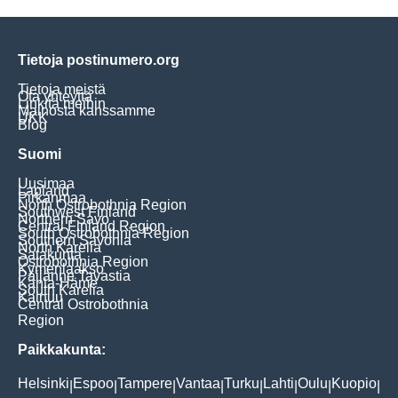
Tietoja postinumero.org
Tietoja meistä
Ota yhteyttä
Linkitä meihin
Mainosta kanssamme
UKK
Blog
Suomi
Uusimaa
Lapland
Pirkanmaa
North Ostrobothnia Region
Southwest Finland
Northern Savo
Central Finland Region
South Ostrobothnia Region
Southern Savonia
North Karelia
Satakunta
Ostrobothnia Region
Kymenlaakso
Päijänne Tavastia
Kanta-Häme
South Karelia
Kainuu
Central Ostrobothnia
Region
Paikkakunta:
Helsinki
Espoo
Tampere
Vantaa
Turku
Lahti
Oulu
Kuopio
|
|
|
|
|
|
|
|