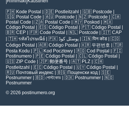
Riihimäki
Kaustinen
|
|
🇵🇭
Kode Postal
| 🇩🇪
Postleitzahl
| 🇬🇧
Postcode
|
🇸🇬
Postal Code
| 🇦🇺
Postcode
| 🇳🇿
Postcode
| 🇨🇦
Postal Code
| 🇿🇦
Postal Code
| 🇲🇾
Poskod
| 🇲🇽
Código Postal
| 🇪🇸
Código Postal
| 🇵🇹
Código Postal
|
🇧🇷
CEP
| 🇫🇷
Code Postal
| 🇳🇱
Postcode
| 🇮🇹
CAP
| 🇹🇭
รหัสไปรษณีย์
| 🇵🇰
پوسٹل کوڈ
| 🇮🇳
पिन कोड
| 🇨🇴
Código Postal
| 🇦🇷
Código Postal
| 🇰🇷
우편번호
| 🇹🇷
Posta Kodu
| 🇵🇱
Kod Pocztowy
| 🇷🇴
Cod Poștal
| 🇫🇮
Postinumero
| 🇵🇪
Código Postal
| 🇨🇱
Código Postal
|
🇺🇸
ZIP Code
| 🇯🇵
郵便番号
| 🇦🇹
PLZ
| 🇨🇭
Postleitzahl
| 🇪🇨
Código Postal
| 🇺🇾
Código Postal
|
🇷🇺
Почтовый индекс
| 🇧🇬
Пощенски код
| 🇸🇪
Postnummer
| 🇧🇩
পোস্টকোড
| 🇩🇰
Postnummer
| 🇳🇴
Postnummer
© 2026 postinumero.org