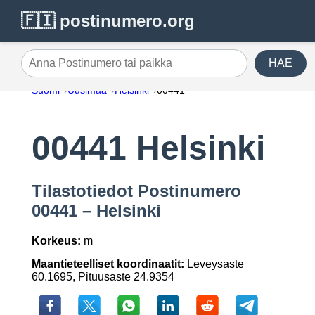
🇫🇮 postinumero.org
HAE
Anna Postinumero tai paikka
Suomi
Uusimaa
Helsinki
00441
00441 Helsinki
Tilastotiedot Postinumero
00441 – Helsinki
Korkeus:
m
Maantieteelliset koordinaatit:
Leveysaste
60.1695, Pituusaste 24.9354