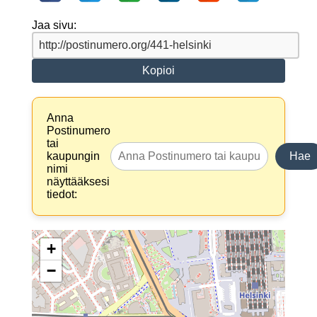
Jaa sivu:
Kopioi
Anna
Postinumero
tai
kaupungin
Hae
nimi
näyttääksesi
tiedot:
+
−