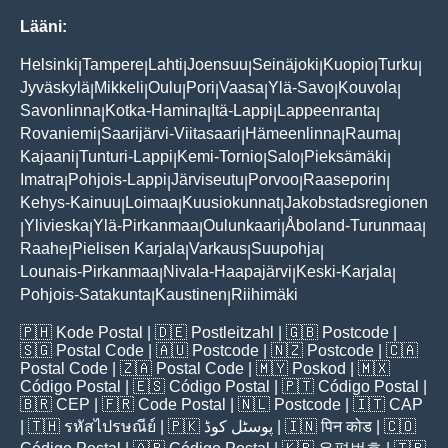
Lääni:
Helsinki
Tampere
Lahti
Joensuu
Seinäjoki
Kuopio
Turku
|
|
|
|
|
|
|
Jyväskylä
Mikkeli
Oulu
Pori
Vaasa
Ylä-Savo
Kouvola
|
|
|
|
|
|
|
Savonlinna
Kotka-Hamina
Itä-Lappi
Lappeenranta
|
|
|
|
Rovaniemi
Saarijärvi-Viitasaari
Hämeenlinna
Rauma
|
|
|
|
Kajaani
Tunturi-Lappi
Kemi-Tornio
Salo
Pieksämäki
|
|
|
|
|
Imatra
Pohjois-Lappi
Järviseutu
Porvoo
Raaseporin
|
|
|
|
|
Kehys-Kainuu
Loimaa
Kuusiokunnat
Jakobstadsregionen
|
|
|
Ylivieska
Ylä-Pirkanmaa
Oulunkaari
Åboland-Turunmaa
|
|
|
|
|
Raahe
Pielisen Karjala
Varkaus
Suupohja
|
|
|
|
Lounais-Pirkanmaa
Nivala-Haapajärvi
Keski-Karjala
|
|
|
Pohjois-Satakunta
Kaustinen
Riihimäki
|
|
🇵🇭
Kode Postal
| 🇩🇪
Postleitzahl
| 🇬🇧
Postcode
|
🇸🇬
Postal Code
| 🇦🇺
Postcode
| 🇳🇿
Postcode
| 🇨🇦
Postal Code
| 🇿🇦
Postal Code
| 🇲🇾
Poskod
| 🇲🇽
Código Postal
| 🇪🇸
Código Postal
| 🇵🇹
Código Postal
|
🇧🇷
CEP
| 🇫🇷
Code Postal
| 🇳🇱
Postcode
| 🇮🇹
CAP
| 🇹🇭
รหัสไปรษณีย์
| 🇵🇰
پوسٹل کوڈ
| 🇮🇳
पिन कोड
| 🇨🇴