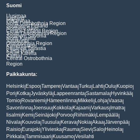
Suomi
Uusimaa
Lapland
Pirkanmaa
North Ostrobothnia Region
Southwest Finland
Northern Savo
Central Finland Region
South Ostrobothnia Region
Southern Savonia
North Karelia
Satakunta
Ostrobothnia Region
Kymenlaakso
Päijänne Tavastia
Kanta-Häme
South Karelia
Kainuu
Central Ostrobothnia
Region
Paikkakunta:
Helsinki
Espoo
Tampere
Vantaa
Turku
Lahti
Oulu
Kuopio
|
|
|
|
|
|
|
|
Pori
Kotka
Jyväskylä
Lappeenranta
Sastamala
Hyvinkää
|
|
|
|
|
|
Tornio
Rovaniemi
Hämeenlinna
Mikkeli
Lohja
Vaasa
|
|
|
|
|
|
Savonlinna
Joensuu
Kokkola
Kajaani
Varkaus
Imatra
|
|
|
|
|
|
Iisalmi
Kemi
Seinäjoki
Porvoo
Riihimäki
Lempäälä
|
|
|
|
|
|
Nivala
Kouvola
Tuusula
Kerava
Nokia
Akaa
Järvenpää
|
|
|
|
|
|
|
Raisio
Eurajoki
Ylivieska
Rauma
Sievi
Salo
Heinola
|
|
|
|
|
|
|
Pirkkala
Tammisaari
Kuusamo
Vesilahti
|
|
|