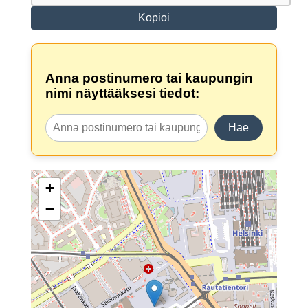
Kopioi
Anna postinumero tai kaupungin
nimi näyttääksesi tiedot:
Hae
+
−