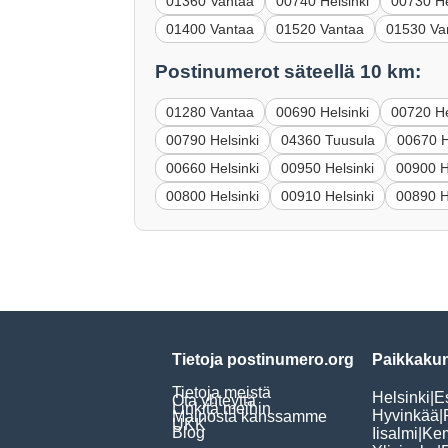
01360 Vantaa
00740 Helsinki
00730 He
01400 Vantaa
01520 Vantaa
01530 Va
Postinumerot säteellä 10 km:
01280 Vantaa
00690 Helsinki
00720 He
00790 Helsinki
04360 Tuusula
00670 H
00660 Helsinki
00950 Helsinki
00900 H
00800 Helsinki
00910 Helsinki
00890 H
Tietoja postinumero.org
Paikkakun
Tietoja meistä
Helsinki
|
E
Ota yhteyttä
Linkitä meihin
Hyvinkää
|
Mainosta kanssamme
UKK
Blog
Iisalmi
|
Ke