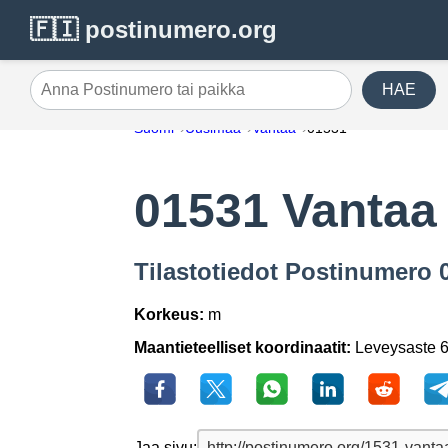
🇫🇮 postinumero.org
HAE
Anna Postinumero tai paikka
Suomi
Uusimaa
Vantaa
01531
01531 Vantaa
Tilastotiedot Postinumero 
Korkeus:
m
Maantieteelliset koordinaatit:
Leveysaste 6
Jaa sivu: