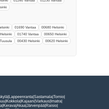
lsinki
01260 Vantaa
01230 Vantaa
sinki
lsinki
01690 Vantaa
00680 Helsinki
Helsinki
01740 Vantaa
00650 Helsinki
Tuusula
00430 Helsinki
00620 Helsinki
skylä
|
Lappeenranta
|
Sastamala
|
Tornio
|
suu
|
Kokkola
|
Kajaani
|
Varkaus
|
Imatra
|
la
|
Kerava
|
Akaa
|
Järvenpää
|
Raisio
|