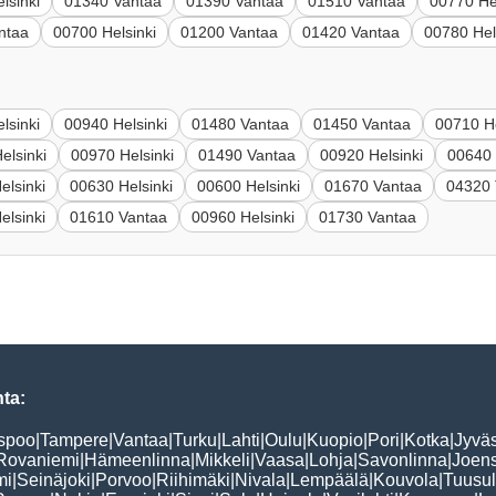
lsinki
01340 Vantaa
01390 Vantaa
01510 Vantaa
00770 He
ntaa
00700 Helsinki
01200 Vantaa
01420 Vantaa
00780 Hel
lsinki
00940 Helsinki
01480 Vantaa
01450 Vantaa
00710 He
elsinki
00970 Helsinki
01490 Vantaa
00920 Helsinki
00640 
elsinki
00630 Helsinki
00600 Helsinki
01670 Vantaa
04320 
elsinki
01610 Vantaa
00960 Helsinki
01730 Vantaa
ta:
spoo
|
Tampere
|
Vantaa
|
Turku
|
Lahti
|
Oulu
|
Kuopio
|
Pori
|
Kotka
|
Jyvä
Rovaniemi
|
Hämeenlinna
|
Mikkeli
|
Vaasa
|
Lohja
|
Savonlinna
|
Joen
mi
|
Seinäjoki
|
Porvoo
|
Riihimäki
|
Nivala
|
Lempäälä
|
Kouvola
|
Tuusu