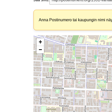
Anna Postinumero tai kaupungin nimi näyt
+
−