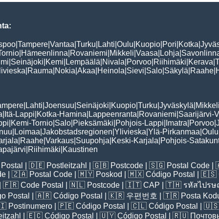
ta:
spoo
|
Tampere
|
Vantaa
|
Turku
|
Lahti
|
Oulu
|
Kuopio
|
Pori
|
Kotka
|
Jyvä
Tornio
|
Hämeenlinna
|
Rovaniemi
|
Mikkeli
|
Vaasa
|
Lohja
|
Savonlinn
lmi
|
Seinäjoki
|
Kemi
|
Lempäälä
|
Nivala
|
Porvoo
|
Riihimäki
|
Kerava
|
livieska
|
Rauma
|
Nokia
|
Akaa
|
Heinola
|
Sievi
|
Salo
|
Säkylä
|
Raahe
|
ampere
|
Lahti
|
Joensuu
|
Seinäjoki
|
Kuopio
|
Turku
|
Jyväskylä
|
Mikkel
a
|
Itä-Lappi
|
Kotka-Hamina
|
Lappeenranta
|
Rovaniemi
|
Saarijärvi-V
ppi
|
Kemi-Tornio
|
Salo
|
Pieksämäki
|
Pohjois-Lappi
|
Imatra
|
Porvoo
|
nuu
|
Loimaa
|
Jakobstadsregionen
|
Ylivieska
|
Ylä-Pirkanmaa
|
Oulu
arjala
|
Raahe
|
Varkaus
|
Suupohja
|
Keski-Karjala
|
Pohjois-Satakun
pajärvi
|
Riihimäki
|
Kaustinen
Postal
| 🇩🇪
Postleitzahl
| 🇬🇧
Postcode
| 🇸🇬
Postal Code
| 
de
| 🇿🇦
Postal Code
| 🇲🇾
Poskod
| 🇲🇽
Código Postal
| 🇪🇸
| 🇫🇷
Code Postal
| 🇳🇱
Postcode
| 🇮🇹
CAP
| 🇹🇭
รหัสไปรษณ
o Postal
| 🇦🇷
Código Postal
| 🇰🇷
우편번호
| 🇹🇷
Posta Kod
🇮
Postinumero
| 🇵🇪
Código Postal
| 🇨🇱
Código Postal
| 🇺
eitzahl
| 🇪🇨
Código Postal
| 🇺🇾
Código Postal
| 🇷🇺
Почтов