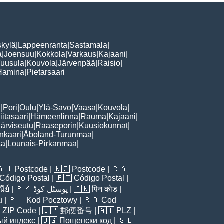
skylä
|
Lappeenranta
|
Sastamala
|
a
|
Joensuu
|
Kokkola
|
Varkaus
|
Kajaani
|
Tuusula
|
Kouvola
|
Järvenpää
|
Raisio
|
Hamina
|
Pietarsaari
i
|
Pori
|
Oulu
|
Ylä-Savo
|
Vaasa
|
Kouvola
|
iitasaari
|
Hämeenlinna
|
Rauma
|
Kajaani
|
Järviseutu
|
Raaseporin
|
Kuusiokunnat
|
nkaari
|
Åboland-Turunmaa
|
ta
|
Lounais-Pirkanmaa
|
🇦🇺
Postcode
| 🇳🇿
Postcode
| 🇨🇦
Código Postal
| 🇵🇹
Código Postal
|
ีย์
| 🇵🇰
پوسٹل کوڈ
| 🇮🇳
पिन कोड
|
u
| 🇵🇱
Kod Pocztowy
| 🇷🇴
Cod

ZIP Code
| 🇯🇵
郵便番号
| 🇦🇹
PLZ
|
ый индекс
| 🇧🇬
Пощенски код
| 🇸🇪