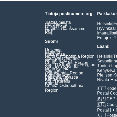
Tietoja postinumero.org
Paikkakun
Tietoja meistä
Helsinki
|
E
Ota yhteyttä
Linkitä meihin
Hyvinkää
|
Mainosta kanssamme
UKK
Blog
Imatra
|
Iisa
Eurajoki
|
Y
Suomi
Lääni:
Uusimaa
Lapland
Pirkanmaa
North Ostrobothnia Region
Helsinki
|
T
Southwest Finland
Northern Savo
Savonlinn
Central Finland Region
South Ostrobothnia Region
Tunturi-La
Southern Savonia
North Karelia
Kehys-Kai
Satakunta
Ostrobothnia Region
Kymenlaakso
Pielisen K
Päijänne Tavastia
Kanta-Häme
Nivala-Haa
South Karelia
Kainuu
Central Ostrobothnia
🇵🇭
Kode 
Region
Postal Co
🇧🇷
CEP
🇨🇴
Códig
Poștal
| 
🇨🇭
Postl