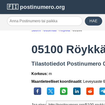
🇫🇮 postinumero.org
HAE
Anna Postinumero tai paikka
Suomi
Uusimaa
Röykkä
05100
05100 Röykk
Tilastotiedot Postinumero 
Korkeus:
m
Maantieteelliset koordinaatit:
Leveysaste 6
Jaa sivu: