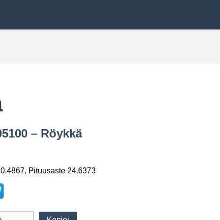
ä
05100 – Röykkä
0.4867, Pituusaste 24.6373
Kopioi