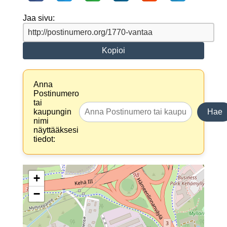
Jaa sivu:
Kopioi
Anna
Postinumero
tai
kaupungin
Hae
nimi
näyttääksesi
tiedot:
+
−