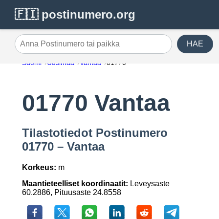
🇫🇮 postinumero.org
HAE
Anna Postinumero tai paikka
Suomi
Uusimaa
Vantaa
01770
01770 Vantaa
Tilastotiedot Postinumero
01770 – Vantaa
Korkeus:
m
Maantieteelliset koordinaatit:
Leveysaste
60.2886, Pituusaste 24.8558