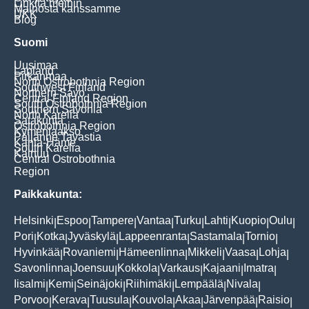
Linkitä meihin
Mainosta kanssamme
UKK
Blog
Suomi
Uusimaa
Lapland
Pirkanmaa
North Ostrobothnia Region
Southwest Finland
Northern Savo
Central Finland Region
South Ostrobothnia Region
Southern Savonia
North Karelia
Satakunta
Ostrobothnia Region
Kymenlaakso
Päijänne Tavastia
Kanta-Häme
South Karelia
Kainuu
Central Ostrobothnia
Region
Paikkakunta:
Helsinki
Espoo
Tampere
Vantaa
Turku
Lahti
Kuopio
Oulu
|
|
|
|
|
|
|
|
Pori
Kotka
Jyväskylä
Lappeenranta
Sastamala
Tornio
|
|
|
|
|
|
Hyvinkää
Rovaniemi
Hämeenlinna
Mikkeli
Vaasa
Lohja
|
|
|
|
|
|
Savonlinna
Joensuu
Kokkola
Varkaus
Kajaani
Imatra
|
|
|
|
|
|
Iisalmi
Kemi
Seinäjoki
Riihimäki
Lempäälä
Nivala
|
|
|
|
|
|
Porvoo
Kerava
Tuusula
Kouvola
Akaa
Järvenpää
Raisio
|
|
|
|
|
|
|