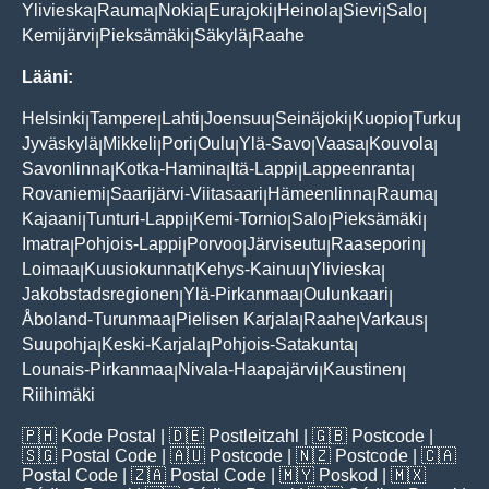
Ylivieska
Rauma
Nokia
Eurajoki
Heinola
Sievi
Salo
|
|
|
|
|
|
|
Kemijärvi
Pieksämäki
Säkylä
Raahe
|
|
|
Lääni:
Helsinki
Tampere
Lahti
Joensuu
Seinäjoki
Kuopio
Turku
|
|
|
|
|
|
|
Jyväskylä
Mikkeli
Pori
Oulu
Ylä-Savo
Vaasa
Kouvola
|
|
|
|
|
|
|
Savonlinna
Kotka-Hamina
Itä-Lappi
Lappeenranta
|
|
|
|
Rovaniemi
Saarijärvi-Viitasaari
Hämeenlinna
Rauma
|
|
|
|
Kajaani
Tunturi-Lappi
Kemi-Tornio
Salo
Pieksämäki
|
|
|
|
|
Imatra
Pohjois-Lappi
Porvoo
Järviseutu
Raaseporin
|
|
|
|
|
Loimaa
Kuusiokunnat
Kehys-Kainuu
Ylivieska
|
|
|
|
Jakobstadsregionen
Ylä-Pirkanmaa
Oulunkaari
|
|
|
Åboland-Turunmaa
Pielisen Karjala
Raahe
Varkaus
|
|
|
|
Suupohja
Keski-Karjala
Pohjois-Satakunta
|
|
|
Lounais-Pirkanmaa
Nivala-Haapajärvi
Kaustinen
|
|
|
Riihimäki
🇵🇭
Kode Postal
| 🇩🇪
Postleitzahl
| 🇬🇧
Postcode
|
🇸🇬
Postal Code
| 🇦🇺
Postcode
| 🇳🇿
Postcode
| 🇨🇦
Postal Code
| 🇿🇦
Postal Code
| 🇲🇾
Poskod
| 🇲🇽