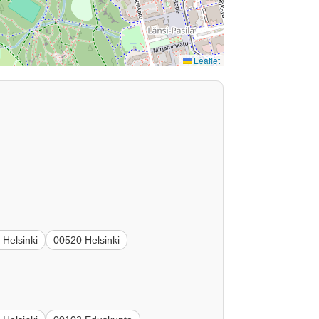
Leaflet
 Helsinki
00520 Helsinki