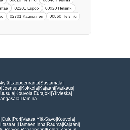
aa
00820 Helsinki
00840 Helsinki
ntaa
02201 Espoo
00920 Helsinki
oo
02701 Kauniainen
00860 Helsinki
skylä
|
Lappeenranta
|
Sastamala
|
a
|
Joensuu
|
Kokkola
|
Kajaani
|
Varkaus
|
Tuusula
|
Kouvola
|
Eurajoki
|
Ylivieska
|
angasala
|
Hamina
i
|
Oulu
|
Pori
|
Vaasa
|
Ylä-Savo
|
Kouvola
|
iitasaari
|
Hämeenlinna
|
Rauma
|
Kajaani
|
tu
|
Porvoo
|
Raaseporin
|
Kehys-Kainuu
|