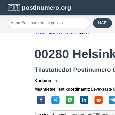
🇫🇮 postinumero.org
HAE
Anna Postinumero tai paikka
Suomi
Uusimaa
Helsinki
00280
00280 Helsink
Tilastotiedot Postinumero 
Korkeus:
m
Maantieteelliset koordinaatit:
Leveysaste 6
Jaa sivu: