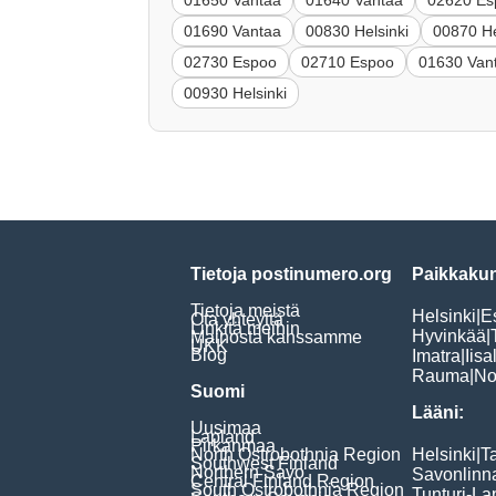
01650 Vantaa
01640 Vantaa
02620 Es
01690 Vantaa
00830 Helsinki
00870 He
02730 Espoo
02710 Espoo
01630 Van
00930 Helsinki
Tietoja postinumero.org
Paikkakun
Tietoja meistä
Helsinki
|
E
Ota yhteyttä
Linkitä meihin
Hyvinkää
|
Mainosta kanssamme
UKK
Blog
Imatra
|
Iisa
Rauma
|
No
Suomi
Lääni:
Uusimaa
Lapland
Pirkanmaa
North Ostrobothnia Region
Helsinki
|
T
Southwest Finland
Northern Savo
Savonlinn
Central Finland Region
South Ostrobothnia Region
Tunturi-La