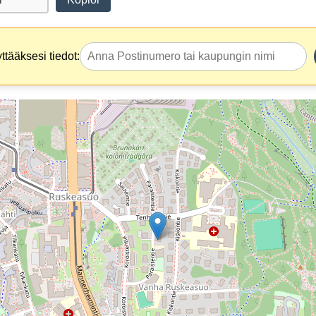
tääksesi tiedot: