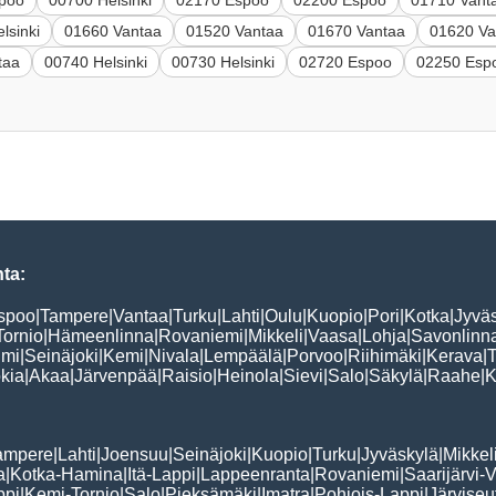
poo
00700 Helsinki
02170 Espoo
02200 Espoo
01710 Vant
lsinki
01660 Vantaa
01520 Vantaa
01670 Vantaa
01620 Va
taa
00740 Helsinki
00730 Helsinki
02720 Espoo
02250 Esp
ta:
spoo
|
Tampere
|
Vantaa
|
Turku
|
Lahti
|
Oulu
|
Kuopio
|
Pori
|
Kotka
|
Jyvä
Tornio
|
Hämeenlinna
|
Rovaniemi
|
Mikkeli
|
Vaasa
|
Lohja
|
Savonlinn
lmi
|
Seinäjoki
|
Kemi
|
Nivala
|
Lempäälä
|
Porvoo
|
Riihimäki
|
Kerava
|
kia
|
Akaa
|
Järvenpää
|
Raisio
|
Heinola
|
Sievi
|
Salo
|
Säkylä
|
Raahe
|
K
ampere
|
Lahti
|
Joensuu
|
Seinäjoki
|
Kuopio
|
Turku
|
Jyväskylä
|
Mikkel
a
|
Kotka-Hamina
|
Itä-Lappi
|
Lappeenranta
|
Rovaniemi
|
Saarijärvi-V
ppi
|
Kemi-Tornio
|
Salo
|
Pieksämäki
|
Imatra
|
Pohjois-Lappi
|
Järviseu