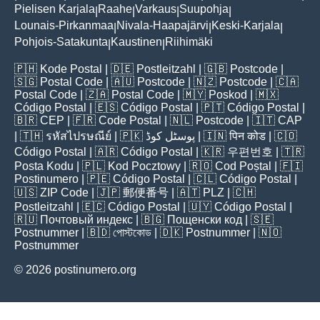
Pielisen Karjala
Raahe
Varkaus
Suupohja
|
|
|
|
Lounais-Pirkanmaa
Nivala-Haapajärvi
Keski-Karjala
|
|
|
Pohjois-Satakunta
Kaustinen
Riihimäki
|
|
🇵🇭
Kode Postal
| 🇩🇪
Postleitzahl
| 🇬🇧
Postcode
|
🇸🇬
Postal Code
| 🇦🇺
Postcode
| 🇳🇿
Postcode
| 🇨🇦
Postal Code
| 🇿🇦
Postal Code
| 🇲🇾
Poskod
| 🇲🇽
Código Postal
| 🇪🇸
Código Postal
| 🇵🇹
Código Postal
|
🇧🇷
CEP
| 🇫🇷
Code Postal
| 🇳🇱
Postcode
| 🇮🇹
CAP
| 🇹🇭
รหัสไปรษณีย์
| 🇵🇰
پوسٹل کوڈ
| 🇮🇳
पिन कोड
| 🇨🇴
Código Postal
| 🇦🇷
Código Postal
| 🇰🇷
우편번호
| 🇹🇷
Posta Kodu
| 🇵🇱
Kod Pocztowy
| 🇷🇴
Cod Poștal
| 🇫🇮
Postinumero
| 🇵🇪
Código Postal
| 🇨🇱
Código Postal
|
🇺🇸
ZIP Code
| 🇯🇵
郵便番号
| 🇦🇹
PLZ
| 🇨🇭
Postleitzahl
| 🇪🇨
Código Postal
| 🇺🇾
Código Postal
|
🇷🇺
Почтовый индекс
| 🇧🇬
Пощенски код
| 🇸🇪
Postnummer
| 🇧🇩
পোস্টকোড
| 🇩🇰
Postnummer
| 🇳🇴
Postnummer
© 2026 postinumero.org