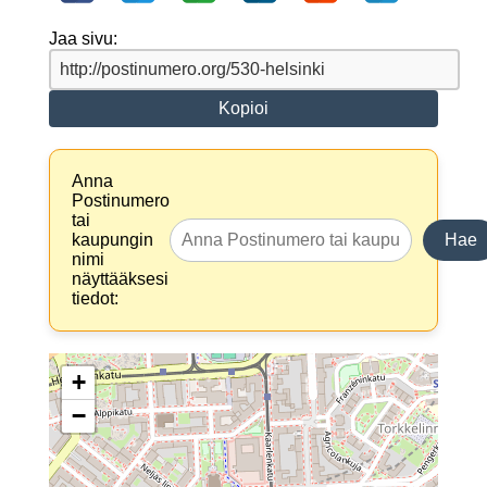
Jaa sivu:
Kopioi
Anna
Postinumero
tai
kaupungin
Hae
nimi
näyttääksesi
tiedot:
+
−