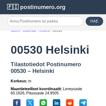
🇫🇮 postinumero.org
HAE
Anna Postinumero tai paikka
Suomi
Uusimaa
Helsinki
00530
00530 Helsinki
Tilastotiedot Postinumero
00530 – Helsinki
Korkeus:
m
Maantieteelliset koordinaatit:
Leveysaste
60.1826, Pituusaste 24.9505