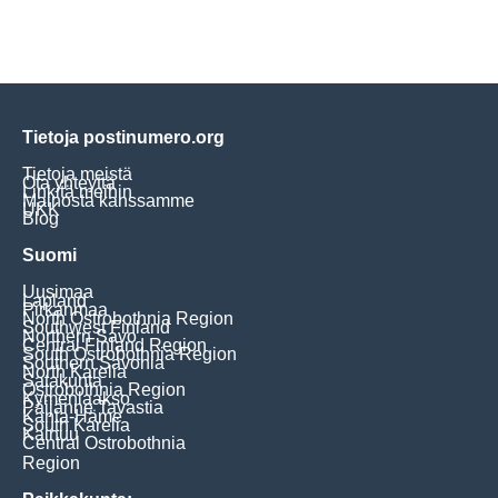
Tietoja postinumero.org
Tietoja meistä
Ota yhteyttä
Linkitä meihin
Mainosta kanssamme
UKK
Blog
Suomi
Uusimaa
Lapland
Pirkanmaa
North Ostrobothnia Region
Southwest Finland
Northern Savo
Central Finland Region
South Ostrobothnia Region
Southern Savonia
North Karelia
Satakunta
Ostrobothnia Region
Kymenlaakso
Päijänne Tavastia
Kanta-Häme
South Karelia
Kainuu
Central Ostrobothnia
Region