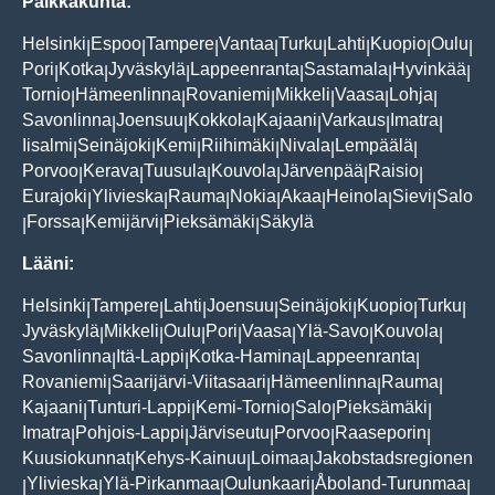
Paikkakunta:
Helsinki
Espoo
Tampere
Vantaa
Turku
Lahti
Kuopio
Oulu
|
|
|
|
|
|
|
|
Pori
Kotka
Jyväskylä
Lappeenranta
Sastamala
Hyvinkää
|
|
|
|
|
|
Tornio
Hämeenlinna
Rovaniemi
Mikkeli
Vaasa
Lohja
|
|
|
|
|
|
Savonlinna
Joensuu
Kokkola
Kajaani
Varkaus
Imatra
|
|
|
|
|
|
Iisalmi
Seinäjoki
Kemi
Riihimäki
Nivala
Lempäälä
|
|
|
|
|
|
Porvoo
Kerava
Tuusula
Kouvola
Järvenpää
Raisio
|
|
|
|
|
|
Eurajoki
Ylivieska
Rauma
Nokia
Akaa
Heinola
Sievi
Salo
|
|
|
|
|
|
|
Forssa
Kemijärvi
Pieksämäki
Säkylä
|
|
|
|
Lääni:
Helsinki
Tampere
Lahti
Joensuu
Seinäjoki
Kuopio
Turku
|
|
|
|
|
|
|
Jyväskylä
Mikkeli
Oulu
Pori
Vaasa
Ylä-Savo
Kouvola
|
|
|
|
|
|
|
Savonlinna
Itä-Lappi
Kotka-Hamina
Lappeenranta
|
|
|
|
Rovaniemi
Saarijärvi-Viitasaari
Hämeenlinna
Rauma
|
|
|
|
Kajaani
Tunturi-Lappi
Kemi-Tornio
Salo
Pieksämäki
|
|
|
|
|
Imatra
Pohjois-Lappi
Järviseutu
Porvoo
Raaseporin
|
|
|
|
|
Kuusiokunnat
Kehys-Kainuu
Loimaa
Jakobstadsregionen
|
|
|
Ylivieska
Ylä-Pirkanmaa
Oulunkaari
Åboland-Turunmaa
|
|
|
|
|