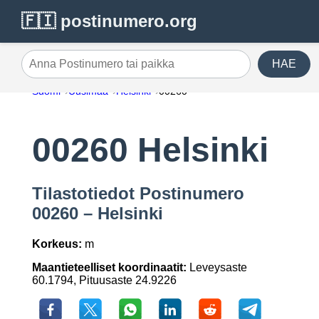
🇫🇮 postinumero.org
HAE
Anna Postinumero tai paikka
Suomi
Uusimaa
Helsinki
00260
00260 Helsinki
Tilastotiedot Postinumero
00260 – Helsinki
Korkeus:
m
Maantieteelliset koordinaatit:
Leveysaste
60.1794, Pituusaste 24.9226