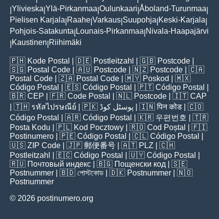
Ylivieska
Ylä-Pirkanmaa
Oulunkaari
Åboland-Turunmaa
|
|
|
|
|
Pielisen Karjala
Raahe
Varkaus
Suupohja
Keski-Karjala
|
|
|
|
|
Pohjois-Satakunta
Lounais-Pirkanmaa
Nivala-Haapajärvi
|
|
Kaustinen
Riihimäki
|
|
🇵🇭
Kode Postal
| 🇩🇪
Postleitzahl
| 🇬🇧
Postcode
|
🇸🇬
Postal Code
| 🇦🇺
Postcode
| 🇳🇿
Postcode
| 🇨🇦
Postal Code
| 🇿🇦
Postal Code
| 🇲🇾
Poskod
| 🇲🇽
Código Postal
| 🇪🇸
Código Postal
| 🇵🇹
Código Postal
|
🇧🇷
CEP
| 🇫🇷
Code Postal
| 🇳🇱
Postcode
| 🇮🇹
CAP
| 🇹🇭
รหัสไปรษณีย์
| 🇵🇰
پوسٹل کوڈ
| 🇮🇳
पिन कोड
| 🇨🇴
Código Postal
| 🇦🇷
Código Postal
| 🇰🇷
우편번호
| 🇹🇷
Posta Kodu
| 🇵🇱
Kod Pocztowy
| 🇷🇴
Cod Poștal
| 🇫🇮
Postinumero
| 🇵🇪
Código Postal
| 🇨🇱
Código Postal
|
🇺🇸
ZIP Code
| 🇯🇵
郵便番号
| 🇦🇹
PLZ
| 🇨🇭
Postleitzahl
| 🇪🇨
Código Postal
| 🇺🇾
Código Postal
|
🇷🇺
Почтовый индекс
| 🇧🇬
Пощенски код
| 🇸🇪
Postnummer
| 🇧🇩
পোস্টকোড
| 🇩🇰
Postnummer
| 🇳🇴
Postnummer
© 2026 postinumero.org