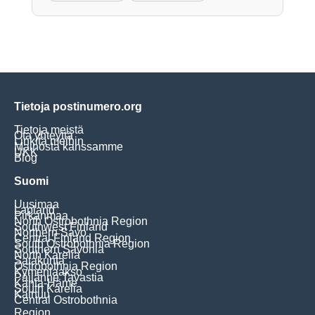
Tietoja postinumero.org
Tietoja meistä
Ota yhteyttä
Linkitä meihin
Mainosta kanssamme
UKK
Blog
Suomi
Uusimaa
Lapland
Pirkanmaa
North Ostrobothnia Region
Southwest Finland
Northern Savo
Central Finland Region
South Ostrobothnia Region
Southern Savonia
North Karelia
Satakunta
Ostrobothnia Region
Kymenlaakso
Päijänne Tavastia
Kanta-Häme
South Karelia
Kainuu
Central Ostrobothnia
Region