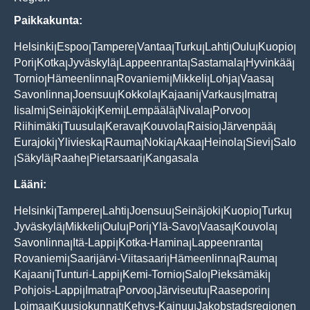
Paikkakunta:
Helsinki
Espoo
Tampere
Vantaa
Turku
Lahti
Oulu
Kuopio
|
|
|
|
|
|
|
|
Pori
Kotka
Jyväskylä
Lappeenranta
Sastamala
Hyvinkää
|
|
|
|
|
|
Tornio
Hämeenlinna
Rovaniemi
Mikkeli
Lohja
Vaasa
|
|
|
|
|
|
Savonlinna
Joensuu
Kokkola
Kajaani
Varkaus
Imatra
|
|
|
|
|
|
Iisalmi
Seinäjoki
Kemi
Lempäälä
Nivala
Porvoo
|
|
|
|
|
|
Riihimäki
Tuusula
Kerava
Kouvola
Raisio
Järvenpää
|
|
|
|
|
|
Eurajoki
Ylivieska
Rauma
Nokia
Akaa
Heinola
Sievi
Salo
|
|
|
|
|
|
|
Säkylä
Raahe
Pietarsaari
Kangasala
|
|
|
|
Lääni:
Helsinki
Tampere
Lahti
Joensuu
Seinäjoki
Kuopio
Turku
|
|
|
|
|
|
|
Jyväskylä
Mikkeli
Oulu
Pori
Ylä-Savo
Vaasa
Kouvola
|
|
|
|
|
|
|
Savonlinna
Itä-Lappi
Kotka-Hamina
Lappeenranta
|
|
|
|
Rovaniemi
Saarijärvi-Viitasaari
Hämeenlinna
Rauma
|
|
|
|
Kajaani
Tunturi-Lappi
Kemi-Tornio
Salo
Pieksämäki
|
|
|
|
|
Pohjois-Lappi
Imatra
Porvoo
Järviseutu
Raaseporin
|
|
|
|
|
Loimaa
Kuusiokunnat
Kehys-Kainuu
Jakobstadsregionen
|
|
|