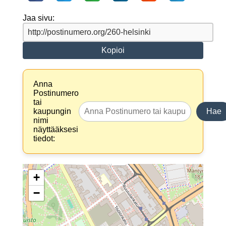
Jaa sivu:
Kopioi
Anna
Postinumero
tai
kaupungin
Hae
nimi
näyttääksesi
tiedot:
+
−