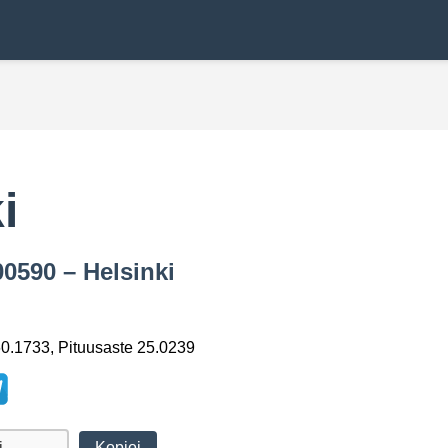
i
00590 – Helsinki
0.1733, Pituusaste 25.0239
Kopioi