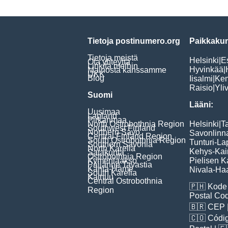
Tietoja postinumero.org
Paikkakun
Tietoja meistä
Helsinki
|
E
Ota yhteyttä
Linkitä meihin
Hyvinkää
|
Mainosta kanssamme
UKK
Blog
Iisalmi
|
Ke
Raisio
|
Yli
Suomi
Lääni:
Uusimaa
Lapland
Pirkanmaa
North Ostrobothnia Region
Helsinki
|
T
Southwest Finland
Northern Savo
Savonlinn
Central Finland Region
South Ostrobothnia Region
Tunturi-La
Southern Savonia
North Karelia
Kehys-Kai
Satakunta
Ostrobothnia Region
Kymenlaakso
Pielisen K
Päijänne Tavastia
Kanta-Häme
Nivala-Haa
South Karelia
Kainuu
Central Ostrobothnia
🇵🇭
Kode 
Region
Postal Co
🇧🇷
CEP
🇨🇴
Códig