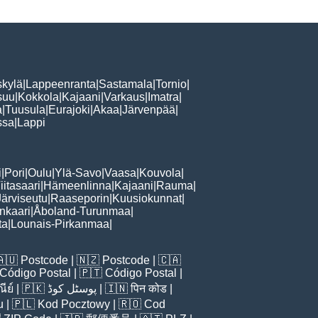
skylä
|
Lappeenranta
|
Sastamala
|
Tornio
|
suu
|
Kokkola
|
Kajaani
|
Varkaus
|
Imatra
|
a
|
Tuusula
|
Eurajoki
|
Akaa
|
Järvenpää
|
ssa
|
Lappi
i
|
Pori
|
Oulu
|
Ylä-Savo
|
Vaasa
|
Kouvola
|
iitasaari
|
Hämeenlinna
|
Kajaani
|
Rauma
|
Järviseutu
|
Raaseporin
|
Kuusiokunnat
|
nkaari
|
Åboland-Turunmaa
|
ta
|
Lounais-Pirkanmaa
|
🇦🇺
Postcode
| 🇳🇿
Postcode
| 🇨🇦
Código Postal
| 🇵🇹
Código Postal
|
ีย์
| 🇵🇰
پوسٹل کوڈ
| 🇮🇳
पिन कोड
|
u
| 🇵🇱
Kod Pocztowy
| 🇷🇴
Cod