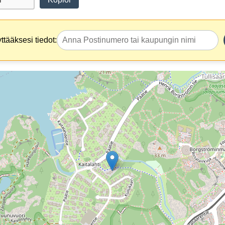
tääksesi tiedot: