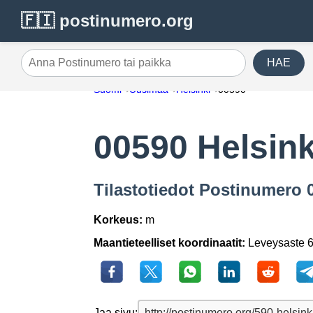
🇫🇮 postinumero.org
HAE
Anna Postinumero tai paikka
Suomi
Uusimaa
Helsinki
00590
00590 Helsink
Tilastotiedot Postinumero 
Korkeus:
m
Maantieteelliset koordinaatit:
Leveysaste 6
Jaa sivu: