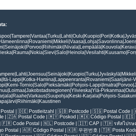
ta:
spoo
|
Tampere
|
Vantaa
|
Turku
|
Lahti
|
Oulu
|
Kuopio
|
Pori
|
Kotka
|
Jyvä
Hämeenlinna
|
Rovaniemi
|
Mikkeli
|
Vaasa
|
Lohja
|
Savonlinna
|
Joen
mi
|
Seinäjoki
|
Porvoo
|
Riihimäki
|
Nivala
|
Lempäälä
|
Kouvola
|
Kerav
vieska
|
Rauma
|
Nokia
|
Sievi
|
Salo
|
Heinola
|
Vesilahti
|
Kuusamo
|
For
ampere
|
Lahti
|
Joensuu
|
Seinäjoki
|
Kuopio
|
Turku
|
Jyväskylä
|
Mikkel
a
|
Itä-Lappi
|
Kotka-Hamina
|
Lappeenranta
|
Rovaniemi
|
Saarijärvi-V
ppi
|
Kemi-Tornio
|
Salo
|
Pieksämäki
|
Pohjois-Lappi
|
Imatra
|
Porvoo
|
nuu
|
Loimaa
|
Jakobstadsregionen
|
Ylivieska
|
Ylä-Pirkanmaa
|
Oulu
arjala
|
Raahe
|
Varkaus
|
Suupohja
|
Keski-Karjala
|
Pohjois-Satakun
pajärvi
|
Riihimäki
|
Kaustinen
Postal
| 🇩🇪
Postleitzahl
| 🇬🇧
Postcode
| 🇸🇬
Postal Code
| 
de
| 🇿🇦
Postal Code
| 🇲🇾
Poskod
| 🇲🇽
Código Postal
| 🇪🇸
| 🇫🇷
Code Postal
| 🇳🇱
Postcode
| 🇮🇹
CAP
| 🇹🇭
รหัสไปรษณ
o Postal
| 🇦🇷
Código Postal
| 🇰🇷
우편번호
| 🇹🇷
Posta Kod