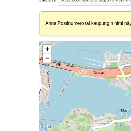
Anna Postinumero tai kaupungin nimi näyt
+
−