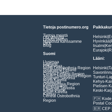
Tietoja postinumero.org
Paikkakun
Tietoja meistä
Helsinki
|
E
Ota yhteyttä
Linkitä meihin
Hyvinkää
|
Mainosta kanssamme
UKK
Blog
Iisalmi
|
Ke
Eurajoki
|
R
Suomi
Lääni:
Uusimaa
Lapland
Pirkanmaa
North Ostrobothnia Region
Helsinki
|
T
Southwest Finland
Northern Savo
Savonlinn
Central Finland Region
South Ostrobothnia Region
Tunturi-La
Southern Savonia
North Karelia
Kehys-Kai
Satakunta
Ostrobothnia Region
Kymenlaakso
Pielisen K
Päijänne Tavastia
Kanta-Häme
Keski-Karj
South Karelia
Kainuu
Central Ostrobothnia
🇵🇭
Kode 
Region
Postal Co
🇧🇷
CEP