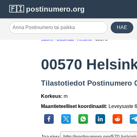
🇫🇮 postinumero.org
HAE
Anna Postinumero tai paikka
Suomi
Uusimaa
Helsinki
00570
00570 Helsink
Tilastotiedot Postinumero 
Korkeus:
m
Maantieteelliset koordinaatit:
Leveysaste 6
Jaa sivu: