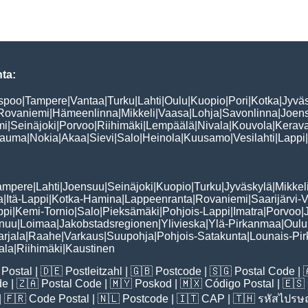
ta:
spoo
|
Tampere
|
Vantaa
|
Turku
|
Lahti
|
Oulu
|
Kuopio
|
Pori
|
Kotka
|
Jyvä
Rovaniemi
|
Hämeenlinna
|
Mikkeli
|
Vaasa
|
Lohja
|
Savonlinna
|
Joen
mi
|
Seinäjoki
|
Porvoo
|
Riihimäki
|
Lempäälä
|
Nivala
|
Kouvola
|
Kerav
auma
|
Nokia
|
Akaa
|
Sievi
|
Salo
|
Heinola
|
Kuusamo
|
Vesilahti
|
Lappi
|
ampere
|
Lahti
|
Joensuu
|
Seinäjoki
|
Kuopio
|
Turku
|
Jyväskylä
|
Mikkel
a
|
Itä-Lappi
|
Kotka-Hamina
|
Lappeenranta
|
Rovaniemi
|
Saarijärvi-V
ppi
|
Kemi-Tornio
|
Salo
|
Pieksämäki
|
Pohjois-Lappi
|
Imatra
|
Porvoo
|
nuu
|
Loimaa
|
Jakobstadsregionen
|
Ylivieska
|
Ylä-Pirkanmaa
|
Oulu
arjala
|
Raahe
|
Varkaus
|
Suupohja
|
Pohjois-Satakunta
|
Lounais-Pi
ala
|
Riihimäki
|
Kaustinen
Postal
| 🇩🇪
Postleitzahl
| 🇬🇧
Postcode
| 🇸🇬
Postal Code
| 
de
| 🇿🇦
Postal Code
| 🇲🇾
Poskod
| 🇲🇽
Código Postal
| 🇪🇸
| 🇫🇷
Code Postal
| 🇳🇱
Postcode
| 🇮🇹
CAP
| 🇹🇭
รหัสไปรษณ