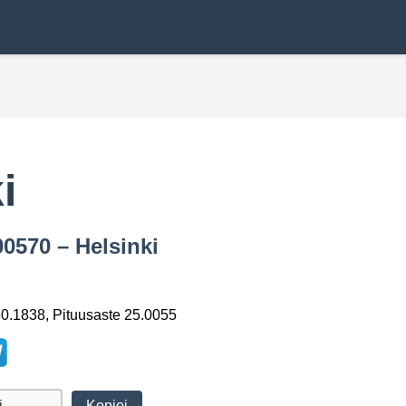
i
00570 – Helsinki
0.1838, Pituusaste 25.0055
Kopioi