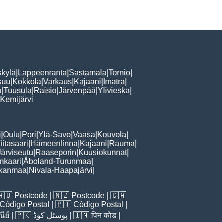
skylä
|
Lappeenranta
|
Sastamala
|
Tornio
|
suu
|
Kokkola
|
Varkaus
|
Kajaani
|
Imatra
|
a
|
Tuusula
|
Raisio
|
Järvenpää
|
Ylivieska
|
Kemijärvi
i
|
Oulu
|
Pori
|
Ylä-Savo
|
Vaasa
|
Kouvola
|
iitasaari
|
Hämeenlinna
|
Kajaani
|
Rauma
|
Järviseutu
|
Raaseporin
|
Kuusiokunnat
|
nkaari
|
Åboland-Turunmaa
|
rkanmaa
|
Nivala-Haapajärvi
|
🇦🇺
Postcode
| 🇳🇿
Postcode
| 🇨🇦
Código Postal
| 🇵🇹
Código Postal
|
ีย์
| 🇵🇰
پوسٹل کوڈ
| 🇮🇳
पिन कोड
|