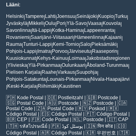
Lääni:
Helsinki
Tampere
Lahti
Joensuu
Seinäjoki
Kuopio
Turku
|
|
|
|
|
|
|
Jyväskylä
Mikkeli
Oulu
Pori
Ylä-Savo
Vaasa
Kouvola
|
|
|
|
|
|
|
Savonlinna
Itä-Lappi
Kotka-Hamina
Lappeenranta
|
|
|
|
Rovaniemi
Saarijärvi-Viitasaari
Hämeenlinna
Kajaani
|
|
|
|
Rauma
Tunturi-Lappi
Kemi-Tornio
Salo
Pieksämäki
|
|
|
|
|
Pohjois-Lappi
Imatra
Porvoo
Järviseutu
Raaseporin
|
|
|
|
|
Kuusiokunnat
Kehys-Kainuu
Loimaa
Jakobstadsregionen
|
|
|
Ylivieska
Ylä-Pirkanmaa
Oulunkaari
Åboland-Turunmaa
|
|
|
|
|
Pielisen Karjala
Raahe
Varkaus
Suupohja
|
|
|
|
Pohjois-Satakunta
Lounais-Pirkanmaa
Nivala-Haapajärvi
|
|
Keski-Karjala
Riihimäki
Kaustinen
|
|
|
🇵🇭
Kode Postal
| 🇩🇪
Postleitzahl
| 🇬🇧
Postcode
|
🇸🇬
Postal Code
| 🇦🇺
Postcode
| 🇳🇿
Postcode
| 🇨🇦
Postal Code
| 🇿🇦
Postal Code
| 🇲🇾
Poskod
| 🇲🇽
Código Postal
| 🇪🇸
Código Postal
| 🇵🇹
Código Postal
|
🇧🇷
CEP
| 🇫🇷
Code Postal
| 🇳🇱
Postcode
| 🇮🇹
CAP
| 🇹🇭
รหัสไปรษณีย์
| 🇵🇰
پوسٹل کوڈ
| 🇮🇳
पिन कोड
| 🇨🇴
Código Postal
| 🇦🇷
Código Postal
| 🇰🇷
우편번호
| 🇹🇷