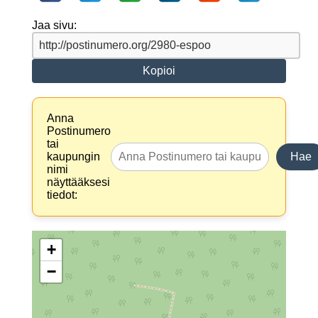
Jaa sivu:
Kopioi
Anna
Postinumero
tai
kaupungin
Hae
nimi
näyttääksesi
tiedot:
+
−