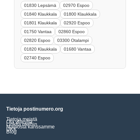
01830 Lepsämä
02970 Espoo
01840 Klaukkala
01800 Klaukkala
01801 Klaukkala
02920 Espoo
01750 Vantaa
02860 Espoo
02820 Espoo
03300 Otalampi
01820 Klaukkala
01680 Vantaa
02740 Espoo
Tietoja postinumero.org
Tietoja meistä
Ota yhteyttä
Linkitä meihin
Mainosta kanssamme
UKK
Blog