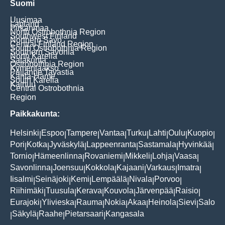
Suomi
Uusimaa
Lapland
Pirkanmaa
North Ostrobothnia Region
Southwest Finland
Northern Savo
Central Finland Region
South Ostrobothnia Region
Southern Savonia
North Karelia
Satakunta
Ostrobothnia Region
Kymenlaakso
Päijänne Tavastia
Kanta-Häme
South Karelia
Kainuu
Central Ostrobothnia
Region
Paikkakunta:
Helsinki
Espoo
Tampere
Vantaa
Turku
Lahti
Oulu
Kuopio
|
|
|
|
|
|
|
|
Pori
Kotka
Jyväskylä
Lappeenranta
Sastamala
Hyvinkää
|
|
|
|
|
|
Tornio
Hämeenlinna
Rovaniemi
Mikkeli
Lohja
Vaasa
|
|
|
|
|
|
Savonlinna
Joensuu
Kokkola
Kajaani
Varkaus
Imatra
|
|
|
|
|
|
Iisalmi
Seinäjoki
Kemi
Lempäälä
Nivala
Porvoo
|
|
|
|
|
|
Riihimäki
Tuusula
Kerava
Kouvola
Järvenpää
Raisio
|
|
|
|
|
|
Eurajoki
Ylivieska
Rauma
Nokia
Akaa
Heinola
Sievi
Salo
|
|
|
|
|
|
|
Säkylä
Raahe
Pietarsaari
Kangasala
|
|
|
|