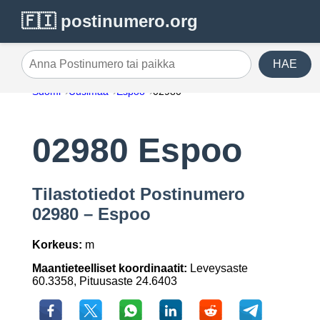
🇫🇮 postinumero.org
HAE
Anna Postinumero tai paikka
Suomi
Uusimaa
Espoo
02980
02980 Espoo
Tilastotiedot Postinumero
02980 – Espoo
Korkeus:
m
Maantieteelliset koordinaatit:
Leveysaste
60.3358, Pituusaste 24.6403