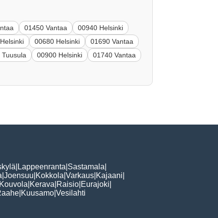
ntaa
01450 Vantaa
00940 Helsinki
Helsinki
00680 Helsinki
01690 Vantaa
 Tuusula
00900 Helsinki
01740 Vantaa
skylä
|
Lappeenranta
|
Sastamala
|
a
|
Joensuu
|
Kokkola
|
Varkaus
|
Kajaani
|
Kouvola
|
Kerava
|
Raisio
|
Eurajoki
|
Raahe
|
Kuusamo
|
Vesilahti