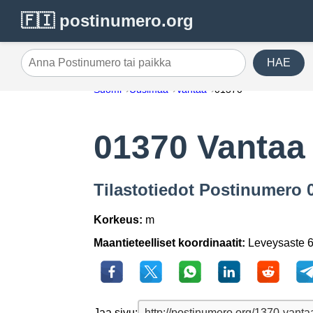
🇫🇮 postinumero.org
HAE
Anna Postinumero tai paikka
Suomi
Uusimaa
Vantaa
01370
01370 Vantaa
Tilastotiedot Postinumero 
Korkeus:
m
Maantieteelliset koordinaatit:
Leveysaste 6
Jaa sivu: