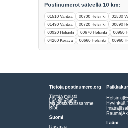
Postinumerot säteellä 10 km:
01510 Vantaa
00700 Helsinki
01530 V
01490 Vantaa
00720 Helsinki
00690 He
00920 Helsinki
00670 Helsinki
00950 H
04260 Kerava
00660 Helsinki
00960 He
Tietoja postinumero.org
Paikkakun
Tietoja meistä
Helsinki
|
E
Ota yhteyttä
Linkitä meihin
Hyvinkää
|
Mainosta kanssamme
UKK
Blog
Imatra
|
Iisa
Rauma
|
Ak
Suomi
Lääni:
Uusimaa