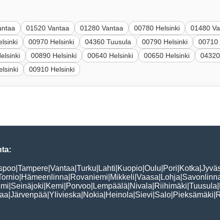
antaa
01520 Vantaa
01280 Vantaa
00780 Helsinki
01480 Va
lsinki
00970 Helsinki
04360 Tuusula
00790 Helsinki
00710 
elsinki
00890 Helsinki
00640 Helsinki
00650 Helsinki
04320
lsinki
00910 Helsinki
ta:
spoo
|
Tampere
|
Vantaa
|
Turku
|
Lahti
|
Kuopio
|
Oulu
|
Pori
|
Kotka
|
Jyvä
Tornio
|
Hämeenlinna
|
Rovaniemi
|
Mikkeli
|
Vaasa
|
Lohja
|
Savonlinn
lmi
|
Seinäjoki
|
Kemi
|
Porvoo
|
Lempäälä
|
Nivala
|
Riihimäki
|
Tuusula
|
aa
|
Järvenpää
|
Ylivieska
|
Nokia
|
Heinola
|
Sievi
|
Salo
|
Pieksämäki
|