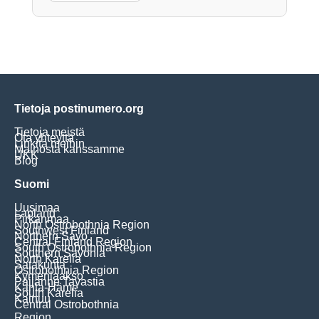
Tietoja postinumero.org
Tietoja meistä
Ota yhteyttä
Linkitä meihin
Mainosta kanssamme
UKK
Blog
Suomi
Uusimaa
Lapland
Pirkanmaa
North Ostrobothnia Region
Southwest Finland
Northern Savo
Central Finland Region
South Ostrobothnia Region
Southern Savonia
North Karelia
Satakunta
Ostrobothnia Region
Kymenlaakso
Päijänne Tavastia
Kanta-Häme
South Karelia
Kainuu
Central Ostrobothnia
Region