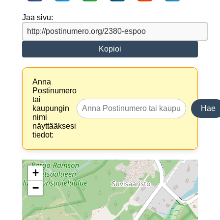
Jaa sivu:
Kopioi
Anna
Postinumero
tai
kaupungin
Hae
nimi
näyttääksesi
tiedot:
+
−