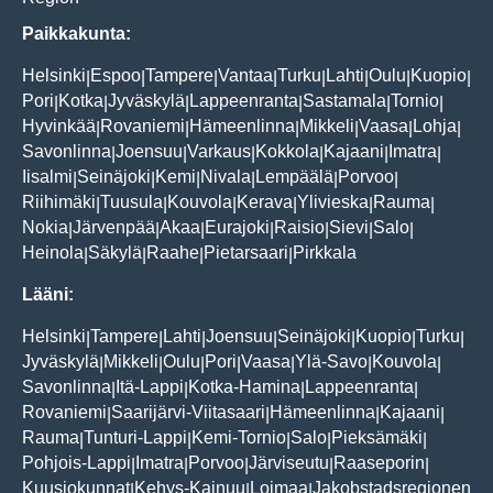
Paikkakunta:
Helsinki
Espoo
Tampere
Vantaa
Turku
Lahti
Oulu
Kuopio
|
|
|
|
|
|
|
|
Pori
Kotka
Jyväskylä
Lappeenranta
Sastamala
Tornio
|
|
|
|
|
|
Hyvinkää
Rovaniemi
Hämeenlinna
Mikkeli
Vaasa
Lohja
|
|
|
|
|
|
Savonlinna
Joensuu
Varkaus
Kokkola
Kajaani
Imatra
|
|
|
|
|
|
Iisalmi
Seinäjoki
Kemi
Nivala
Lempäälä
Porvoo
|
|
|
|
|
|
Riihimäki
Tuusula
Kouvola
Kerava
Ylivieska
Rauma
|
|
|
|
|
|
Nokia
Järvenpää
Akaa
Eurajoki
Raisio
Sievi
Salo
|
|
|
|
|
|
|
Heinola
Säkylä
Raahe
Pietarsaari
Pirkkala
|
|
|
|
Lääni:
Helsinki
Tampere
Lahti
Joensuu
Seinäjoki
Kuopio
Turku
|
|
|
|
|
|
|
Jyväskylä
Mikkeli
Oulu
Pori
Vaasa
Ylä-Savo
Kouvola
|
|
|
|
|
|
|
Savonlinna
Itä-Lappi
Kotka-Hamina
Lappeenranta
|
|
|
|
Rovaniemi
Saarijärvi-Viitasaari
Hämeenlinna
Kajaani
|
|
|
|
Rauma
Tunturi-Lappi
Kemi-Tornio
Salo
Pieksämäki
|
|
|
|
|
Pohjois-Lappi
Imatra
Porvoo
Järviseutu
Raaseporin
|
|
|
|
|
Kuusiokunnat
Kehys-Kainuu
Loimaa
Jakobstadsregionen
|
|
|