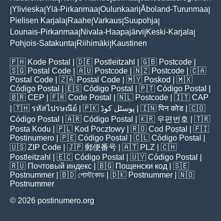
Ylivieska
Ylä-Pirkanmaa
Oulunkaari
Åboland-Turunmaa
|
|
|
|
|
Pielisen Karjala
Raahe
Varkaus
Suupohja
|
|
|
|
Lounais-Pirkanmaa
Nivala-Haapajärvi
Keski-Karjala
|
|
|
Pohjois-Satakunta
Riihimäki
Kaustinen
|
|
🇵🇭
Kode Postal
| 🇩🇪
Postleitzahl
| 🇬🇧
Postcode
|
🇸🇬
Postal Code
| 🇦🇺
Postcode
| 🇳🇿
Postcode
| 🇨🇦
Postal Code
| 🇿🇦
Postal Code
| 🇲🇾
Poskod
| 🇲🇽
Código Postal
| 🇪🇸
Código Postal
| 🇵🇹
Código Postal
|
🇧🇷
CEP
| 🇫🇷
Code Postal
| 🇳🇱
Postcode
| 🇮🇹
CAP
| 🇹🇭
รหัสไปรษณีย์
| 🇵🇰
پوسٹل کوڈ
| 🇮🇳
पिन कोड
| 🇨🇴
Código Postal
| 🇦🇷
Código Postal
| 🇰🇷
우편번호
| 🇹🇷
Posta Kodu
| 🇵🇱
Kod Pocztowy
| 🇷🇴
Cod Poștal
| 🇫🇮
Postinumero
| 🇵🇪
Código Postal
| 🇨🇱
Código Postal
|
🇺🇸
ZIP Code
| 🇯🇵
郵便番号
| 🇦🇹
PLZ
| 🇨🇭
Postleitzahl
| 🇪🇨
Código Postal
| 🇺🇾
Código Postal
|
🇷🇺
Почтовый индекс
| 🇧🇬
Пощенски код
| 🇸🇪
Postnummer
| 🇧🇩
পোস্টকোড
| 🇩🇰
Postnummer
| 🇳🇴
Postnummer
© 2026 postinumero.org