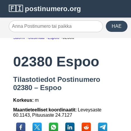
🇫🇮 postinumero.org
HAE
Anna Postinumero tai paikka
Suomi
Uusimaa
Espoo
02380
02380 Espoo
Tilastotiedot Postinumero
02380 – Espoo
Korkeus:
m
Maantieteelliset koordinaatit:
Leveysaste
60.1143, Pituusaste 24.7127