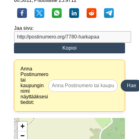
60.3011, Pituusaste 25.9712
Jaa sivu:
Kopioi
Anna
Postinumero
tai
kaupungin
Hae
nimi
näyttääksesi
tiedot:
+
−