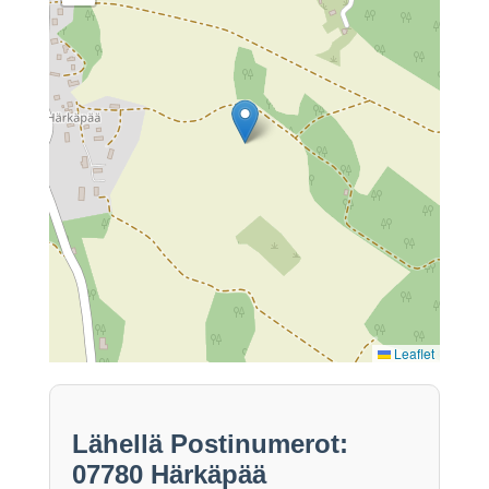
Leaflet
Lähellä Postinumerot:
07780 Härkäpää