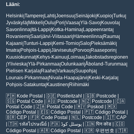
Lääni:
Helsinki
Tampere
Lahti
Joensuu
Seinäjoki
Kuopio
Turku
|
|
|
|
|
|
|
Jyväskylä
Mikkeli
Oulu
Pori
Vaasa
Ylä-Savo
Kouvola
|
|
|
|
|
|
|
Savonlinna
Itä-Lappi
Kotka-Hamina
Lappeenranta
|
|
|
|
Rovaniemi
Saarijärvi-Viitasaari
Hämeenlinna
Rauma
|
|
|
|
Kajaani
Tunturi-Lappi
Kemi-Tornio
Salo
Pieksämäki
|
|
|
|
|
Imatra
Pohjois-Lappi
Järviseutu
Porvoo
Raaseporin
|
|
|
|
|
Kuusiokunnat
Kehys-Kainuu
Loimaa
Jakobstadsregionen
|
|
|
Ylivieska
Ylä-Pirkanmaa
Oulunkaari
Åboland-Turunmaa
|
|
|
|
|
Pielisen Karjala
Raahe
Varkaus
Suupohja
|
|
|
|
Lounais-Pirkanmaa
Nivala-Haapajärvi
Keski-Karjala
|
|
|
Pohjois-Satakunta
Kaustinen
Riihimäki
|
|
🇵🇭
Kode Postal
| 🇩🇪
Postleitzahl
| 🇬🇧
Postcode
|
🇸🇬
Postal Code
| 🇦🇺
Postcode
| 🇳🇿
Postcode
| 🇨🇦
Postal Code
| 🇿🇦
Postal Code
| 🇲🇾
Poskod
| 🇲🇽
Código Postal
| 🇪🇸
Código Postal
| 🇵🇹
Código Postal
|
🇧🇷
CEP
| 🇫🇷
Code Postal
| 🇳🇱
Postcode
| 🇮🇹
CAP
| 🇹🇭
รหัสไปรษณีย์
| 🇵🇰
پوسٹل کوڈ
| 🇮🇳
पिन कोड
| 🇨🇴
Código Postal
| 🇦🇷
Código Postal
| 🇰🇷
우편번호
| 🇹🇷