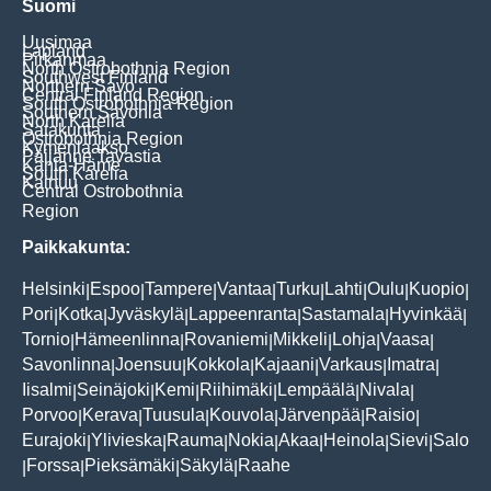
Suomi
Uusimaa
Lapland
Pirkanmaa
North Ostrobothnia Region
Southwest Finland
Northern Savo
Central Finland Region
South Ostrobothnia Region
Southern Savonia
North Karelia
Satakunta
Ostrobothnia Region
Kymenlaakso
Päijänne Tavastia
Kanta-Häme
South Karelia
Kainuu
Central Ostrobothnia
Region
Paikkakunta:
Helsinki
Espoo
Tampere
Vantaa
Turku
Lahti
Oulu
Kuopio
|
|
|
|
|
|
|
|
Pori
Kotka
Jyväskylä
Lappeenranta
Sastamala
Hyvinkää
|
|
|
|
|
|
Tornio
Hämeenlinna
Rovaniemi
Mikkeli
Lohja
Vaasa
|
|
|
|
|
|
Savonlinna
Joensuu
Kokkola
Kajaani
Varkaus
Imatra
|
|
|
|
|
|
Iisalmi
Seinäjoki
Kemi
Riihimäki
Lempäälä
Nivala
|
|
|
|
|
|
Porvoo
Kerava
Tuusula
Kouvola
Järvenpää
Raisio
|
|
|
|
|
|
Eurajoki
Ylivieska
Rauma
Nokia
Akaa
Heinola
Sievi
Salo
|
|
|
|
|
|
|
Forssa
Pieksämäki
Säkylä
Raahe
|
|
|
|