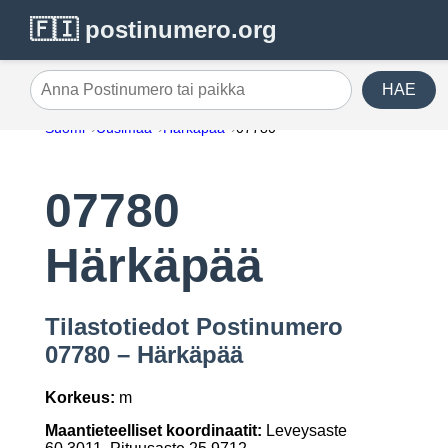
🇫🇮 postinumero.org
HAE
Anna Postinumero tai paikka
Suomi
Uusimaa
Härkäpää
07780
07780
Härkäpää
Tilastotiedot Postinumero
07780 – Härkäpää
Korkeus:
m
Maantieteelliset koordinaatit:
Leveysaste