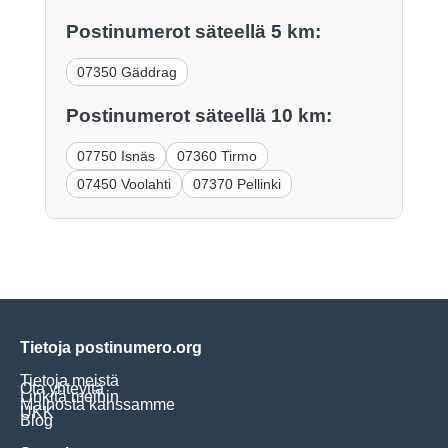
Postinumerot säteellä 5 km:
07350 Gäddrag
Postinumerot säteellä 10 km:
07750 Isnäs
07360 Tirmo
07450 Voolahti
07370 Pellinki
Tietoja postinumero.org
Tietoja meistä
Ota yhteyttä
Linkitä meihin
Mainosta kanssamme
UKK
Blog