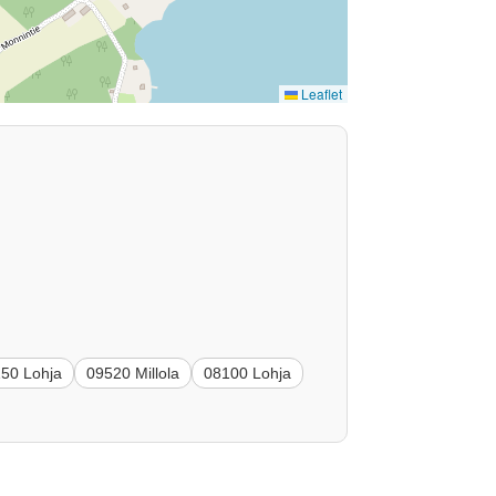
Leaflet
50 Lohja
09520 Millola
08100 Lohja