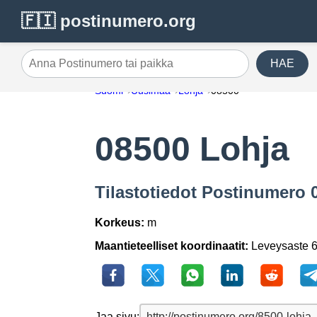
🇫🇮 postinumero.org
HAE
Anna Postinumero tai paikka
Suomi
Uusimaa
Lohja
08500
08500 Lohja
Tilastotiedot Postinumero 
Korkeus:
m
Maantieteelliset koordinaatit:
Leveysaste 6
Jaa sivu: