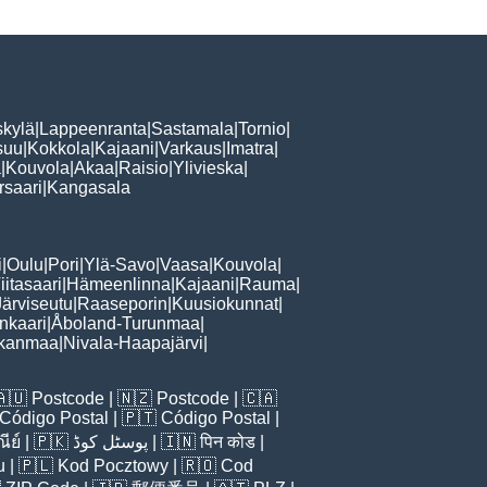
skylä
|
Lappeenranta
|
Sastamala
|
Tornio
|
suu
|
Kokkola
|
Kajaani
|
Varkaus
|
Imatra
|
a
|
Kouvola
|
Akaa
|
Raisio
|
Ylivieska
|
rsaari
|
Kangasala
i
|
Oulu
|
Pori
|
Ylä-Savo
|
Vaasa
|
Kouvola
|
iitasaari
|
Hämeenlinna
|
Kajaani
|
Rauma
|
Järviseutu
|
Raaseporin
|
Kuusiokunnat
|
nkaari
|
Åboland-Turunmaa
|
rkanmaa
|
Nivala-Haapajärvi
|
🇦🇺
Postcode
| 🇳🇿
Postcode
| 🇨🇦
Código Postal
| 🇵🇹
Código Postal
|
ีย์
| 🇵🇰
پوسٹل کوڈ
| 🇮🇳
पिन कोड
|
u
| 🇵🇱
Kod Pocztowy
| 🇷🇴
Cod