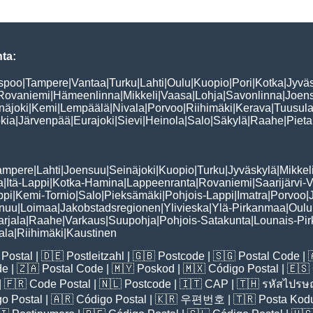
ta:
spoo
|
Tampere
|
Vantaa
|
Turku
|
Lahti
|
Oulu
|
Kuopio
|
Pori
|
Kotka
|
Jyvä
Rovaniemi
|
Hämeenlinna
|
Mikkeli
|
Vaasa
|
Lohja
|
Savonlinna
|
Joen
näjoki
|
Kemi
|
Lempäälä
|
Nivala
|
Porvoo
|
Riihimäki
|
Kerava
|
Tuusul
kia
|
Järvenpää
|
Eurajoki
|
Sievi
|
Heinola
|
Salo
|
Säkylä
|
Raahe
|
Pieta
ampere
|
Lahti
|
Joensuu
|
Seinäjoki
|
Kuopio
|
Turku
|
Jyväskylä
|
Mikkel
a
|
Itä-Lappi
|
Kotka-Hamina
|
Lappeenranta
|
Rovaniemi
|
Saarijärvi-V
ppi
|
Kemi-Tornio
|
Salo
|
Pieksämäki
|
Pohjois-Lappi
|
Imatra
|
Porvoo
|
nuu
|
Loimaa
|
Jakobstadsregionen
|
Ylivieska
|
Ylä-Pirkanmaa
|
Oulu
arjala
|
Raahe
|
Varkaus
|
Suupohja
|
Pohjois-Satakunta
|
Lounais-Pi
ala
|
Riihimäki
|
Kaustinen
Postal
| 🇩🇪
Postleitzahl
| 🇬🇧
Postcode
| 🇸🇬
Postal Code
| 
de
| 🇿🇦
Postal Code
| 🇲🇾
Poskod
| 🇲🇽
Código Postal
| 🇪🇸
| 🇫🇷
Code Postal
| 🇳🇱
Postcode
| 🇮🇹
CAP
| 🇹🇭
รหัสไปรษณ
o Postal
| 🇦🇷
Código Postal
| 🇰🇷
우편번호
| 🇹🇷
Posta Kod