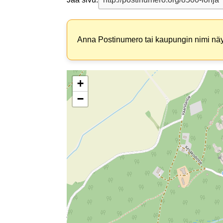
Anna Postinumero tai kaupungin nimi näyt
+
−