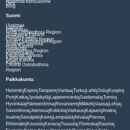
Mainosta kanssamme
UKK
Blog
Suomi
Uusimaa
Lapland
Pirkanmaa
North Ostrobothnia Region
Southwest Finland
Northern Savo
Central Finland Region
South Ostrobothnia Region
Southern Savonia
North Karelia
Satakunta
Ostrobothnia Region
Kymenlaakso
Päijänne Tavastia
Kanta-Häme
South Karelia
Kainuu
Central Ostrobothnia
Region
Paikkakunta:
Helsinki
Espoo
Tampere
Vantaa
Turku
Lahti
Oulu
Kuopio
|
|
|
|
|
|
|
|
Pori
Kotka
Jyväskylä
Lappeenranta
Sastamala
Tornio
|
|
|
|
|
|
Hyvinkää
Hämeenlinna
Rovaniemi
Mikkeli
Vaasa
Lohja
|
|
|
|
|
|
Savonlinna
Joensuu
Kokkola
Varkaus
Kajaani
Imatra
|
|
|
|
|
|
Iisalmi
Seinäjoki
Kemi
Lempäälä
Nivala
Porvoo
|
|
|
|
|
|
Riihimäki
Kouvola
Kerava
Tuusula
Ylivieska
Rauma
|
|
|
|
|
|