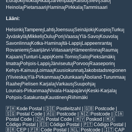
Eurajoki
Nokia
Akaa
Järvenpää
Raisio
Sievi
Salo
|
|
|
|
|
|
|
Heinola
Pietarsaari
Hamina
Pirkkala
Tammisaari
|
|
|
|
Lääni:
Helsinki
Tampere
Lahti
Joensuu
Seinäjoki
Kuopio
Turku
|
|
|
|
|
|
|
Jyväskylä
Mikkeli
Oulu
Pori
Vaasa
Ylä-Savo
Kouvola
|
|
|
|
|
|
|
Savonlinna
Kotka-Hamina
Itä-Lappi
Lappeenranta
|
|
|
|
Rovaniemi
Saarijärvi-Viitasaari
Hämeenlinna
Rauma
|
|
|
|
Kajaani
Tunturi-Lappi
Kemi-Tornio
Salo
Pieksämäki
|
|
|
|
|
Imatra
Pohjois-Lappi
Järviseutu
Porvoo
Raaseporin
|
|
|
|
|
Kehys-Kainuu
Loimaa
Kuusiokunnat
Jakobstadsregionen
|
|
|
Ylivieska
Ylä-Pirkanmaa
Oulunkaari
Åboland-Turunmaa
|
|
|
|
|
Raahe
Pielisen Karjala
Varkaus
Suupohja
|
|
|
|
Lounais-Pirkanmaa
Nivala-Haapajärvi
Keski-Karjala
|
|
|
Pohjois-Satakunta
Kaustinen
Riihimäki
|
|
🇵🇭
Kode Postal
| 🇩🇪
Postleitzahl
| 🇬🇧
Postcode
|
🇸🇬
Postal Code
| 🇦🇺
Postcode
| 🇳🇿
Postcode
| 🇨🇦
Postal Code
| 🇿🇦
Postal Code
| 🇲🇾
Poskod
| 🇲🇽
Código Postal
| 🇪🇸
Código Postal
| 🇵🇹
Código Postal
|
🇧🇷
CEP
| 🇫🇷
Code Postal
| 🇳🇱
Postcode
| 🇮🇹
CAP