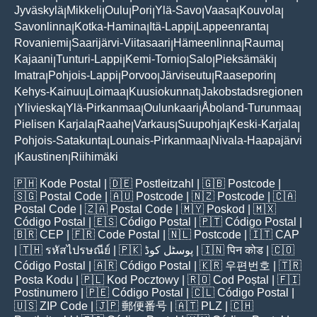
Jyväskylä
Mikkeli
Oulu
Pori
Ylä-Savo
Vaasa
Kouvola
|
|
|
|
|
|
|
Savonlinna
Kotka-Hamina
Itä-Lappi
Lappeenranta
|
|
|
|
Rovaniemi
Saarijärvi-Viitasaari
Hämeenlinna
Rauma
|
|
|
|
Kajaani
Tunturi-Lappi
Kemi-Tornio
Salo
Pieksämäki
|
|
|
|
|
Imatra
Pohjois-Lappi
Porvoo
Järviseutu
Raaseporin
|
|
|
|
|
Kehys-Kainuu
Loimaa
Kuusiokunnat
Jakobstadsregionen
|
|
|
Ylivieska
Ylä-Pirkanmaa
Oulunkaari
Åboland-Turunmaa
|
|
|
|
|
Pielisen Karjala
Raahe
Varkaus
Suupohja
Keski-Karjala
|
|
|
|
|
Pohjois-Satakunta
Lounais-Pirkanmaa
Nivala-Haapajärvi
|
|
Kaustinen
Riihimäki
|
|
🇵🇭
Kode Postal
| 🇩🇪
Postleitzahl
| 🇬🇧
Postcode
|
🇸🇬
Postal Code
| 🇦🇺
Postcode
| 🇳🇿
Postcode
| 🇨🇦
Postal Code
| 🇿🇦
Postal Code
| 🇲🇾
Poskod
| 🇲🇽
Código Postal
| 🇪🇸
Código Postal
| 🇵🇹
Código Postal
|
🇧🇷
CEP
| 🇫🇷
Code Postal
| 🇳🇱
Postcode
| 🇮🇹
CAP
| 🇹🇭
รหัสไปรษณีย์
| 🇵🇰
پوسٹل کوڈ
| 🇮🇳
पिन कोड
| 🇨🇴
Código Postal
| 🇦🇷
Código Postal
| 🇰🇷
우편번호
| 🇹🇷
Posta Kodu
| 🇵🇱
Kod Pocztowy
| 🇷🇴
Cod Poștal
| 🇫🇮
Postinumero
| 🇵🇪
Código Postal
| 🇨🇱
Código Postal
|
🇺🇸
ZIP Code
| 🇯🇵
郵便番号
| 🇦🇹
PLZ
| 🇨🇭