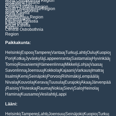
North Ostrobothnia Region
Southwest Finland
Northern Savo
Central Finland Region
South Ostrobothnia Region
Southern Savonia
North Karelia
Satakunta
Ostrobothnia Region
Kymenlaakso
Päijänne Tavastia
Kanta-Häme
South Karelia
Kainuu
Central Ostrobothnia
Region
Paikkakunta:
Helsinki
Espoo
Tampere
Vantaa
Turku
Lahti
Oulu
Kuopio
|
|
|
|
|
|
|
|
Pori
Kotka
Jyväskylä
Lappeenranta
Sastamala
Hyvinkää
|
|
|
|
|
|
Tornio
Rovaniemi
Hämeenlinna
Mikkeli
Lohja
Vaasa
|
|
|
|
|
|
Savonlinna
Joensuu
Kokkola
Kajaani
Varkaus
Imatra
|
|
|
|
|
|
Iisalmi
Kemi
Seinäjoki
Porvoo
Riihimäki
Lempäälä
|
|
|
|
|
|
Nivala
Kouvola
Kerava
Tuusula
Eurajoki
Akaa
Järvenpää
|
|
|
|
|
|
Raisio
Ylivieska
Rauma
Nokia
Sievi
Salo
Heinola
|
|
|
|
|
|
|
|
Hamina
Kuusamo
Vesilahti
Lappi
|
|
|
Lääni:
Helsinki
Tampere
Lahti
Joensuu
Seinäjoki
Kuopio
Turku
|
|
|
|
|
|
|