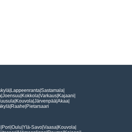
skylä
|
Lappeenranta
|
Sastamala
|
a
|
Joensuu
|
Kokkola
|
Varkaus
|
Kajaani
|
Tuusula
|
Kouvola
|
Järvenpää
|
Akaa
|
äkylä
|
Raahe
|
Pietarsaari
i
|
Pori
|
Oulu
|
Ylä-Savo
|
Vaasa
|
Kouvola
|