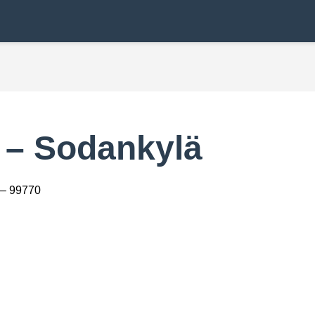
 – Sodankylä
 – 99770