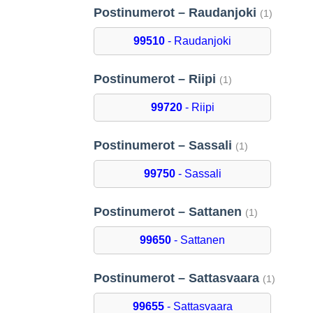
Postinumerot – Raudanjoki
(1)
99510
- Raudanjoki
Postinumerot – Riipi
(1)
99720
- Riipi
Postinumerot – Sassali
(1)
99750
- Sassali
Postinumerot – Sattanen
(1)
99650
- Sattanen
Postinumerot – Sattasvaara
(1)
99655
- Sattasvaara