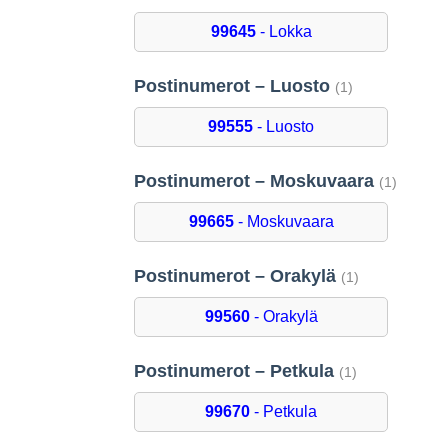
99645
- Lokka
Postinumerot – Luosto
(1)
99555
- Luosto
Postinumerot – Moskuvaara
(1)
99665
- Moskuvaara
Postinumerot – Orakylä
(1)
99560
- Orakylä
Postinumerot – Petkula
(1)
99670
- Petkula