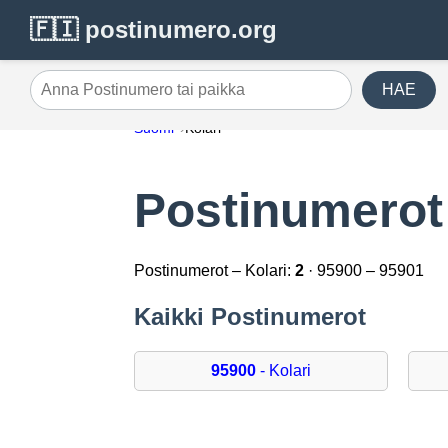
🇫🇮 postinumero.org
HAE
Anna Postinumero tai paikka
Suomi
Kolari
Postinumerot 
Postinumerot – Kolari:
2
· 95900 – 95901
Kaikki Postinumerot
95900
- Kolari