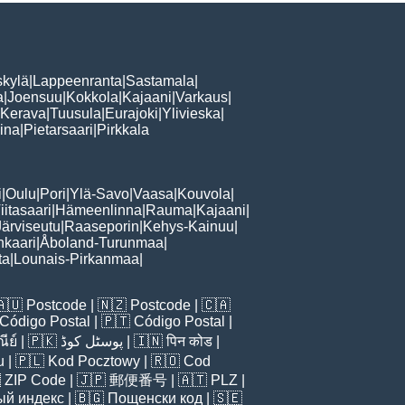
skylä
|
Lappeenranta
|
Sastamala
|
a
|
Joensuu
|
Kokkola
|
Kajaani
|
Varkaus
|
Kerava
|
Tuusula
|
Eurajoki
|
Ylivieska
|
ina
|
Pietarsaari
|
Pirkkala
i
|
Oulu
|
Pori
|
Ylä-Savo
|
Vaasa
|
Kouvola
|
iitasaari
|
Hämeenlinna
|
Rauma
|
Kajaani
|
Järviseutu
|
Raaseporin
|
Kehys-Kainuu
|
nkaari
|
Åboland-Turunmaa
|
ta
|
Lounais-Pirkanmaa
|
🇦🇺
Postcode
| 🇳🇿
Postcode
| 🇨🇦
Código Postal
| 🇵🇹
Código Postal
|
ีย์
| 🇵🇰
پوسٹل کوڈ
| 🇮🇳
पिन कोड
|
u
| 🇵🇱
Kod Pocztowy
| 🇷🇴
Cod

ZIP Code
| 🇯🇵
郵便番号
| 🇦🇹
PLZ
|
ый индекс
| 🇧🇬
Пощенски код
| 🇸🇪