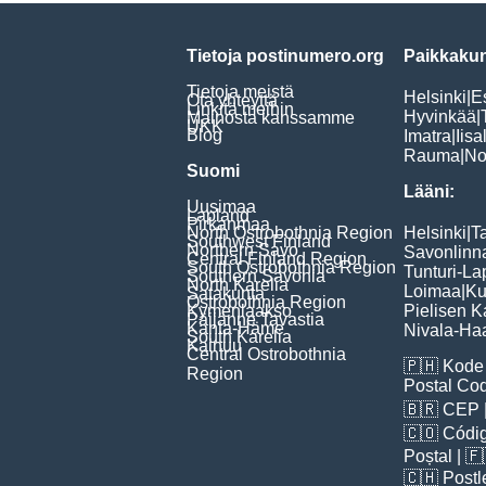
Tietoja postinumero.org
Paikkakun
Tietoja meistä
Helsinki
|
E
Ota yhteyttä
Linkitä meihin
Hyvinkää
|
Mainosta kanssamme
UKK
Blog
Imatra
|
Iisa
Rauma
|
No
Suomi
Lääni:
Uusimaa
Lapland
Pirkanmaa
North Ostrobothnia Region
Helsinki
|
T
Southwest Finland
Northern Savo
Savonlinn
Central Finland Region
South Ostrobothnia Region
Tunturi-La
Southern Savonia
North Karelia
Loimaa
|
Ku
Satakunta
Ostrobothnia Region
Kymenlaakso
Pielisen K
Päijänne Tavastia
Kanta-Häme
Nivala-Haa
South Karelia
Kainuu
Central Ostrobothnia
🇵🇭
Kode 
Region
Postal Co
🇧🇷
CEP
🇨🇴
Códig
Poștal
| 
🇨🇭
Postl