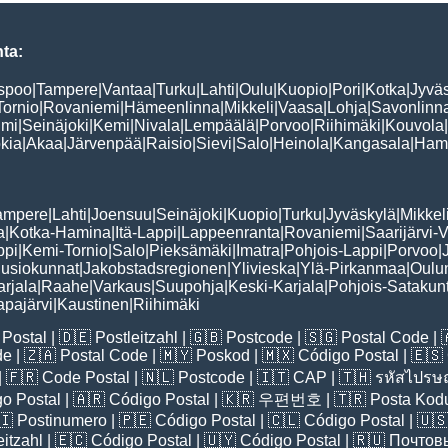
ta:
spoo
|
Tampere
|
Vantaa
|
Turku
|
Lahti
|
Oulu
|
Kuopio
|
Pori
|
Kotka
|
Jyvä
Tornio
|
Rovaniemi
|
Hämeenlinna
|
Mikkeli
|
Vaasa
|
Lohja
|
Savonlinn
lmi
|
Seinäjoki
|
Kemi
|
Nivala
|
Lempäälä
|
Porvoo
|
Riihimäki
|
Kouvola
|
kia
|
Akaa
|
Järvenpää
|
Raisio
|
Sievi
|
Salo
|
Heinola
|
Kangasala
|
Ham
ampere
|
Lahti
|
Joensuu
|
Seinäjoki
|
Kuopio
|
Turku
|
Jyväskylä
|
Mikkel
a
|
Kotka-Hamina
|
Itä-Lappi
|
Lappeenranta
|
Rovaniemi
|
Saarijärvi-V
ppi
|
Kemi-Tornio
|
Salo
|
Pieksämäki
|
Imatra
|
Pohjois-Lappi
|
Porvoo
|
usiokunnat
|
Jakobstadsregionen
|
Ylivieska
|
Ylä-Pirkanmaa
|
Oulu
arjala
|
Raahe
|
Varkaus
|
Suupohja
|
Keski-Karjala
|
Pohjois-Satakun
pajärvi
|
Kaustinen
|
Riihimäki
Postal
| 🇩🇪
Postleitzahl
| 🇬🇧
Postcode
| 🇸🇬
Postal Code
| 
de
| 🇿🇦
Postal Code
| 🇲🇾
Poskod
| 🇲🇽
Código Postal
| 🇪🇸
| 🇫🇷
Code Postal
| 🇳🇱
Postcode
| 🇮🇹
CAP
| 🇹🇭
รหัสไปรษณ
o Postal
| 🇦🇷
Código Postal
| 🇰🇷
우편번호
| 🇹🇷
Posta Kod
🇮
Postinumero
| 🇵🇪
Código Postal
| 🇨🇱
Código Postal
| 🇺
eitzahl
| 🇪🇨
Código Postal
| 🇺🇾
Código Postal
| 🇷🇺
Почтов