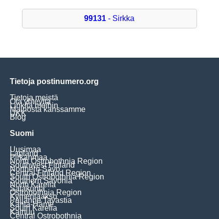
99131
- Sirkka
Tietoja postinumero.org
Tietoja meistä
Ota yhteyttä
Linkitä meihin
Mainosta kanssamme
UKK
Blog
Suomi
Uusimaa
Lapland
Pirkanmaa
North Ostrobothnia Region
Southwest Finland
Northern Savo
Central Finland Region
South Ostrobothnia Region
Southern Savonia
North Karelia
Satakunta
Ostrobothnia Region
Kymenlaakso
Päijänne Tavastia
Kanta-Häme
South Karelia
Kainuu
Central Ostrobothnia