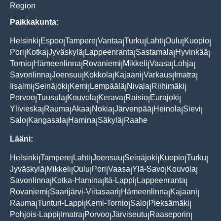
Region
Paikkakunta:
Helsinki
Espoo
Tampere
Vantaa
Turku
Lahti
Oulu
Kuopio
|
|
|
|
|
|
|
|
Pori
Kotka
Jyväskylä
Lappeenranta
Sastamala
Hyvinkää
|
|
|
|
|
|
Tornio
Hämeenlinna
Rovaniemi
Mikkeli
Vaasa
Lohja
|
|
|
|
|
|
Savonlinna
Joensuu
Kokkola
Kajaani
Varkaus
Imatra
|
|
|
|
|
|
Iisalmi
Seinäjoki
Kemi
Lempäälä
Nivala
Riihimäki
|
|
|
|
|
|
Porvoo
Tuusula
Kouvola
Kerava
Raisio
Eurajoki
|
|
|
|
|
|
Ylivieska
Rauma
Akaa
Nokia
Järvenpää
Heinola
Sievi
|
|
|
|
|
|
|
Salo
Kangasala
Hamina
Säkylä
Raahe
|
|
|
|
Lääni:
Helsinki
Tampere
Lahti
Joensuu
Seinäjoki
Kuopio
Turku
|
|
|
|
|
|
|
Jyväskylä
Mikkeli
Oulu
Pori
Vaasa
Ylä-Savo
Kouvola
|
|
|
|
|
|
|
Savonlinna
Kotka-Hamina
Itä-Lappi
Lappeenranta
|
|
|
|
Rovaniemi
Saarijärvi-Viitasaari
Hämeenlinna
Kajaani
|
|
|
|
Rauma
Tunturi-Lappi
Kemi-Tornio
Salo
Pieksämäki
|
|
|
|
|
Pohjois-Lappi
Imatra
Porvoo
Järviseutu
Raaseporin
|
|
|
|
|