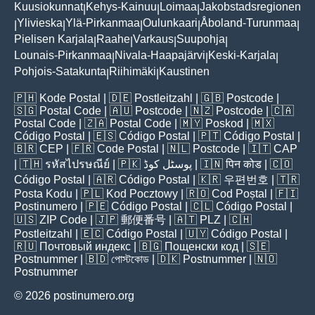
Kuusiokunnat
Kehys-Kainuu
Loimaa
Jakobstadsregionen
|
|
|
Ylivieska
Ylä-Pirkanmaa
Oulunkaari
Åboland-Turunmaa
|
|
|
|
|
Pielisen Karjala
Raahe
Varkaus
Suupohja
|
|
|
|
Lounais-Pirkanmaa
Nivala-Haapajärvi
Keski-Karjala
|
|
|
Pohjois-Satakunta
Riihimäki
Kaustinen
|
|
🇵🇭
Kode Postal
| 🇩🇪
Postleitzahl
| 🇬🇧
Postcode
|
🇸🇬
Postal Code
| 🇦🇺
Postcode
| 🇳🇿
Postcode
| 🇨🇦
Postal Code
| 🇿🇦
Postal Code
| 🇲🇾
Poskod
| 🇲🇽
Código Postal
| 🇪🇸
Código Postal
| 🇵🇹
Código Postal
|
🇧🇷
CEP
| 🇫🇷
Code Postal
| 🇳🇱
Postcode
| 🇮🇹
CAP
| 🇹🇭
รหัสไปรษณีย์
| 🇵🇰
پوسٹل کوڈ
| 🇮🇳
पिन कोड
| 🇨🇴
Código Postal
| 🇦🇷
Código Postal
| 🇰🇷
우편번호
| 🇹🇷
Posta Kodu
| 🇵🇱
Kod Pocztowy
| 🇷🇴
Cod Poștal
| 🇫🇮
Postinumero
| 🇵🇪
Código Postal
| 🇨🇱
Código Postal
|
🇺🇸
ZIP Code
| 🇯🇵
郵便番号
| 🇦🇹
PLZ
| 🇨🇭
Postleitzahl
| 🇪🇨
Código Postal
| 🇺🇾
Código Postal
|
🇷🇺
Почтовый индекс
| 🇧🇬
Пощенски код
| 🇸🇪
Postnummer
| 🇧🇩
পোস্টকোড
| 🇩🇰
Postnummer
| 🇳🇴
Postnummer
© 2026 postinumero.org