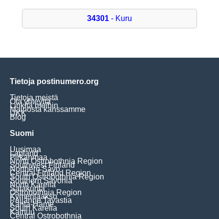
34301
- Kuru
Tietoja postinumero.org
Tietoja meistä
Ota yhteyttä
Linkitä meihin
Mainosta kanssamme
UKK
Blog
Suomi
Uusimaa
Lapland
Pirkanmaa
North Ostrobothnia Region
Southwest Finland
Northern Savo
Central Finland Region
South Ostrobothnia Region
Southern Savonia
North Karelia
Satakunta
Ostrobothnia Region
Kymenlaakso
Päijänne Tavastia
Kanta-Häme
South Karelia
Kainuu
Central Ostrobothnia