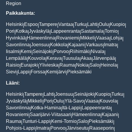
Region
Paikkakunta:
Helsinki
Espoo
Tampere
Vantaa
Turku
Lahti
Oulu
Kuopio
|
|
|
|
|
|
|
|
Pori
Kotka
Jyväskylä
Lappeenranta
Sastamala
Tornio
|
|
|
|
|
|
Hyvinkää
Hämeenlinna
Rovaniemi
Mikkeli
Vaasa
Lohja
|
|
|
|
|
|
Savonlinna
Joensuu
Kokkola
Kajaani
Varkaus
Imatra
|
|
|
|
|
|
Iisalmi
Kemi
Seinäjoki
Porvoo
Riihimäki
Nivala
|
|
|
|
|
|
Lempäälä
Kouvola
Kerava
Tuusula
Akaa
Järvenpää
|
|
|
|
|
|
Raisio
Eurajoki
Ylivieska
Rauma
Nokia
Salo
Heinola
|
|
|
|
|
|
|
Sievi
Lappi
Forssa
Kemijärvi
Pieksämäki
|
|
|
|
Lääni:
Helsinki
Tampere
Lahti
Joensuu
Seinäjoki
Kuopio
Turku
|
|
|
|
|
|
|
Jyväskylä
Mikkeli
Pori
Oulu
Ylä-Savo
Vaasa
Kouvola
|
|
|
|
|
|
|
Savonlinna
Kotka-Hamina
Itä-Lappi
Lappeenranta
|
|
|
|
Rovaniemi
Saarijärvi-Viitasaari
Hämeenlinna
Kajaani
|
|
|
|
Rauma
Tunturi-Lappi
Kemi-Tornio
Salo
Pieksämäki
|
|
|
|
|
Pohjois-Lappi
Imatra
Porvoo
Järviseutu
Raaseporin
|
|
|
|
|