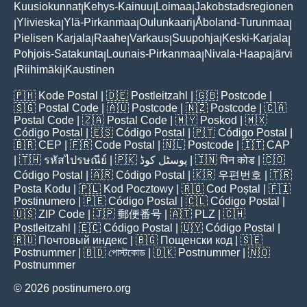
Kuusiokunnat
Kehys-Kainuu
Loimaa
Jakobstadsregionen
|
|
|
Ylivieska
Ylä-Pirkanmaa
Oulunkaari
Åboland-Turunmaa
|
|
|
|
|
Pielisen Karjala
Raahe
Varkaus
Suupohja
Keski-Karjala
|
|
|
|
|
Pohjois-Satakunta
Lounais-Pirkanmaa
Nivala-Haapajärvi
|
|
Riihimäki
Kaustinen
|
|
🇵🇭
Kode Postal
| 🇩🇪
Postleitzahl
| 🇬🇧
Postcode
|
🇸🇬
Postal Code
| 🇦🇺
Postcode
| 🇳🇿
Postcode
| 🇨🇦
Postal Code
| 🇿🇦
Postal Code
| 🇲🇾
Poskod
| 🇲🇽
Código Postal
| 🇪🇸
Código Postal
| 🇵🇹
Código Postal
|
🇧🇷
CEP
| 🇫🇷
Code Postal
| 🇳🇱
Postcode
| 🇮🇹
CAP
| 🇹🇭
รหัสไปรษณีย์
| 🇵🇰
پوسٹل کوڈ
| 🇮🇳
पिन कोड
| 🇨🇴
Código Postal
| 🇦🇷
Código Postal
| 🇰🇷
우편번호
| 🇹🇷
Posta Kodu
| 🇵🇱
Kod Pocztowy
| 🇷🇴
Cod Poștal
| 🇫🇮
Postinumero
| 🇵🇪
Código Postal
| 🇨🇱
Código Postal
|
🇺🇸
ZIP Code
| 🇯🇵
郵便番号
| 🇦🇹
PLZ
| 🇨🇭
Postleitzahl
| 🇪🇨
Código Postal
| 🇺🇾
Código Postal
|
🇷🇺
Почтовый индекс
| 🇧🇬
Пощенски код
| 🇸🇪
Postnummer
| 🇧🇩
পোস্টকোড
| 🇩🇰
Postnummer
| 🇳🇴
Postnummer
© 2026 postinumero.org