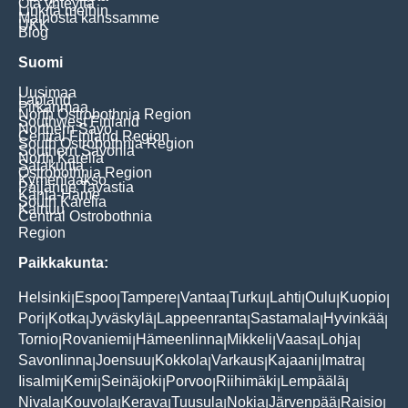
Ota yhteyttä
Linkitä meihin
Mainosta kanssamme
UKK
Blog
Suomi
Uusimaa
Lapland
Pirkanmaa
North Ostrobothnia Region
Southwest Finland
Northern Savo
Central Finland Region
South Ostrobothnia Region
Southern Savonia
North Karelia
Satakunta
Ostrobothnia Region
Kymenlaakso
Päijänne Tavastia
Kanta-Häme
South Karelia
Kainuu
Central Ostrobothnia
Region
Paikkakunta:
Helsinki
Espoo
Tampere
Vantaa
Turku
Lahti
Oulu
Kuopio
|
|
|
|
|
|
|
|
Pori
Kotka
Jyväskylä
Lappeenranta
Sastamala
Hyvinkää
|
|
|
|
|
|
Tornio
Rovaniemi
Hämeenlinna
Mikkeli
Vaasa
Lohja
|
|
|
|
|
|
Savonlinna
Joensuu
Kokkola
Varkaus
Kajaani
Imatra
|
|
|
|
|
|
Iisalmi
Kemi
Seinäjoki
Porvoo
Riihimäki
Lempäälä
|
|
|
|
|
|
Nivala
Kouvola
Kerava
Tuusula
Nokia
Järvenpää
Raisio
|
|
|
|
|
|
|