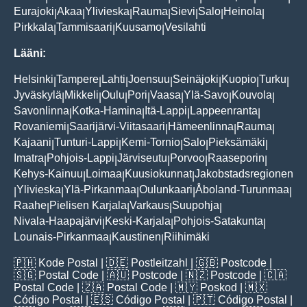
Eurajoki
Akaa
Ylivieska
Rauma
Sievi
Salo
Heinola
|
|
|
|
|
|
|
Pirkkala
Tammisaari
Kuusamo
Vesilahti
|
|
|
Lääni:
Helsinki
Tampere
Lahti
Joensuu
Seinäjoki
Kuopio
Turku
|
|
|
|
|
|
|
Jyväskylä
Mikkeli
Oulu
Pori
Vaasa
Ylä-Savo
Kouvola
|
|
|
|
|
|
|
Savonlinna
Kotka-Hamina
Itä-Lappi
Lappeenranta
|
|
|
|
Rovaniemi
Saarijärvi-Viitasaari
Hämeenlinna
Rauma
|
|
|
|
Kajaani
Tunturi-Lappi
Kemi-Tornio
Salo
Pieksämäki
|
|
|
|
|
Imatra
Pohjois-Lappi
Järviseutu
Porvoo
Raaseporin
|
|
|
|
|
Kehys-Kainuu
Loimaa
Kuusiokunnat
Jakobstadsregionen
|
|
|
Ylivieska
Ylä-Pirkanmaa
Oulunkaari
Åboland-Turunmaa
|
|
|
|
|
Raahe
Pielisen Karjala
Varkaus
Suupohja
|
|
|
|
Nivala-Haapajärvi
Keski-Karjala
Pohjois-Satakunta
|
|
|
Lounais-Pirkanmaa
Kaustinen
Riihimäki
|
|
🇵🇭
Kode Postal
| 🇩🇪
Postleitzahl
| 🇬🇧
Postcode
|
🇸🇬
Postal Code
| 🇦🇺
Postcode
| 🇳🇿
Postcode
| 🇨🇦
Postal Code
| 🇿🇦
Postal Code
| 🇲🇾
Poskod
| 🇲🇽
Código Postal
| 🇪🇸
Código Postal
| 🇵🇹
Código Postal
|