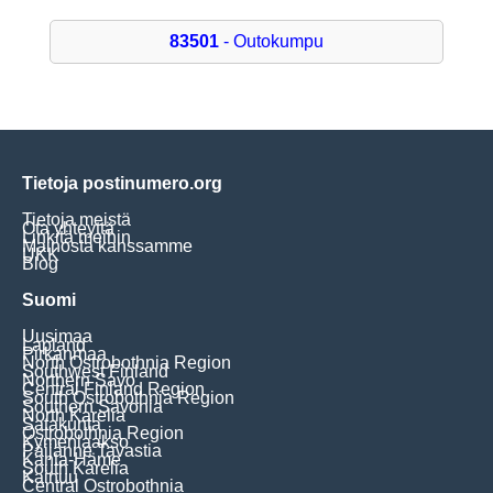
83501
- Outokumpu
Tietoja postinumero.org
Tietoja meistä
Ota yhteyttä
Linkitä meihin
Mainosta kanssamme
UKK
Blog
Suomi
Uusimaa
Lapland
Pirkanmaa
North Ostrobothnia Region
Southwest Finland
Northern Savo
Central Finland Region
South Ostrobothnia Region
Southern Savonia
North Karelia
Satakunta
Ostrobothnia Region
Kymenlaakso
Päijänne Tavastia
Kanta-Häme
South Karelia
Kainuu
Central Ostrobothnia