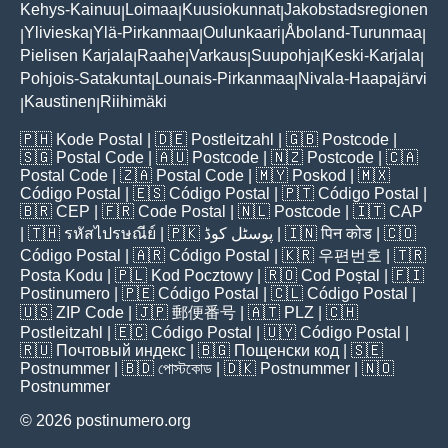
Kehys-Kainuu
Loimaa
Kuusiokunnat
Jakobstadsregionen
|
|
|
Ylivieska
Ylä-Pirkanmaa
Oulunkaari
Åboland-Turunmaa
|
|
|
|
|
Pielisen Karjala
Raahe
Varkaus
Suupohja
Keski-Karjala
|
|
|
|
|
Pohjois-Satakunta
Lounais-Pirkanmaa
Nivala-Haapajärvi
|
|
Kaustinen
Riihimäki
|
|
🇵🇭
Kode Postal
| 🇩🇪
Postleitzahl
| 🇬🇧
Postcode
|
🇸🇬
Postal Code
| 🇦🇺
Postcode
| 🇳🇿
Postcode
| 🇨🇦
Postal Code
| 🇿🇦
Postal Code
| 🇲🇾
Poskod
| 🇲🇽
Código Postal
| 🇪🇸
Código Postal
| 🇵🇹
Código Postal
|
🇧🇷
CEP
| 🇫🇷
Code Postal
| 🇳🇱
Postcode
| 🇮🇹
CAP
| 🇹🇭
รหัสไปรษณีย์
| 🇵🇰
پوسٹل کوڈ
| 🇮🇳
पिन कोड
| 🇨🇴
Código Postal
| 🇦🇷
Código Postal
| 🇰🇷
우편번호
| 🇹🇷
Posta Kodu
| 🇵🇱
Kod Pocztowy
| 🇷🇴
Cod Poștal
| 🇫🇮
Postinumero
| 🇵🇪
Código Postal
| 🇨🇱
Código Postal
|
🇺🇸
ZIP Code
| 🇯🇵
郵便番号
| 🇦🇹
PLZ
| 🇨🇭
Postleitzahl
| 🇪🇨
Código Postal
| 🇺🇾
Código Postal
|
🇷🇺
Почтовый индекс
| 🇧🇬
Пощенски код
| 🇸🇪
Postnummer
| 🇧🇩
পোস্টকোড
| 🇩🇰
Postnummer
| 🇳🇴
Postnummer
© 2026 postinumero.org