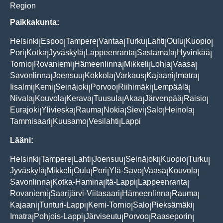
Region
Paikkakunta:
Helsinki
Espoo
Tampere
Vantaa
Turku
Lahti
Oulu
Kuopio
|
|
|
|
|
|
|
|
Pori
Kotka
Jyväskylä
Lappeenranta
Sastamala
Hyvinkää
|
|
|
|
|
|
Tornio
Rovaniemi
Hämeenlinna
Mikkeli
Lohja
Vaasa
|
|
|
|
|
|
Savonlinna
Joensuu
Kokkola
Varkaus
Kajaani
Imatra
|
|
|
|
|
|
Iisalmi
Kemi
Seinäjoki
Porvoo
Riihimäki
Lempäälä
|
|
|
|
|
|
Nivala
Kouvola
Kerava
Tuusula
Akaa
Järvenpää
Raisio
|
|
|
|
|
|
|
Eurajoki
Ylivieska
Rauma
Nokia
Sievi
Salo
Heinola
|
|
|
|
|
|
|
Tammisaari
Kuusamo
Vesilahti
Lappi
|
|
|
Lääni:
Helsinki
Tampere
Lahti
Joensuu
Seinäjoki
Kuopio
Turku
|
|
|
|
|
|
|
Jyväskylä
Mikkeli
Oulu
Pori
Ylä-Savo
Vaasa
Kouvola
|
|
|
|
|
|
|
Savonlinna
Kotka-Hamina
Itä-Lappi
Lappeenranta
|
|
|
|
Rovaniemi
Saarijärvi-Viitasaari
Hämeenlinna
Rauma
|
|
|
|
Kajaani
Tunturi-Lappi
Kemi-Tornio
Salo
Pieksämäki
|
|
|
|
|
Imatra
Pohjois-Lappi
Järviseutu
Porvoo
Raaseporin
|
|
|
|
|