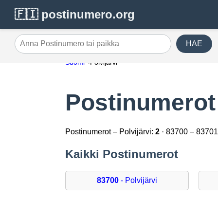
🇫🇮 postinumero.org
HAE
Anna Postinumero tai paikka
Suomi
Polvijärvi
Postinumerot 
Postinumerot – Polvijärvi:
2
· 83700 – 8370
Kaikki Postinumerot
83700
- Polvijärvi