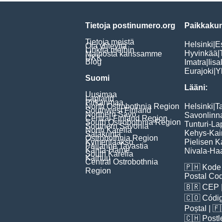
Tietoja postinumero.org
Paikkakun
Tietoja meistä
Helsinki
|
E
Ota yhteyttä
Linkitä meihin
Hyvinkää
|
Mainosta kanssamme
UKK
Blog
Imatra
|
Iisa
Eurajoki
|
Y
Suomi
Lääni:
Uusimaa
Lapland
Pirkanmaa
North Ostrobothnia Region
Helsinki
|
T
Southwest Finland
Northern Savo
Savonlinn
Central Finland Region
South Ostrobothnia Region
Tunturi-La
Southern Savonia
North Karelia
Kehys-Kai
Satakunta
Ostrobothnia Region
Kymenlaakso
Pielisen K
Päijänne Tavastia
Kanta-Häme
Nivala-Haa
South Karelia
Kainuu
Central Ostrobothnia
🇵🇭
Kode 
Region
Postal Co
🇧🇷
CEP
🇨🇴
Códig
Poștal
| 
🇨🇭
Postl