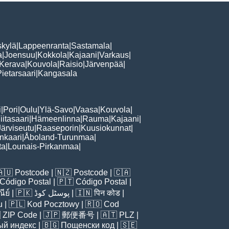
skylä
|
Lappeenranta
|
Sastamala
|
a
|
Joensuu
|
Kokkola
|
Kajaani
|
Varkaus
|
Kerava
|
Kouvola
|
Raisio
|
Järvenpää
|
ietarsaari
|
Kangasala
i
|
Pori
|
Oulu
|
Ylä-Savo
|
Vaasa
|
Kouvola
|
iitasaari
|
Hämeenlinna
|
Rauma
|
Kajaani
|
Järviseutu
|
Raaseporin
|
Kuusiokunnat
|
nkaari
|
Åboland-Turunmaa
|
ta
|
Lounais-Pirkanmaa
|
🇦🇺
Postcode
| 🇳🇿
Postcode
| 🇨🇦
Código Postal
| 🇵🇹
Código Postal
|
ีย์
| 🇵🇰
پوسٹل کوڈ
| 🇮🇳
पिन कोड
|
u
| 🇵🇱
Kod Pocztowy
| 🇷🇴
Cod

ZIP Code
| 🇯🇵
郵便番号
| 🇦🇹
PLZ
|
ый индекс
| 🇧🇬
Пощенски код
| 🇸🇪