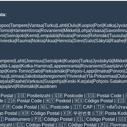
ta:
spoo
|
Tampere
|
Vantaa
|
Turku
|
Lahti
|
Oulu
|
Kuopio
|
Pori
|
Kotka
|
Jyvä
Tornio
|
Hämeenlinna
|
Rovaniemi
|
Mikkeli
|
Lohja
|
Vaasa
|
Savonlinn
lmi
|
Seinäjoki
|
Kemi
|
Lempäälä
|
Nivala
|
Porvoo
|
Riihimäki
|
Tuusula
|
livieska
|
Rauma
|
Nokia
|
Akaa
|
Heinola
|
Sievi
|
Salo
|
Säkylä
|
Raahe
|
P
ampere
|
Lahti
|
Joensuu
|
Seinäjoki
|
Kuopio
|
Turku
|
Jyväskylä
|
Mikkel
a
|
Itä-Lappi
|
Kotka-Hamina
|
Lappeenranta
|
Rovaniemi
|
Saarijärvi-V
ppi
|
Kemi-Tornio
|
Salo
|
Pieksämäki
|
Pohjois-Lappi
|
Imatra
|
Porvoo
|
nuu
|
Loimaa
|
Jakobstadsregionen
|
Ylivieska
|
Ylä-Pirkanmaa
|
Oulu
arjala
|
Raahe
|
Varkaus
|
Suupohja
|
Keski-Karjala
|
Pohjois-Satakun
pajärvi
|
Riihimäki
|
Kaustinen
Postal
| 🇩🇪
Postleitzahl
| 🇬🇧
Postcode
| 🇸🇬
Postal Code
| 
de
| 🇿🇦
Postal Code
| 🇲🇾
Poskod
| 🇲🇽
Código Postal
| 🇪🇸
| 🇫🇷
Code Postal
| 🇳🇱
Postcode
| 🇮🇹
CAP
| 🇹🇭
รหัสไปรษณ
o Postal
| 🇦🇷
Código Postal
| 🇰🇷
우편번호
| 🇹🇷
Posta Kod
🇮
Postinumero
| 🇵🇪
Código Postal
| 🇨🇱
Código Postal
| 🇺
eitzahl
| 🇪🇨
Código Postal
| 🇺🇾
Código Postal
| 🇷🇺
Почтов