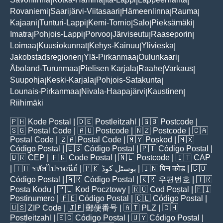
|
|
|
|
Rovaniemi
Saarijärvi-Viitasaari
Hämeenlinna
Rauma
|
|
|
|
Kajaani
Tunturi-Lappi
Kemi-Tornio
Salo
Pieksämäki
|
|
|
|
|
Imatra
Pohjois-Lappi
Porvoo
Järviseutu
Raaseporin
|
|
|
|
|
Loimaa
Kuusiokunnat
Kehys-Kainuu
Ylivieska
|
|
|
|
Jakobstadsregionen
Ylä-Pirkanmaa
Oulunkaari
|
|
|
Åboland-Turunmaa
Pielisen Karjala
Raahe
Varkaus
|
|
|
|
Suupohja
Keski-Karjala
Pohjois-Satakunta
|
|
|
Lounais-Pirkanmaa
Nivala-Haapajärvi
Kaustinen
|
|
|
Riihimäki
🇵🇭
Kode Postal
| 🇩🇪
Postleitzahl
| 🇬🇧
Postcode
|
🇸🇬
Postal Code
| 🇦🇺
Postcode
| 🇳🇿
Postcode
| 🇨🇦
Postal Code
| 🇿🇦
Postal Code
| 🇲🇾
Poskod
| 🇲🇽
Código Postal
| 🇪🇸
Código Postal
| 🇵🇹
Código Postal
|
🇧🇷
CEP
| 🇫🇷
Code Postal
| 🇳🇱
Postcode
| 🇮🇹
CAP
| 🇹🇭
รหัสไปรษณีย์
| 🇵🇰
پوسٹل کوڈ
| 🇮🇳
पिन कोड
| 🇨🇴
Código Postal
| 🇦🇷
Código Postal
| 🇰🇷
우편번호
| 🇹🇷
Posta Kodu
| 🇵🇱
Kod Pocztowy
| 🇷🇴
Cod Poștal
| 🇫🇮
Postinumero
| 🇵🇪
Código Postal
| 🇨🇱
Código Postal
|
🇺🇸
ZIP Code
| 🇯🇵
郵便番号
| 🇦🇹
PLZ
| 🇨🇭
Postleitzahl
| 🇪🇨
Código Postal
| 🇺🇾
Código Postal
|