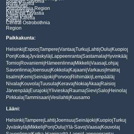
Southern Savonia
North Karelia
Satakunta
Ostrobothnia Region
Kymenlaakso
Päijänne Tavastia
Kanta-Häme
South Karelia
Kainuu
Central Ostrobothnia
Region
Paikkakunta:
Helsinki
Espoo
Tampere
Vantaa
Turku
Lahti
Oulu
Kuopio
|
|
|
|
|
|
|
|
Pori
Kotka
Jyväskylä
Lappeenranta
Sastamala
Hyvinkää
|
|
|
|
|
|
Tornio
Rovaniemi
Hämeenlinna
Mikkeli
Vaasa
Lohja
|
|
|
|
|
|
Savonlinna
Joensuu
Kokkola
Kajaani
Varkaus
Imatra
|
|
|
|
|
|
Iisalmi
Kemi
Seinäjoki
Porvoo
Riihimäki
Lempäälä
|
|
|
|
|
|
Nivala
Kouvola
Tuusula
Kerava
Nokia
Akaa
Raisio
|
|
|
|
|
|
|
Järvenpää
Eurajoki
Ylivieska
Rauma
Sievi
Salo
Heinola
|
|
|
|
|
|
|
Pirkkala
Tammisaari
Vesilahti
Kuusamo
|
|
|
Lääni:
Helsinki
Tampere
Lahti
Joensuu
Seinäjoki
Kuopio
Turku
|
|
|
|
|
|
|
Jyväskylä
Mikkeli
Pori
Oulu
Ylä-Savo
Vaasa
Kouvola
|
|
|
|
|
|
|
Savonlinna
Kotka-Hamina
Itä-Lappi
Lappeenranta