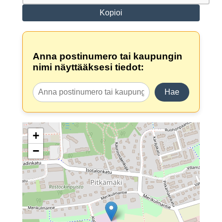
Kopioi
Anna postinumero tai kaupungin
nimi näyttääksesi tiedot:
Hae
+
−