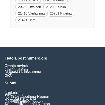
21291 Rusko
21101 Naantali
20660 Littoinen
21290 Rusko
21410 Vanhalinna
20781 Kaarina
21421 Lieto
Tietoja postinumero.org
Tietoja meistä
Ota yhteyttä
Linkitä meihin
Mainosta kanssamme
UKK
Blog
Suomi
Uusimaa
Lapland
Pirkanmaa
North Ostrobothnia Region
Southwest Finland
Northern Savo
Central Finland Region
South Ostrobothnia Region