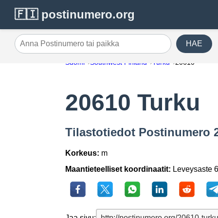
🇫🇮 postinumero.org
HAE
Anna Postinumero tai paikka
Suomi
Southwest Finland
Turku
20610
20610 Turku
Tilastotiedot Postinumero 
Korkeus:
m
Maantieteelliset koordinaatit:
Leveysaste 6
Jaa sivu: