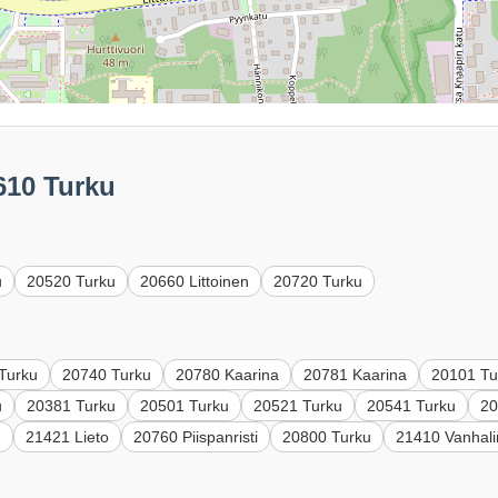
610 Turku
u
20520 Turku
20660 Littoinen
20720 Turku
Turku
20740 Turku
20780 Kaarina
20781 Kaarina
20101 Tu
u
20381 Turku
20501 Turku
20521 Turku
20541 Turku
20
u
21421 Lieto
20760 Piispanristi
20800 Turku
21410 Vanhal