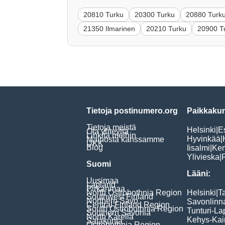
20810 Turku
20300 Turku
20880 Turk
21350 Ilmarinen
20210 Turku
20900 T
Tietoja postinumero.org
Paikkakun
Tietoja meistä
Helsinki
|
E
Ota yhteyttä
Linkitä meihin
Hyvinkää
|
Mainosta kanssamme
UKK
Blog
Iisalmi
|
Ke
Ylivieska
|
Suomi
Lääni:
Uusimaa
Lapland
Pirkanmaa
North Ostrobothnia Region
Helsinki
|
T
Southwest Finland
Northern Savo
Savonlinn
Central Finland Region
South Ostrobothnia Region
Tunturi-La
Southern Savonia
North Karelia
Kehys-Kai
Satakunta
Ostrobothnia Region