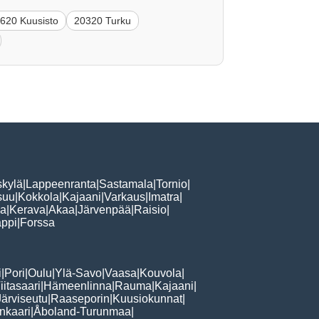
620 Kuusisto
20320 Turku
skylä
|
Lappeenranta
|
Sastamala
|
Tornio
|
suu
|
Kokkola
|
Kajaani
|
Varkaus
|
Imatra
|
la
|
Kerava
|
Akaa
|
Järvenpää
|
Raisio
|
ppi
|
Forssa
i
|
Pori
|
Oulu
|
Ylä-Savo
|
Vaasa
|
Kouvola
|
iitasaari
|
Hämeenlinna
|
Rauma
|
Kajaani
|
Järviseutu
|
Raaseporin
|
Kuusiokunnat
|
nkaari
|
Åboland-Turunmaa
|