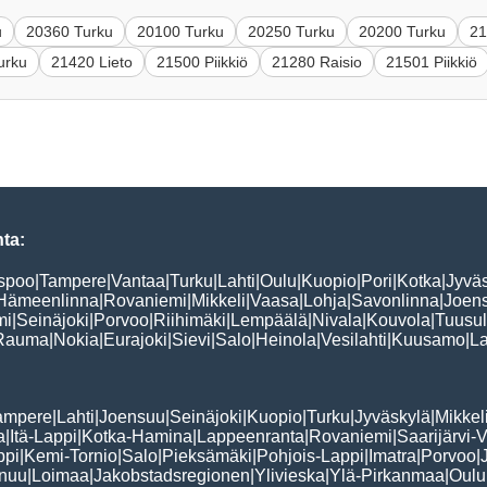
u
20360 Turku
20100 Turku
20250 Turku
20200 Turku
21
urku
21420 Lieto
21500 Piikkiö
21280 Raisio
21501 Piikkiö
ta:
spoo
|
Tampere
|
Vantaa
|
Turku
|
Lahti
|
Oulu
|
Kuopio
|
Pori
|
Kotka
|
Jyvä
Hämeenlinna
|
Rovaniemi
|
Mikkeli
|
Vaasa
|
Lohja
|
Savonlinna
|
Joen
mi
|
Seinäjoki
|
Porvoo
|
Riihimäki
|
Lempäälä
|
Nivala
|
Kouvola
|
Tuusu
Rauma
|
Nokia
|
Eurajoki
|
Sievi
|
Salo
|
Heinola
|
Vesilahti
|
Kuusamo
|
La
ampere
|
Lahti
|
Joensuu
|
Seinäjoki
|
Kuopio
|
Turku
|
Jyväskylä
|
Mikkel
a
|
Itä-Lappi
|
Kotka-Hamina
|
Lappeenranta
|
Rovaniemi
|
Saarijärvi-V
ppi
|
Kemi-Tornio
|
Salo
|
Pieksämäki
|
Pohjois-Lappi
|
Imatra
|
Porvoo
|
nuu
|
Loimaa
|
Jakobstadsregionen
|
Ylivieska
|
Ylä-Pirkanmaa
|
Oulu