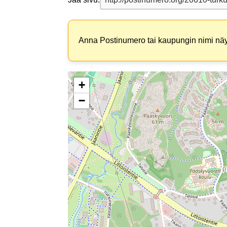
Anna Postinumero tai kaupungin nimi näyt
+
−