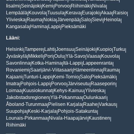
Iisalmi
Seinäjoki
Kemi
Porvoo
Riihimäki
Nivala
|
|
|
|
|
|
Lempäälä
Kouvola
Tuusula
Kerava
Eurajoki
Akaa
Raisio
|
|
|
|
|
|
|
Ylivieska
Rauma
Nokia
Järvenpää
Salo
Sievi
Heinola
|
|
|
|
|
|
|
Kangasala
Hamina
Lappi
Pieksämäki
|
|
|
Lääni:
Helsinki
Tampere
Lahti
Joensuu
Seinäjoki
Kuopio
Turku
|
|
|
|
|
|
|
Jyväskylä
Mikkeli
Pori
Oulu
Ylä-Savo
Vaasa
Kouvola
|
|
|
|
|
|
|
Savonlinna
Kotka-Hamina
Itä-Lappi
Lappeenranta
|
|
|
|
Rovaniemi
Saarijärvi-Viitasaari
Hämeenlinna
Rauma
|
|
|
|
Kajaani
Tunturi-Lappi
Kemi-Tornio
Salo
Pieksämäki
|
|
|
|
|
Imatra
Pohjois-Lappi
Porvoo
Järviseutu
Raaseporin
|
|
|
|
|
Loimaa
Kuusiokunnat
Kehys-Kainuu
Ylivieska
|
|
|
|
Jakobstadsregionen
Ylä-Pirkanmaa
Oulunkaari
|
|
|
Åboland-Turunmaa
Pielisen Karjala
Raahe
Varkaus
|
|
|
|
Suupohja
Keski-Karjala
Pohjois-Satakunta
|
|
|
Lounais-Pirkanmaa
Nivala-Haapajärvi
Kaustinen
|
|
|
Riihimäki