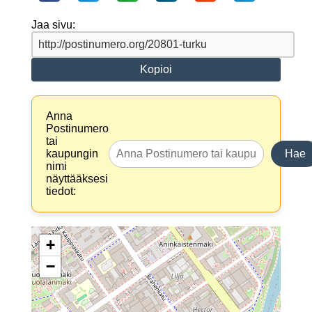
Jaa sivu:
Kopioi
Anna
Postinumero
tai
kaupungin
Hae
nimi
näyttääksesi
tiedot:
+
−