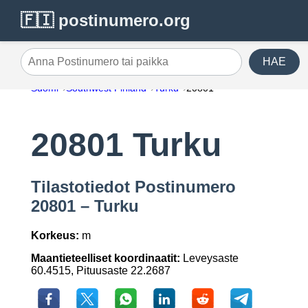
🇫🇮 postinumero.org
HAE
Anna Postinumero tai paikka
Suomi
Southwest Finland
Turku
20801
20801 Turku
Tilastotiedot Postinumero
20801 – Turku
Korkeus:
m
Maantieteelliset koordinaatit:
Leveysaste
60.4515, Pituusaste 22.2687