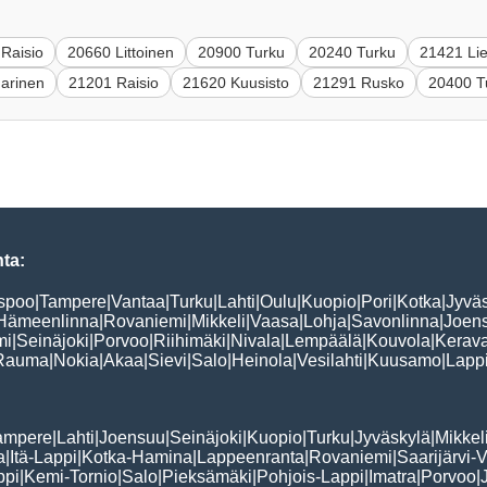
Raisio
20660 Littoinen
20900 Turku
20240 Turku
21421 Lie
marinen
21201 Raisio
21620 Kuusisto
21291 Rusko
20400 T
ta:
spoo
|
Tampere
|
Vantaa
|
Turku
|
Lahti
|
Oulu
|
Kuopio
|
Pori
|
Kotka
|
Jyvä
Hämeenlinna
|
Rovaniemi
|
Mikkeli
|
Vaasa
|
Lohja
|
Savonlinna
|
Joen
mi
|
Seinäjoki
|
Porvoo
|
Riihimäki
|
Nivala
|
Lempäälä
|
Kouvola
|
Kerav
Rauma
|
Nokia
|
Akaa
|
Sievi
|
Salo
|
Heinola
|
Vesilahti
|
Kuusamo
|
Lapp
ampere
|
Lahti
|
Joensuu
|
Seinäjoki
|
Kuopio
|
Turku
|
Jyväskylä
|
Mikkel
a
|
Itä-Lappi
|
Kotka-Hamina
|
Lappeenranta
|
Rovaniemi
|
Saarijärvi-V
ppi
|
Kemi-Tornio
|
Salo
|
Pieksämäki
|
Pohjois-Lappi
|
Imatra
|
Porvoo
|