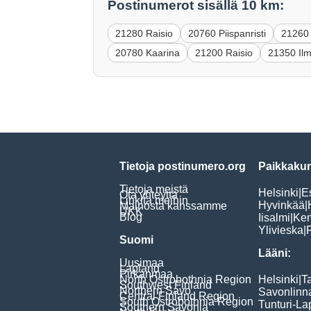
Postinumerot sisällä 10 km:
21280 Raisio
20760 Piispanristi
21260 
20780 Kaarina
21200 Raisio
21350 Il
Tietoja postinumero.org
Paikkakun
Tietoja meistä
Helsinki
|
E
Ota yhteyttä
Linkitä meihin
Hyvinkää
|
Mainosta kanssamme
UKK
Blog
Iisalmi
|
Ke
Ylivieska
|
Suomi
Lääni:
Uusimaa
Lapland
Pirkanmaa
North Ostrobothnia Region
Helsinki
|
T
Southwest Finland
Northern Savo
Savonlinn
Central Finland Region
South Ostrobothnia Region
Tunturi-La
Southern Savonia