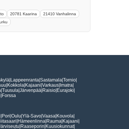
to
20781 Kaarina
21410 Vanhalinna
urku
skylä
|
Lappeenranta
|
Sastamala
|
Tornio
|
suu
|
Kokkola
|
Kajaani
|
Varkaus
|
Imatra
|
a
|
Tuusula
|
Järvenpää
|
Raisio
|
Eurajoki
|
i
|
Forssa
i
|
Pori
|
Oulu
|
Ylä-Savo
|
Vaasa
|
Kouvola
|
iitasaari
|
Hämeenlinna
|
Rauma
|
Kajaani
|
Järviseutu
|
Raaseporin
|
Kuusiokunnat
|