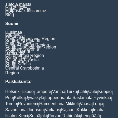
Tietoja meistä
Ota yhteyttä
Linkitä meihin
Mainosta kanssamme
UKK
Blog
Suomi
Uusimaa
Lapland
Pirkanmaa
North Ostrobothnia Region
Southwest Finland
Northern Savo
Central Finland Region
South Ostrobothnia Region
Southern Savonia
North Karelia
Satakunta
Ostrobothnia Region
Kymenlaakso
Päijänne Tavastia
Kanta-Häme
South Karelia
Kainuu
Central Ostrobothnia
Region
Paikkakunta:
Helsinki
Espoo
Tampere
Vantaa
Turku
Lahti
Oulu
Kuopio
|
|
|
|
|
|
|
|
Pori
Kotka
Jyväskylä
Lappeenranta
Sastamala
Hyvinkää
|
|
|
|
|
|
Tornio
Rovaniemi
Hämeenlinna
Mikkeli
Vaasa
Lohja
|
|
|
|
|
|
Savonlinna
Joensuu
Varkaus
Kajaani
Kokkola
Imatra
|
|
|
|
|
|
Iisalmi
Kemi
Seinäjoki
Porvoo
Riihimäki
Lempäälä
|
|
|
|
|
|