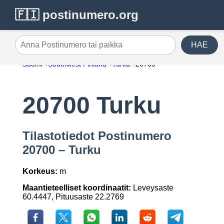
🇫🇮 postinumero.org
HAE
Anna Postinumero tai paikka
Suomi
Southwest Finland
Turku
20700
20700 Turku
Tilastotiedot Postinumero
20700 – Turku
Korkeus:
m
Maantieteelliset koordinaatit:
Leveysaste
60.4447, Pituusaste 22.2769