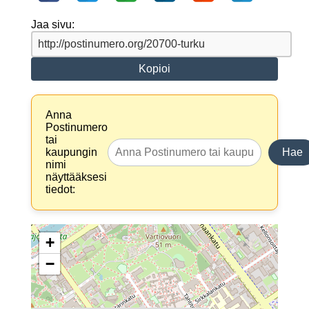
Jaa sivu:
Kopioi
Anna
Postinumero
tai
kaupungin
Hae
nimi
näyttääksesi
tiedot:
+
−