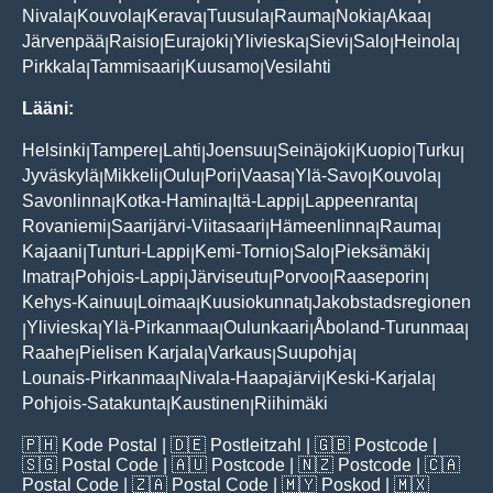
Nivala
Kouvola
Kerava
Tuusula
Rauma
Nokia
Akaa
|
|
|
|
|
|
|
Järvenpää
Raisio
Eurajoki
Ylivieska
Sievi
Salo
Heinola
|
|
|
|
|
|
|
Pirkkala
Tammisaari
Kuusamo
Vesilahti
|
|
|
Lääni:
Helsinki
Tampere
Lahti
Joensuu
Seinäjoki
Kuopio
Turku
|
|
|
|
|
|
|
Jyväskylä
Mikkeli
Oulu
Pori
Vaasa
Ylä-Savo
Kouvola
|
|
|
|
|
|
|
Savonlinna
Kotka-Hamina
Itä-Lappi
Lappeenranta
|
|
|
|
Rovaniemi
Saarijärvi-Viitasaari
Hämeenlinna
Rauma
|
|
|
|
Kajaani
Tunturi-Lappi
Kemi-Tornio
Salo
Pieksämäki
|
|
|
|
|
Imatra
Pohjois-Lappi
Järviseutu
Porvoo
Raaseporin
|
|
|
|
|
Kehys-Kainuu
Loimaa
Kuusiokunnat
Jakobstadsregionen
|
|
|
Ylivieska
Ylä-Pirkanmaa
Oulunkaari
Åboland-Turunmaa
|
|
|
|
|
Raahe
Pielisen Karjala
Varkaus
Suupohja
|
|
|
|
Lounais-Pirkanmaa
Nivala-Haapajärvi
Keski-Karjala
|
|
|
Pohjois-Satakunta
Kaustinen
Riihimäki
|
|
🇵🇭
Kode Postal
| 🇩🇪
Postleitzahl
| 🇬🇧
Postcode
|
🇸🇬
Postal Code
| 🇦🇺
Postcode
| 🇳🇿
Postcode
| 🇨🇦
Postal Code
| 🇿🇦
Postal Code
| 🇲🇾
Poskod
| 🇲🇽