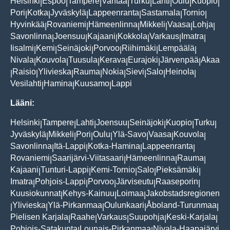
Helsinki
Espoo
Tampere
Vantaa
Turku
Lahti
Oulu
Kuopio
|
|
|
|
|
|
|
|
Pori
Kotka
Jyväskylä
Lappeenranta
Sastamala
Tornio
|
|
|
|
|
|
Hyvinkää
Rovaniemi
Hämeenlinna
Mikkeli
Vaasa
Lohja
|
|
|
|
|
|
Savonlinna
Joensuu
Kajaani
Kokkola
Varkaus
Imatra
|
|
|
|
|
|
Iisalmi
Kemi
Seinäjoki
Porvoo
Riihimäki
Lempäälä
|
|
|
|
|
|
Nivala
Kouvola
Tuusula
Kerava
Eurajoki
Järvenpää
Akaa
|
|
|
|
|
|
Raisio
Ylivieska
Rauma
Nokia
Sievi
Salo
Heinola
|
|
|
|
|
|
|
|
Vesilahti
Hamina
Kuusamo
Lappi
|
|
|
Lääni:
Helsinki
Tampere
Lahti
Joensuu
Seinäjoki
Kuopio
Turku
|
|
|
|
|
|
|
Jyväskylä
Mikkeli
Pori
Oulu
Ylä-Savo
Vaasa
Kouvola
|
|
|
|
|
|
|
Savonlinna
Itä-Lappi
Kotka-Hamina
Lappeenranta
|
|
|
|
Rovaniemi
Saarijärvi-Viitasaari
Hämeenlinna
Rauma
|
|
|
|
Kajaani
Tunturi-Lappi
Kemi-Tornio
Salo
Pieksämäki
|
|
|
|
|
Imatra
Pohjois-Lappi
Porvoo
Järviseutu
Raaseporin
|
|
|
|
|
Kuusiokunnat
Kehys-Kainuu
Loimaa
Jakobstadsregionen
|
|
|
Ylivieska
Ylä-Pirkanmaa
Oulunkaari
Åboland-Turunmaa
|
|
|
|
|
Pielisen Karjala
Raahe
Varkaus
Suupohja
Keski-Karjala
|
|
|
|
|
Pohjois-Satakunta
Lounais-Pirkanmaa
Nivala-Haapajärvi