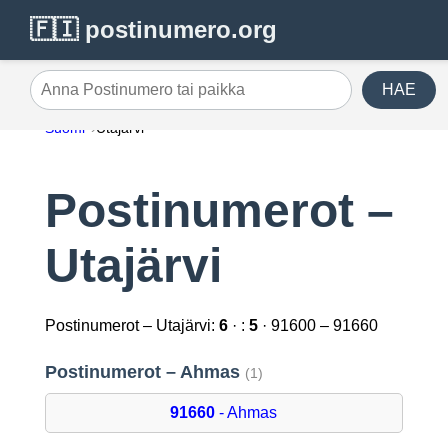
🇫🇮 postinumero.org
HAE
Anna Postinumero tai paikka
Suomi
Utajärvi
Postinumerot –
Utajärvi
Postinumerot – Utajärvi:
6
· :
5
· 91600 – 91660
Postinumerot – Ahmas
(1)
91660
- Ahmas