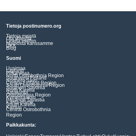
Tietoja postinumero.org
Tietoja meistä
Ota yhteyttä
Linkitä meihin
Mainosta kanssamme
UKK
Blog
Suomi
Uusimaa
Lapland
Pirkanmaa
North Ostrobothnia Region
Southwest Finland
Northern Savo
Central Finland Region
South Ostrobothnia Region
Southern Savonia
North Karelia
Satakunta
Ostrobothnia Region
Kymenlaakso
Päijänne Tavastia
Kanta-Häme
South Karelia
Kainuu
Central Ostrobothnia
Region
Paikkakunta: