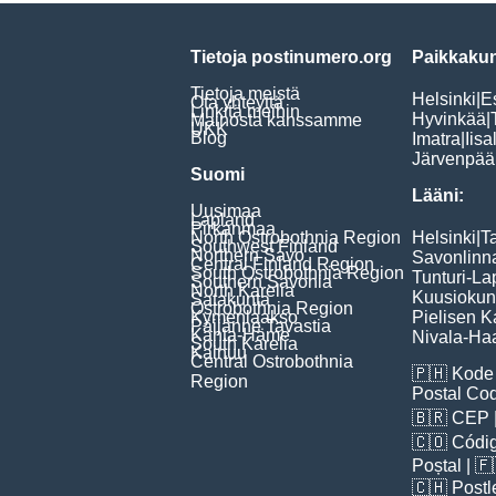
Tietoja postinumero.org
Paikkakun
Tietoja meistä
Helsinki
|
E
Ota yhteyttä
Linkitä meihin
Hyvinkää
|
Mainosta kanssamme
UKK
Blog
Imatra
|
Iisa
Järvenpää
Suomi
Lääni:
Uusimaa
Lapland
Pirkanmaa
North Ostrobothnia Region
Helsinki
|
T
Southwest Finland
Northern Savo
Savonlinn
Central Finland Region
South Ostrobothnia Region
Tunturi-La
Southern Savonia
North Karelia
Kuusiokun
Satakunta
Ostrobothnia Region
Kymenlaakso
Pielisen K
Päijänne Tavastia
Kanta-Häme
Nivala-Haa
South Karelia
Kainuu
Central Ostrobothnia
🇵🇭
Kode 
Region
Postal Co
🇧🇷
CEP
🇨🇴
Códig
Poștal
| 
🇨🇭
Postl