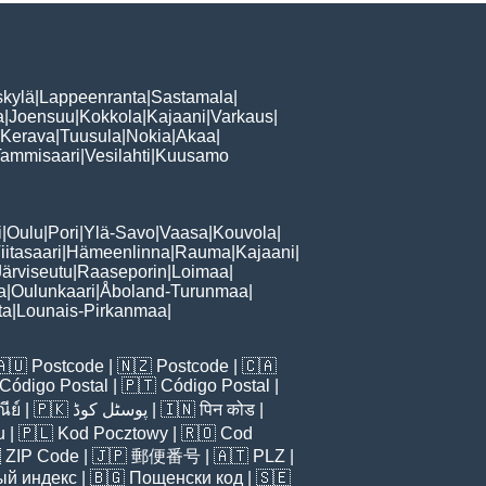
skylä
|
Lappeenranta
|
Sastamala
|
a
|
Joensuu
|
Kokkola
|
Kajaani
|
Varkaus
|
Kerava
|
Tuusula
|
Nokia
|
Akaa
|
Tammisaari
|
Vesilahti
|
Kuusamo
i
|
Oulu
|
Pori
|
Ylä-Savo
|
Vaasa
|
Kouvola
|
iitasaari
|
Hämeenlinna
|
Rauma
|
Kajaani
|
Järviseutu
|
Raaseporin
|
Loimaa
|
a
|
Oulunkaari
|
Åboland-Turunmaa
|
ta
|
Lounais-Pirkanmaa
|
🇦🇺
Postcode
| 🇳🇿
Postcode
| 🇨🇦
Código Postal
| 🇵🇹
Código Postal
|
ีย์
| 🇵🇰
پوسٹل کوڈ
| 🇮🇳
पिन कोड
|
u
| 🇵🇱
Kod Pocztowy
| 🇷🇴
Cod

ZIP Code
| 🇯🇵
郵便番号
| 🇦🇹
PLZ
|
ый индекс
| 🇧🇬
Пощенски код
| 🇸🇪