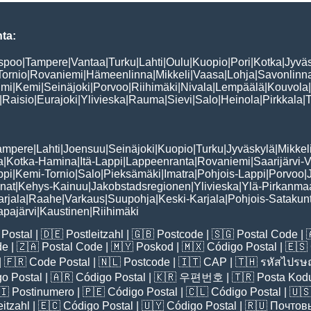
ta:
spoo
|
Tampere
|
Vantaa
|
Turku
|
Lahti
|
Oulu
|
Kuopio
|
Pori
|
Kotka
|
Jyvä
Tornio
|
Rovaniemi
|
Hämeenlinna
|
Mikkeli
|
Vaasa
|
Lohja
|
Savonlinn
lmi
|
Kemi
|
Seinäjoki
|
Porvoo
|
Riihimäki
|
Nivala
|
Lempäälä
|
Kouvola
|
|
Raisio
|
Eurajoki
|
Ylivieska
|
Rauma
|
Sievi
|
Salo
|
Heinola
|
Pirkkala
|
ampere
|
Lahti
|
Joensuu
|
Seinäjoki
|
Kuopio
|
Turku
|
Jyväskylä
|
Mikkel
a
|
Kotka-Hamina
|
Itä-Lappi
|
Lappeenranta
|
Rovaniemi
|
Saarijärvi-V
ppi
|
Kemi-Tornio
|
Salo
|
Pieksämäki
|
Imatra
|
Pohjois-Lappi
|
Porvoo
|
nat
|
Kehys-Kainuu
|
Jakobstadsregionen
|
Ylivieska
|
Ylä-Pirkanma
arjala
|
Raahe
|
Varkaus
|
Suupohja
|
Keski-Karjala
|
Pohjois-Satakun
pajärvi
|
Kaustinen
|
Riihimäki
Postal
| 🇩🇪
Postleitzahl
| 🇬🇧
Postcode
| 🇸🇬
Postal Code
| 
de
| 🇿🇦
Postal Code
| 🇲🇾
Poskod
| 🇲🇽
Código Postal
| 🇪🇸
| 🇫🇷
Code Postal
| 🇳🇱
Postcode
| 🇮🇹
CAP
| 🇹🇭
รหัสไปรษณ
o Postal
| 🇦🇷
Código Postal
| 🇰🇷
우편번호
| 🇹🇷
Posta Kod
🇮
Postinumero
| 🇵🇪
Código Postal
| 🇨🇱
Código Postal
| 🇺
eitzahl
| 🇪🇨
Código Postal
| 🇺🇾
Código Postal
| 🇷🇺
Почтов