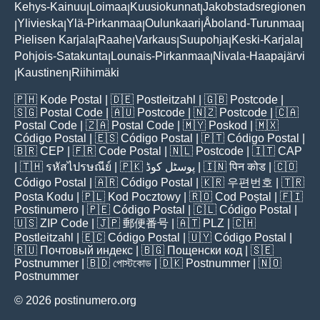
Kehys-Kainuu
Loimaa
Kuusiokunnat
Jakobstadsregionen
|
|
|
Ylivieska
Ylä-Pirkanmaa
Oulunkaari
Åboland-Turunmaa
|
|
|
|
|
Pielisen Karjala
Raahe
Varkaus
Suupohja
Keski-Karjala
|
|
|
|
|
Pohjois-Satakunta
Lounais-Pirkanmaa
Nivala-Haapajärvi
|
|
Kaustinen
Riihimäki
|
|
🇵🇭
Kode Postal
| 🇩🇪
Postleitzahl
| 🇬🇧
Postcode
|
🇸🇬
Postal Code
| 🇦🇺
Postcode
| 🇳🇿
Postcode
| 🇨🇦
Postal Code
| 🇿🇦
Postal Code
| 🇲🇾
Poskod
| 🇲🇽
Código Postal
| 🇪🇸
Código Postal
| 🇵🇹
Código Postal
|
🇧🇷
CEP
| 🇫🇷
Code Postal
| 🇳🇱
Postcode
| 🇮🇹
CAP
| 🇹🇭
รหัสไปรษณีย์
| 🇵🇰
پوسٹل کوڈ
| 🇮🇳
पिन कोड
| 🇨🇴
Código Postal
| 🇦🇷
Código Postal
| 🇰🇷
우편번호
| 🇹🇷
Posta Kodu
| 🇵🇱
Kod Pocztowy
| 🇷🇴
Cod Poștal
| 🇫🇮
Postinumero
| 🇵🇪
Código Postal
| 🇨🇱
Código Postal
|
🇺🇸
ZIP Code
| 🇯🇵
郵便番号
| 🇦🇹
PLZ
| 🇨🇭
Postleitzahl
| 🇪🇨
Código Postal
| 🇺🇾
Código Postal
|
🇷🇺
Почтовый индекс
| 🇧🇬
Пощенски код
| 🇸🇪
Postnummer
| 🇧🇩
পোস্টকোড
| 🇩🇰
Postnummer
| 🇳🇴
Postnummer
© 2026 postinumero.org