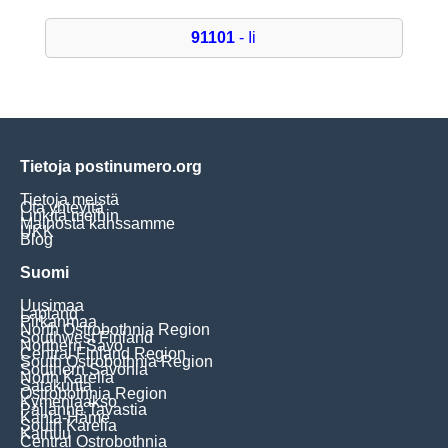
91101
- Ii
Tietoja postinumero.org
Tietoja meistä
Ota yhteyttä
Linkitä meihin
Mainosta kanssamme
UKK
Blog
Suomi
Uusimaa
Lapland
Pirkanmaa
North Ostrobothnia Region
Southwest Finland
Northern Savo
Central Finland Region
South Ostrobothnia Region
Southern Savonia
North Karelia
Satakunta
Ostrobothnia Region
Kymenlaakso
Päijänne Tavastia
Kanta-Häme
South Karelia
Kainuu
Central Ostrobothnia