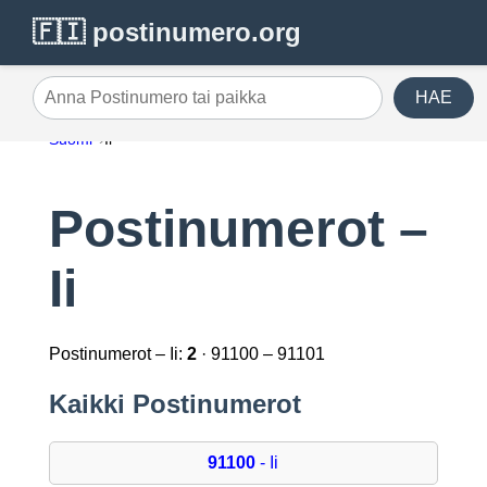
🇫🇮 postinumero.org
HAE
Anna Postinumero tai paikka
Suomi
Ii
Postinumerot –
Ii
Postinumerot – Ii:
2
· 91100 – 91101
Kaikki Postinumerot
91100
- Ii