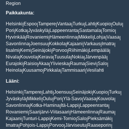
Region
Paikkakunta:
Helsinki
Espoo
Tampere
Vantaa
Turku
Lahti
Kuopio
Oulu
|
|
|
|
|
|
|
|
Pori
Kotka
Jyväskylä
Lappeenranta
Sastamala
Tornio
|
|
|
|
|
|
Hyvinkää
Rovaniemi
Hämeenlinna
Mikkeli
Lohja
Vaasa
|
|
|
|
|
|
Savonlinna
Joensuu
Kokkola
Kajaani
Varkaus
Imatra
|
|
|
|
|
|
Iisalmi
Kemi
Seinäjoki
Porvoo
Riihimäki
Lempäälä
|
|
|
|
|
|
Nivala
Kouvola
Kerava
Tuusula
Nokia
Järvenpää
|
|
|
|
|
|
Eurajoki
Raisio
Akaa
Ylivieska
Rauma
Sievi
Salo
|
|
|
|
|
|
|
Heinola
Kuusamo
Pirkkala
Tammisaari
Vesilahti
|
|
|
|
Lääni:
Helsinki
Tampere
Lahti
Joensuu
Seinäjoki
Kuopio
Turku
|
|
|
|
|
|
|
Jyväskylä
Mikkeli
Oulu
Pori
Ylä-Savo
Vaasa
Kouvola
|
|
|
|
|
|
|
Savonlinna
Kotka-Hamina
Itä-Lappi
Lappeenranta
|
|
|
|
Rovaniemi
Saarijärvi-Viitasaari
Hämeenlinna
Rauma
|
|
|
|
Kajaani
Tunturi-Lappi
Kemi-Tornio
Salo
Pieksämäki
|
|
|
|
|
Imatra
Pohjois-Lappi
Porvoo
Järviseutu
Raaseporin
|
|
|
|
|