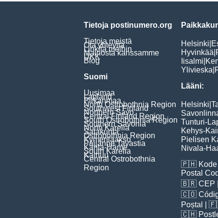
Tietoja postinumero.org
Paikkakun
Tietoja meistä
Helsinki
|
E
Ota yhteyttä
Linkitä meihin
Hyvinkää
|
Mainosta kanssamme
UKK
Blog
Iisalmi
|
Ke
Ylivieska
|
Suomi
Lääni:
Uusimaa
Lapland
Pirkanmaa
North Ostrobothnia Region
Helsinki
|
T
Southwest Finland
Northern Savo
Savonlinn
Central Finland Region
South Ostrobothnia Region
Tunturi-La
Southern Savonia
North Karelia
Kehys-Kai
Satakunta
Ostrobothnia Region
Kymenlaakso
Pielisen K
Päijänne Tavastia
Kanta-Häme
Nivala-Haa
South Karelia
Kainuu
Central Ostrobothnia
🇵🇭
Kode 
Region
Postal Co
🇧🇷
CEP
🇨🇴
Códig
Poștal
| 
🇨🇭
Postl