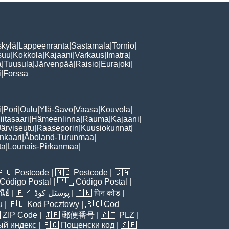
skylä
|
Lappeenranta
|
Sastamala
|
Tornio
|
suu
|
Kokkola
|
Kajaani
|
Varkaus
|
Imatra
|
a
|
Tuusula
|
Järvenpää
|
Raisio
|
Eurajoki
|
i
|
Forssa
i
|
Pori
|
Oulu
|
Ylä-Savo
|
Vaasa
|
Kouvola
|
iitasaari
|
Hämeenlinna
|
Rauma
|
Kajaani
|
Järviseutu
|
Raaseporin
|
Kuusiokunnat
|
nkaari
|
Åboland-Turunmaa
|
ta
|
Lounais-Pirkanmaa
|
🇦🇺
Postcode
| 🇳🇿
Postcode
| 🇨🇦
Código Postal
| 🇵🇹
Código Postal
|
ีย์
| 🇵🇰
پوسٹل کوڈ
| 🇮🇳
पिन कोड
|
u
| 🇵🇱
Kod Pocztowy
| 🇷🇴
Cod

ZIP Code
| 🇯🇵
郵便番号
| 🇦🇹
PLZ
|
ый индекс
| 🇧🇬
Пощенски код
| 🇸🇪