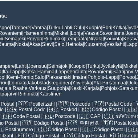
ta:
spoo
|
Tampere
|
Vantaa
|
Turku
|
Lahti
|
Oulu
|
Kuopio
|
Pori
|
Kotka
|
Jyvä
Rovaniemi
|
Hämeenlinna
|
Mikkeli
|
Lohja
|
Vaasa
|
Savonlinna
|
Joen
mi
|
Seinäjoki
|
Porvoo
|
Riihimäki
|
Lempäälä
|
Nivala
|
Kouvola
|
Kerav
Rauma
|
Nokia
|
Akaa
|
Sievi
|
Salo
|
Heinola
|
Kuusamo
|
Vesilahti
|
Lapp
ampere
|
Lahti
|
Joensuu
|
Seinäjoki
|
Kuopio
|
Turku
|
Jyväskylä
|
Mikkel
a
|
Itä-Lappi
|
Kotka-Hamina
|
Lappeenranta
|
Rovaniemi
|
Saarijärvi-V
ppi
|
Kemi-Tornio
|
Salo
|
Pieksämäki
|
Imatra
|
Pohjois-Lappi
|
Porvoo
|
nuu
|
Loimaa
|
Jakobstadsregionen
|
Ylivieska
|
Ylä-Pirkanmaa
|
Oulu
arjala
|
Raahe
|
Varkaus
|
Suupohja
|
Keski-Karjala
|
Pohjois-Satakun
pajärvi
|
Riihimäki
|
Kaustinen
Postal
| 🇩🇪
Postleitzahl
| 🇬🇧
Postcode
| 🇸🇬
Postal Code
| 
de
| 🇿🇦
Postal Code
| 🇲🇾
Poskod
| 🇲🇽
Código Postal
| 🇪🇸
| 🇫🇷
Code Postal
| 🇳🇱
Postcode
| 🇮🇹
CAP
| 🇹🇭
รหัสไปรษณ
o Postal
| 🇦🇷
Código Postal
| 🇰🇷
우편번호
| 🇹🇷
Posta Kod
🇮
Postinumero
| 🇵🇪
Código Postal
| 🇨🇱
Código Postal
| 🇺
eitzahl
| 🇪🇨
Código Postal
| 🇺🇾
Código Postal
| 🇷🇺
Почтов