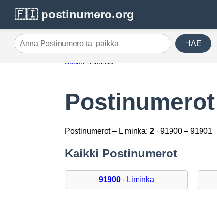
🇫🇮 postinumero.org
HAE
Anna Postinumero tai paikka
Suomi
Liminka
Postinumerot
Postinumerot – Liminka:
2
· 91900 – 91901
Kaikki Postinumerot
91900
- Liminka