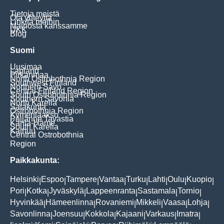
Tietoja meistä
Ota yhteyttä
Linkitä meihin
Mainosta kanssamme
UKK
Blog
Suomi
Uusimaa
Lapland
Pirkanmaa
North Ostrobothnia Region
Southwest Finland
Northern Savo
Central Finland Region
South Ostrobothnia Region
Southern Savonia
North Karelia
Satakunta
Ostrobothnia Region
Kymenlaakso
Päijänne Tavastia
Kanta-Häme
South Karelia
Kainuu
Central Ostrobothnia
Region
Paikkakunta:
Helsinki
Espoo
Tampere
Vantaa
Turku
Lahti
Oulu
Kuopio
|
|
|
|
|
|
|
|
Pori
Kotka
Jyväskylä
Lappeenranta
Sastamala
Tornio
|
|
|
|
|
|
Hyvinkää
Hämeenlinna
Rovaniemi
Mikkeli
Vaasa
Lohja
|
|
|
|
|
|
Savonlinna
Joensuu
Kokkola
Kajaani
Varkaus
Imatra
|
|
|
|
|
|