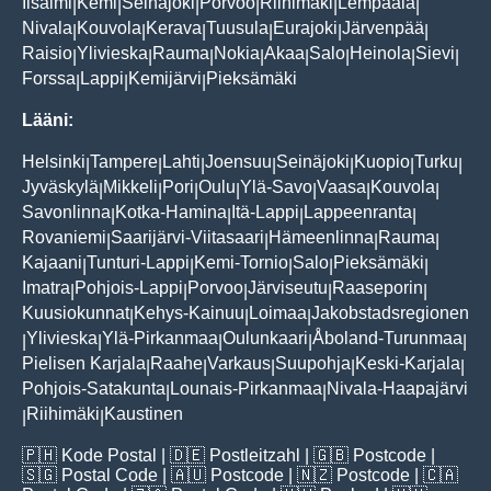
Iisalmi
Kemi
Seinäjoki
Porvoo
Riihimäki
Lempäälä
|
|
|
|
|
|
Nivala
Kouvola
Kerava
Tuusula
Eurajoki
Järvenpää
|
|
|
|
|
|
Raisio
Ylivieska
Rauma
Nokia
Akaa
Salo
Heinola
Sievi
|
|
|
|
|
|
|
|
Forssa
Lappi
Kemijärvi
Pieksämäki
|
|
|
Lääni:
Helsinki
Tampere
Lahti
Joensuu
Seinäjoki
Kuopio
Turku
|
|
|
|
|
|
|
Jyväskylä
Mikkeli
Pori
Oulu
Ylä-Savo
Vaasa
Kouvola
|
|
|
|
|
|
|
Savonlinna
Kotka-Hamina
Itä-Lappi
Lappeenranta
|
|
|
|
Rovaniemi
Saarijärvi-Viitasaari
Hämeenlinna
Rauma
|
|
|
|
Kajaani
Tunturi-Lappi
Kemi-Tornio
Salo
Pieksämäki
|
|
|
|
|
Imatra
Pohjois-Lappi
Porvoo
Järviseutu
Raaseporin
|
|
|
|
|
Kuusiokunnat
Kehys-Kainuu
Loimaa
Jakobstadsregionen
|
|
|
Ylivieska
Ylä-Pirkanmaa
Oulunkaari
Åboland-Turunmaa
|
|
|
|
|
Pielisen Karjala
Raahe
Varkaus
Suupohja
Keski-Karjala
|
|
|
|
|
Pohjois-Satakunta
Lounais-Pirkanmaa
Nivala-Haapajärvi
|
|
Riihimäki
Kaustinen
|
|
🇵🇭
Kode Postal
| 🇩🇪
Postleitzahl
| 🇬🇧
Postcode
|
🇸🇬
Postal Code
| 🇦🇺
Postcode
| 🇳🇿
Postcode
| 🇨🇦